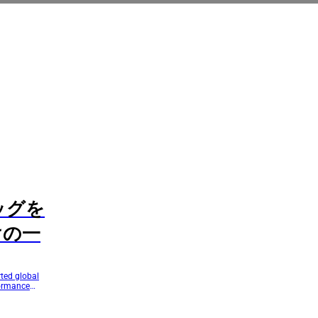
ッグを
けの一
ted global
formance
ains how
d better