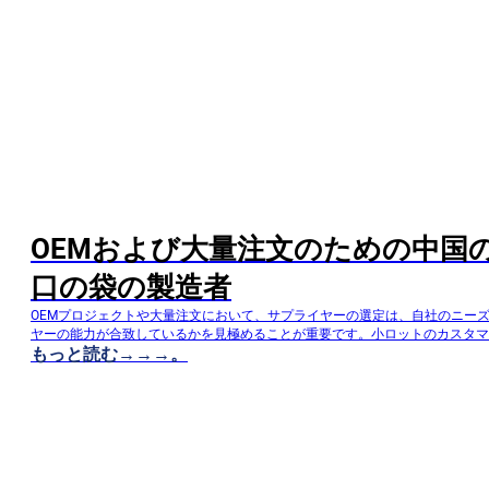
OEMおよび大量注文のための中国
口の袋の製造者
OEMプロジェクトや大量注文において、サプライヤーの選定は、自社のニー
ヤーの能力が合致しているかを見極めることが重要です。小ロットのカスタマ
もっと読む→→→。
れた実績を持つサプライヤーでも、大規模生産となると期待通りの成果を上げ
とがよくあります。逆に、大量生産に特化した工場では、複雑な製品開発に対
場合があります。これはバイヤーにとって構造的な課題となります。DQ PAC
プクラスのスパウトパウチサプライヤーを次のように定義しています…