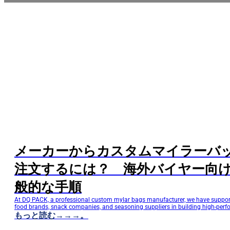
メーカーからカスタムマイラーバ
注文するには？ 海外バイヤー向
般的な手順
At DQ PACK, a professional custom mylar bags manufacturer, we have suppor
food brands, snack companies, and seasoning suppliers in building high-per
packaging solutions. Based on real export project experience, this guide expl
もっと読む→→→。
overseas buyers can successfully order custom mylar bags with fewer risks an
efficiency. Understand Packaging Requirements Before Ordering Custom…