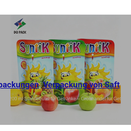
rpackungen
,
Verpackung von Saft
ohhalm, 200 ml Standbeutel für Getränke – Großhandel für Geträ