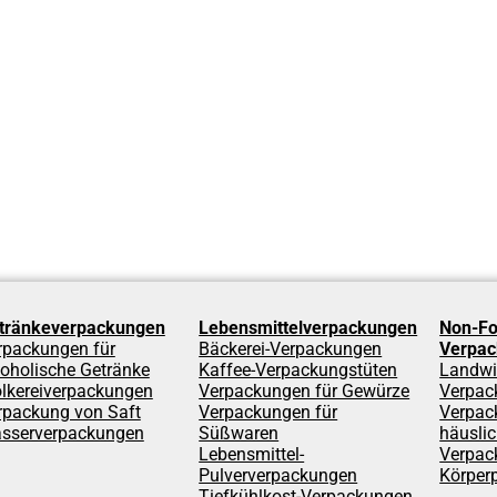
tränkeverpackungen
Lebensmittelverpackungen
Non-Fo
rpackungen für
Bäckerei-Verpackungen
Verpa
koholische Getränke
Kaffee-Verpackungstüten
Landwi
lkereiverpackungen
Verpackungen für Gewürze
Verpac
rpackung von Saft
Verpackungen für
Verpac
sserverpackungen
Süßwaren
häuslic
Lebensmittel-
Verpac
Pulververpackungen
Körper
Tiefkühlkost-Verpackungen