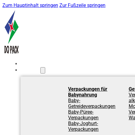
Zum Hauptinhalt springen
Zur Fußzeile springen
Startseite
Produkte
Verpackungen für
Ge
Babynahrung
Ve
Baby-
al
Getreideverpackungen
Mo
Baby-Püree-
Ve
Verpackungen
Wa
Baby-Joghurt-
Verpackungen