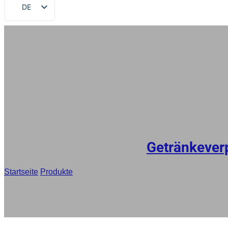
DE
EN
FR
RU
ES
AR
JA
Getränkeve
Startseite
/
Produkte
/
Individuell gestaltete Saftbeutel mit Str