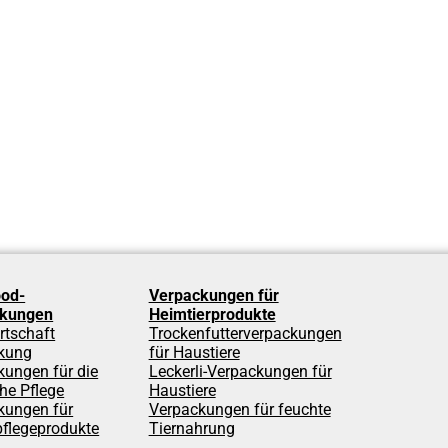
od-
Verpackungen für
ckungen
Heimtierprodukte
rtschaft
Trockenfutterverpackungen
kung
für Haustiere
kungen für die
Leckerli-Verpackungen für
he Pflege
Haustiere
kungen für
Verpackungen für feuchte
pflegeprodukte
Tiernahrung