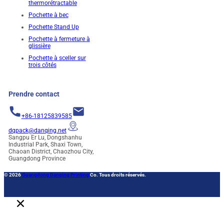
thermorétractable
Pochette à bec
Pochette Stand Up
Pochette à fermeture à
glissière
Pochette à sceller sur
trois côtés
Prendre contact
+86-18125839585
dqpack@danqing.net
Sangpu Er Lu, Dongshanhu
Industrial Park, Shaxi Town,
Chaoan District, Chaozhou City,
Guangdong Province
© 2026
Guangdong Danqing Printing
Co. Tous droits réservés.