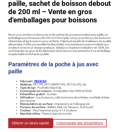
paille, sachet de boisson debout
de 200 ml – Vente en gros
d'emballages pour boissons
Nous vous invitons à découvrir notre sachet de jus personnalisé avec paille, un
emballage pour boissons de 200 ml à fond plat, conçu pour les jus, les boissons
vitaminées et les boissons pour enfants. Fabriqué à partir de matériaux de qualité
alimentaire, il offre une excellente étanchéité, une impression personnalisée aux
couleurs vives et un design pratique. Idéal pour la personnalisation en OEM, les
commandes en gros et les fabricants de boissons à la recherche d'un emballage
souple fiable et de haute qualité.
Paramètres de la poche à jus avec
paille
Fabricant :
PACK DQ
Matériau :
PET/PE, PET/VMPET/PE, PET/AL/PE, etc.
Type de sac :
Pochette Stand Up
Commande sur mesure :
Acceptation des OEM et ODM
Échantillon gratuit :
Soutien
Utilisation
:
Jus, boissons, café, boissons alcoolisées, cocktails et bien
plus encore
Manipulation en surface :
Impression en héliogravure
Poisson de surface :
Brillant, Mat, UV, Tampon, Soft touch
Couleur :
Peut imprimer jusqu'à 13 couleurs
Marchés cibles :
Partout dans le monde
Obtenir un devis rapide
Commander des échantillons