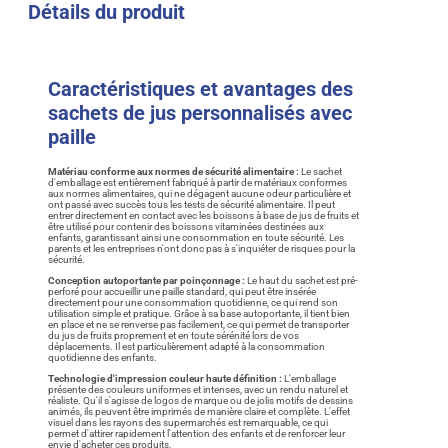
Détails du produit
Caractéristiques et avantages des
sachets de jus personnalisés avec
paille
Matériau conforme aux normes de sécurité alimentaire :
Le sachet
d'emballage est entièrement fabriqué à partir de matériaux conformes
aux normes alimentaires, qui ne dégagent aucune odeur particulière et
ont passé avec succès tous les tests de sécurité alimentaire. Il peut
entrer directement en contact avec les boissons à base de jus de fruits et
être utilisé pour contenir des boissons vitaminées destinées aux
enfants, garantissant ainsi une consommation en toute sécurité. Les
parents et les entreprises n'ont donc pas à s'inquiéter de risques pour la
sécurité.
Conception autoportante par poinçonnage :
Le haut du sachet est pré-
perforé pour accueillir une paille standard, qui peut être insérée
directement pour une consommation quotidienne, ce qui rend son
utilisation simple et pratique. Grâce à sa base autoportante, il tient bien
en place et ne se renverse pas facilement, ce qui permet de transporter
du jus de fruits proprement et en toute sérénité lors de vos
déplacements. Il est particulièrement adapté à la consommation
quotidienne des enfants.
Technologie d'impression couleur haute définition :
L'emballage
présente des couleurs uniformes et intenses, avec un rendu naturel et
réaliste. Qu'il s'agisse de logos de marque ou de jolis motifs de dessins
animés, ils peuvent être imprimés de manière claire et complète. L'effet
visuel dans les rayons des supermarchés est remarquable, ce qui
permet d'attirer rapidement l'attention des enfants et de renforcer leur
envie d'acheter ces produits.