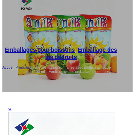
DE
RU
ES
AR
JA
Emballages pour boissons
,
Emballage des
jus de fruits
Accueil
/
Produits
/
Sachet de jus personnalisé avec paille, sachet de
boisson debout de 200 ml – Vente en gros d'emballages pour boissons
🔍