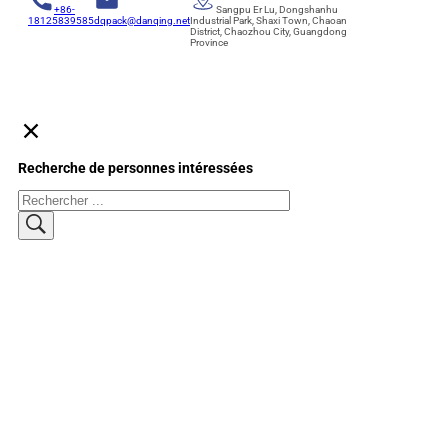
+86-
Sangpu Er Lu, Dongshanhu
18125839585
dqpack@danqing.net
Industrial Park, Shaxi Town, Chaoan
District, Chaozhou City, Guangdong
Province
Recherche de personnes intéressées
Rechercher