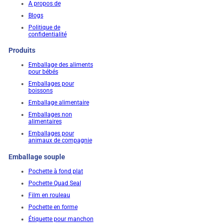
A propos de
Blogs
Politique de
confidentialité
Produits
Emballage des aliments
pour bébés
Emballages pour
boissons
Emballage alimentaire
Emballages non
alimentaires
Emballages pour
animaux de compagnie
Emballage souple
Pochette à fond plat
Pochette Quad Seal
Film en rouleau
Pochette en forme
Étiquette pour manchon