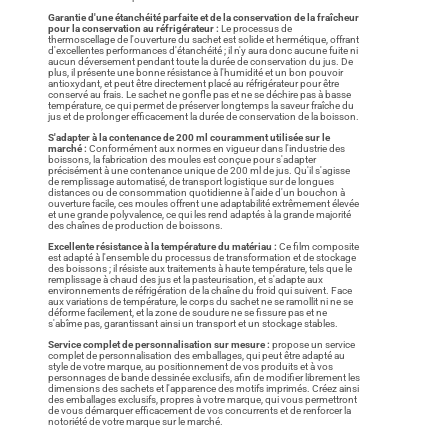
Garantie d'une étanchéité parfaite et de la conservation de la fraîcheur
pour la conservation au réfrigérateur :
Le processus de
thermoscellage de l'ouverture du sachet est solide et hermétique, offrant
d'excellentes performances d'étanchéité ; il n'y aura donc aucune fuite ni
aucun déversement pendant toute la durée de conservation du jus. De
plus, il présente une bonne résistance à l'humidité et un bon pouvoir
antioxydant, et peut être directement placé au réfrigérateur pour être
conservé au frais. Le sachet ne gonfle pas et ne se déchire pas à basse
température, ce qui permet de préserver longtemps la saveur fraîche du
jus et de prolonger efficacement la durée de conservation de la boisson.
S'adapter à la contenance de 200 ml couramment utilisée sur le
marché :
Conformément aux normes en vigueur dans l'industrie des
boissons, la fabrication des moules est conçue pour s'adapter
précisément à une contenance unique de 200 ml de jus. Qu'il s'agisse
de remplissage automatisé, de transport logistique sur de longues
distances ou de consommation quotidienne à l'aide d'un bouchon à
ouverture facile, ces moules offrent une adaptabilité extrêmement élevée
et une grande polyvalence, ce qui les rend adaptés à la grande majorité
des chaînes de production de boissons.
Excellente résistance à la température du matériau :
Ce film composite
est adapté à l'ensemble du processus de transformation et de stockage
des boissons ; il résiste aux traitements à haute température, tels que le
remplissage à chaud des jus et la pasteurisation, et s'adapte aux
environnements de réfrigération de la chaîne du froid qui suivent. Face
aux variations de température, le corps du sachet ne se ramollit ni ne se
déforme facilement, et la zone de soudure ne se fissure pas et ne
s'abîme pas, garantissant ainsi un transport et un stockage stables.
Service complet de personnalisation sur mesure :
propose un service
complet de personnalisation des emballages, qui peut être adapté au
style de votre marque, au positionnement de vos produits et à vos
personnages de bande dessinée exclusifs, afin de modifier librement les
dimensions des sachets et l'apparence des motifs imprimés. Créez ainsi
des emballages exclusifs, propres à votre marque, qui vous permettront
de vous démarquer efficacement de vos concurrents et de renforcer la
notoriété de votre marque sur le marché.