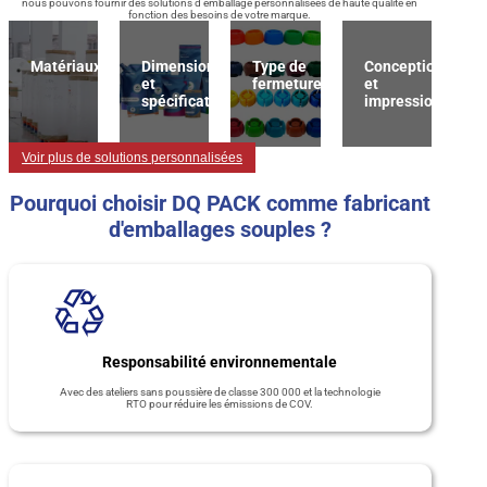
nous pouvons fournir des solutions d'emballage personnalisées de haute qualité en
fonction des besoins de votre marque.
Matériaux
Dimension
Type de
Conception
et
fermeture
et
spécification
impression
Voir plus de solutions personnalisées
Pourquoi choisir DQ PACK comme fabricant
d'emballages souples ?
Responsabilité environnementale
Avec des ateliers sans poussière de classe 300 000 et la technologie
RTO pour réduire les émissions de COV.