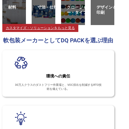
材料
寸法・仕様
クロージャ
デザイン＆
ー・タイプ
印刷
カスタマイズ・ソリューションをもっと見る
軟包装メーカーとしてDQ PACKを選ぶ理由
環境への責任
30万人クラスのダストフリー作業場と、VOC排出を削減するRTO技
術を備えている。