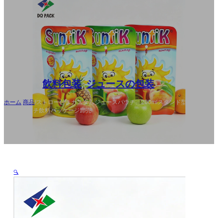
FR
DE
RU
ES
AR
飲料包装
,
ジュースの包装
ホーム
/
商品
/
ストロー付きカスタムジュースパウチ、200mlスタンド型ド
リンクパウチ飲料パッケージ卸売
🔍