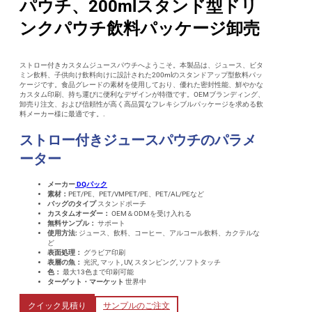
パウチ、200mlスタンド型ドリ
ンクパウチ飲料パッケージ卸売
ストロー付きカスタムジュースパウチへようこそ。本製品は、ジュース、ビタ
ミン飲料、子供向け飲料向けに設計された200mlのスタンドアップ型飲料パッ
ケージです。食品グレードの素材を使用しており、優れた密封性能、鮮やかな
カスタム印刷、持ち運びに便利なデザインが特徴です。OEMブランディング、
卸売り注文、および信頼性が高く高品質なフレキシブルパッケージを求める飲
料メーカー様に最適です。.
ストロー付きジュースパウチのパラメ
ーター
メーカー
DQパック
素材：
PET/PE、PET/VMPET/PE、PET/AL/PEなど
バッグのタイプ
スタンドポーチ
カスタムオーダー：
OEM＆ODMを受け入れる
無料サンプル：
サポート
使用方法
:
ジュース、飲料、コーヒー、アルコール飲料、カクテルな
ど
表面処理：
グラビア印刷
表層の魚：
光沢, マット, UV, スタンピング, ソフトタッチ
色：
最大13色まで印刷可能
ターゲット・マーケット
世界中
クイック見積り
サンプルのご注文