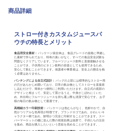
商品詳細
ストロー付きカスタムジュースパ
ウチの特長とメリット
食品用安全素材：
パッケージ袋全体は、食品グレードの規格に準拠し
た素材で作られており、特有の臭いがなく、すべての食品安全試験を
問題なくクリアしています。フルーツジュース飲料と直接接触させる
ことができ、子供用のビタミン飲料の容器としても使用できるため、
安心して飲むことができます。保護者や事業者は、安全上の懸念を抱
く必要はありません。.
パンチングによる自立式設計：
バッグの上部には標準的なストロー用
の穴があらかじめ開いており、日常の飲み物としてストローを直接差
し込むだけで、簡単かつ便利にご利用いただけます。自立式の底部の
デザインと相まって、安定して置けるうえ、中身がこぼれにくいた
め、外出時にフルーツジュースを持ち運ぶ際も清潔で安心です。 お子
様の毎日の飲み物として最適です。.
高精細カラー印刷技術：
パッケージは色むらがなく、色鮮やかで、自
然かつリアルな色再現が特徴です。ブランドロゴであれ、かわいいキ
ャラクター柄であれ、鮮明かつ完全に印刷することができます。スー
パーマーケットの棚に並んだ際の視覚効果は抜群で、子供たちの注目
を集め、商品を購入したいという意欲を高めることができます。.