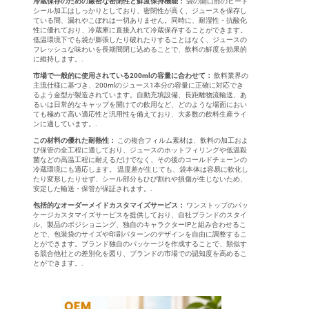
冷蔵保存のための厳密な密閉性と鮮度保持機能：
袋の開口部のヒート
シール加工はしっかりとしており、密閉性が高く、ジュースを保存し
ている間、漏れやこぼれは一切ありません。同時に、耐湿性・抗酸化
性に優れており、冷蔵庫に直接入れて冷蔵保存することができます。
低温環境下でも袋が膨張したり破れたりすることはなく、ジュースの
フレッシュな味わいを長期間閉じ込めることで、飲料の鮮度を効果的
に維持します。.
市場で一般的に使用されている200mlの容量に合わせて：
飲料業界の
主流仕様に基づき、200mlのジュース1本分の容量に正確に対応でき
るよう金型が製造されています。自動充填設備、長距離物流輸送、あ
るいは日常的なキャップを開けての飲用など、どのような場面におい
ても極めて高い適応性と汎用性を備えており、大多数の飲料生産ライ
ンに適しています。.
この材料の優れた耐熱性：
この複合フィルム素材は、飲料の加工およ
び保管の全工程に適しており、ジュースのホットフィリングや低温殺
菌などの高温工程に耐えるだけでなく、その後のコールドチェーンの
冷蔵環境にも適応します。 温度差が生じても、袋本体は容易に軟化し
たり変形したりせず、シール部分もひび割れや損傷が生じないため、
安定した輸送・保管が保証されます。.
包括的なオーダーメイドカスタマイズサービス：
ワンストップのパッ
ケージカスタマイズサービスを提供しており、自社ブランドのスタイ
ル、製品のポジショニング、独自のキャラクターIPと組み合わせるこ
とで、包装袋のサイズや印刷パターンのデザインを自由に調整するこ
とができます。ブランド独自のパッケージを作成することで、類似す
る競合他社との差別化を図り、ブランドの市場での認知度を高めるこ
とができます。.