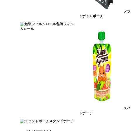
フラ
トボトムポーチ
包装フィル
ムロール
スパ
トポーチ
スタンドポーチ