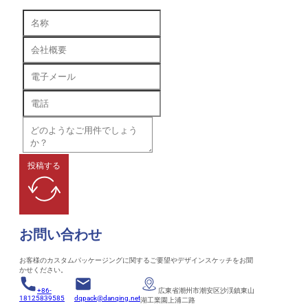
投稿する
お問い合わせ
お客様のカスタムパッケージングに関するご要望やデザインスケッチをお聞
かせください。
+86-
広東省潮州市潮安区沙渓鎮東山
18125839585
dqpack@danqing.net
湖工業園上浦二路