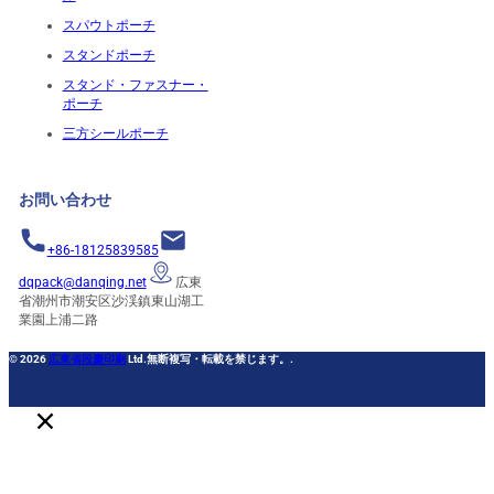
スパウトポーチ
スタンドポーチ
スタンド・ファスナー・
ポーチ
三方シールポーチ
お問い合わせ
+86-18125839585
dqpack@danqing.net
広東
省潮州市潮安区沙渓鎮東山湖工
業園上浦二路
© 2026
広東省段慶印刷
Ltd.無断複写・転載を禁じます。.