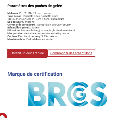
Paramètres des poches de gelée
Matériau
: PET/AL/NY/PE, sur mesure
Type de sac :
Pochette à bec, pochette à pied
Taille
Dimensions : 8.4*13cm + 5cm / sur mesure
Épaisseur
:103 microns
Commande sur mesure :
Acceptation des OEM et ODM
Échantillon gratuit :
Soutien
Utilisation
: Produits laitiers, jus, eau, lait, huile alimentaire, etc.
Manipulation de surface
: Impression en héliogravure
Couleur
: Peut imprimer jusqu'à 13 couleurs
Marchés cibles
: Partout dans le monde
Obtenir un devis rapide
Commander des échantillons
Marque de certification