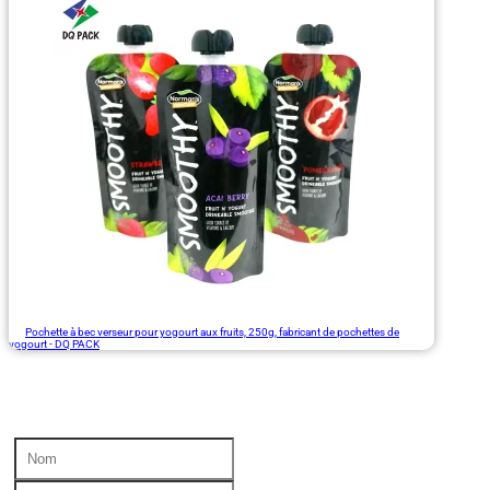
Pochette à bec verseur pour yogourt aux fruits, 250g, fabricant de pochettes de
yogourt - DQ PACK