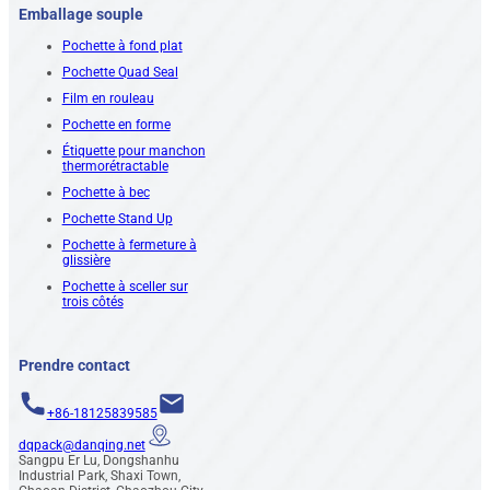
Emballage souple
Pochette à fond plat
Pochette Quad Seal
Film en rouleau
Pochette en forme
Étiquette pour manchon
thermorétractable
Pochette à bec
Pochette Stand Up
Pochette à fermeture à
glissière
Pochette à sceller sur
trois côtés
Prendre contact
+86-18125839585
dqpack@danqing.net
Sangpu Er Lu, Dongshanhu
Industrial Park, Shaxi Town,