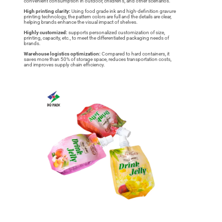
convenient consumption in outdoor, children’s, and other scenarios.
High printing clarity:
Using food grade ink and high-definition gravure
printing technology, the pattern colors are full and the details are clear,
helping brands enhance the visual impact of shelves.
Highly customized:
supports personalized customization of size,
printing, capacity, etc., to meet the differentiated packaging needs of
brands.
Warehouse logistics optimization:
Compared to hard containers, it
saves more than 50% of storage space, reduces transportation costs,
and improves supply chain efficiency.