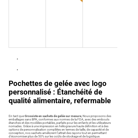
Pochettes de gelée avec logo
personnalisé : Étanchéité de
qualité alimentaire, refermable
En tant que
Grossiste en sachets de gelée sur mesure
, Nous proposons des
emballages sans BPA, conformes aux normes de la FDA, avec des embouts
étanches et des modèles portables, parfaits pour les enfants et les utilisateurs
nomades. Grâce à une impression en héliogravure haute définition et à des
options de personnalisation complètes en termes de taille, de capacité et de
conception, nos sachets améliorent l'attrait des rayons tout en permettant
d'économiser plus de 50% sur les coûts de stockage et de logistique.