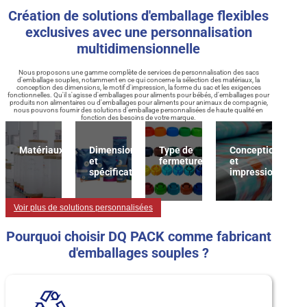
Création de solutions d'emballage flexibles
exclusives avec une personnalisation
multidimensionnelle
Nous proposons une gamme complète de services de personnalisation des sacs
d'emballage souples, notamment en ce qui concerne la sélection des matériaux, la
conception des dimensions, le motif d'impression, la forme du sac et les exigences
fonctionnelles. Qu'il s'agisse d'emballages pour aliments pour bébés, d'emballages pour
produits non alimentaires ou d'emballages pour aliments pour animaux de compagnie,
nous pouvons fournir des solutions d'emballage personnalisées de haute qualité en
fonction des besoins de votre marque.
Matériaux
Dimension
Type de
Conception
et
fermeture
et
spécification
impression
Voir plus de solutions personnalisées
Pourquoi choisir DQ PACK comme fabricant
d'emballages souples ?