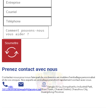
Soumettre
Prenez contact avec nous
Contactez-nous pour nous faire part de vos besoins en matière d'emballage personnalisé
et de vos croquis. Nos experts en emballage prendront rapidement contact avec vous.
+86-
Sangpu Er Lu, Dongshanhu Industrial Park,
18125839585
dqpack@danqing.net
Shaxi Town, Chaoan District, Chaozhou City,
Guangdong Province