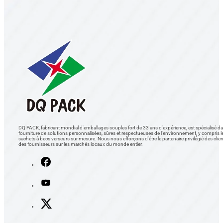
DQ PACK, fabricant mondial d'emballages souples fort de 33 ans d'expérience, est spécialisé da
fourniture de solutions personnalisées, sûres et respectueuses de l'environnement, y compris l
sachets à becs verseurs sur mesure. Nous nous efforçons d'être le partenaire privilégié des clien
des fournisseurs sur les marchés locaux du monde entier.