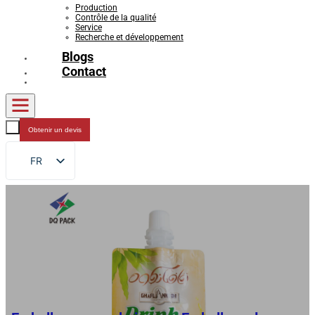
Production
Contrôle de la qualité
Service
Recherche et développement
Blogs
Contact
Obtenir un devis
FR
EN
DE
RU
ES
AR
JA