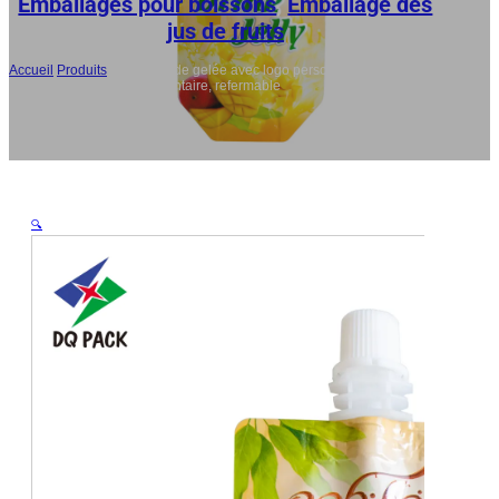
Emballages pour boissons
,
Emballage des
jus de fruits
Accueil
/
Produits
/
Pochettes de gelée avec logo personnalisé :
Étanchéité de qualité alimentaire, refermable
🔍