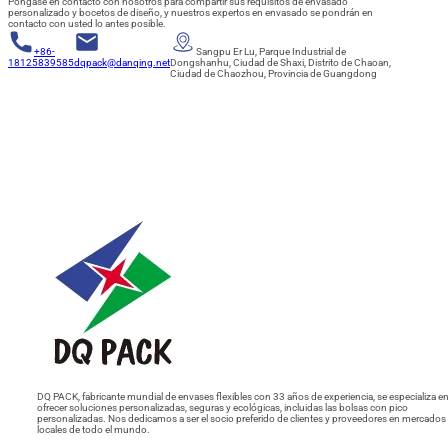
Póngase en contacto con nosotros para compartir sus requisitos de envasado
personalizado y bocetos de diseño, y nuestros expertos en envasado se pondrán en
contacto con usted lo antes posible.
+86-
Sangpu Er Lu, Parque Industrial de
18125839585
dqpack@danqing.net
Dongshanhu, Ciudad de Shaxi, Distrito de Chaoan,
Ciudad de Chaozhou, Provincia de Guangdong
DQ PACK, fabricante mundial de envases flexibles con 33 años de experiencia, se especializa e
ofrecer soluciones personalizadas, seguras y ecológicas, incluidas las bolsas con pico
personalizadas. Nos dedicamos a ser el socio preferido de clientes y proveedores en mercados
locales de todo el mundo.