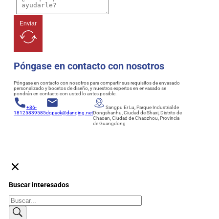
Enviar
Póngase en contacto con nosotros
Póngase en contacto con nosotros para compartir sus requisitos de envasado
personalizado y bocetos de diseño, y nuestros expertos en envasado se
pondrán en contacto con usted lo antes posible.
+86-
Sangpu Er Lu, Parque Industrial de
18125839585
dqpack@danqing.net
Dongshanhu, Ciudad de Shaxi, Distrito de
Chaoan, Ciudad de Chaozhou, Provincia
de Guangdong
Buscar interesados
Buscar