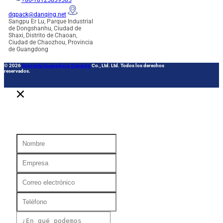
+86-18125839585
dqpack@danqing.net
Sangpu Er Lu, Parque Industrial
de Dongshanhu, Ciudad de
Shaxi, Distrito de Chaoan,
Ciudad de Chaozhou, Provincia
de Guangdong
© 2026
Imprenta Guangdong Danqing
Co., Ltd. Ltd. Todos los derechos
reservados.