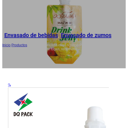
RU
AR
JA
Envasado de bebidas
,
Envasado de zumos
Inicio
/
Productos
/
Bolsas de Gelatina con Logotipo Personalizado:
Grado alimentario a prueba de fugas, recerrable
🔍