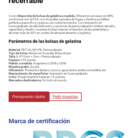
recerrable
Como
Mayorista de bolsas de gelatina a medida
, Ofrecemos envases sin BPA,
conformes con la FDA, con boquillas a prueba de fugas y diseños portátiles
perfectos para niños y para su uso sobre la marcha. Con impresión en
huecograbado de alta definición y opciones de personalización total en tamaño,
capacidad y diseño, nuestras bolsas mejoran el atractivo de las estanterías y
ahorran más de 50% en costes de almacenamiento y logística.
Parámetros de las bolsas de gelatina
Material
: PET/AL/NY/PE, Personalizado
Tipo de bolsa:
Bolsa con boquilla, Bolsa de pie
Talla
: 8.4*13cm + 5cm / Personalizado
Espesor
:103 micras
Pedido a medida:
Aceptamos OEM y ODM
Muestra gratis:
Ayuda
Utilización
: Productos lácteos, zumos, agua, leche, aceite comestible, etc.
Manipulación de superficies
: Impresión en huecograbado
Color
: Puede imprimir hasta en 13 colores
Mercados destinatarios
: En todo el mundo
Presupuesto rápido
Pedir muestras
Marca de certificación