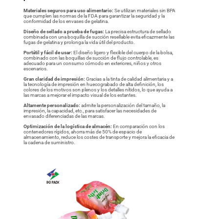
Materiales seguros para uso alimentario:
Se utilizan materiales sin BPA
que cumplen las normas de la FDA para garantizar la seguridad y la
conformidad de los envases de gelatina.
Diseño de sellado a prueba de fugas:
La precisa estructura de sellado
combinada con una boquilla de succión resellable evita eficazmente las
fugas de gelatina y prolonga la vida útil del producto.
Portátil y fácil de usar:
El diseño ligero y flexible del cuerpo de la bolsa,
combinado con las boquillas de succión de flujo controlable, es
adecuado para un consumo cómodo en exteriores, niños y otros
escenarios.
Gran claridad de impresión:
Gracias a la tinta de calidad alimentaria y a
la tecnología de impresión en huecograbado de alta definición, los
colores de los motivos son plenos y los detalles nítidos, lo que ayuda a
las marcas a mejorar el impacto visual de los estantes.
Altamente personalizado:
admite la personalización del tamaño, la
impresión, la capacidad, etc., para satisfacer las necesidades de
envasado diferenciadas de las marcas.
Optimización de la logística de almacén:
En comparación con los
contenedores rígidos, ahorra más de 50% de espacio de
almacenamiento, reduce los costes de transporte y mejora la eficacia de
la cadena de suministro.