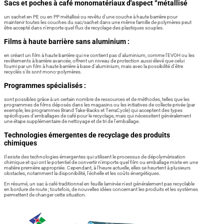
Sacs et poches à café monomatériaux d'aspect “métallisé
un sachet en PE ou en PP métallisé ou revêtu d'une couche à haute barrière pour
maintenir toutes les couches du sac/sachet dans une même famille de polymères peut
être accepté dans n'importe quel flux de recyclage des plastiques souples.
Films à haute barrière sans aluminium :
en créant un film à haute barrière qui ne contient pas d'aluminium, comme l'EVOH ou les
revêtements à barrière avancée, offrent un niveau de protection aussi élevé que celui
fourni par un film à haute barrière à base d'aluminium, mais avec la possibilité d'être
recyclés s'ils sont mono-polymères.
Programmes spécialisés :
sont possibles grâce à un certain nombre de ressources et de méthodes, telles que les
programmes de films déposés dans les magasins ou les initiatives de collecte privée (par
exemple, les programmes Brand Take-Backs et TerraCycle) qui acceptent des types
spécifiques d'emballages de café pour le recyclage, mais qui nécessitent généralement
une étape supplémentaire de nettoyage et de tri de l'emballage.
Technologies émergentes de recyclage des produits
chimiques
Il existe des technologies émergentes qui utilisent le processus de dépolymérisation
chimique et qui ont le potentiel de convertir n'importe quel film ou emballage mixte en une
matière première appropriée. Cependant, à l'heure actuelle, elles se heurtent à plusieurs
obstacles, notamment la disponibilité, l'échelle et les coûts énergétiques.
En résumé, un sac à café traditionnel en feuille laminée n'est généralement pas recyclable
en bordure de route ; toutefois, de nouvelles idées concernant les produits et les systèmes
permettent de changer cette situation.