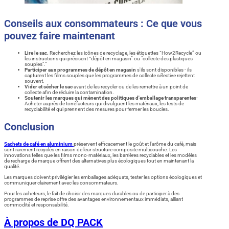
Conseils aux consommateurs : Ce que vous
pouvez faire maintenant
Lire le sac.
Recherchez les icônes de recyclage, les étiquettes “How2Recycle” ou
les instructions qui précisent “dépôt en magasin” ou "collecte des plastiques
souples".”
Participer aux programmes de dépôt en magasin
s'ils sont disponibles - ils
capturent les films souples que les programmes de collecte sélective rejettent
souvent.
Vider et sécher le sac
avant de les recycler ou de les remettre à un point de
collecte afin de réduire la contamination.
Soutenir les marques qui mènent des politiques d'emballage transparentes
-
Acheter auprès de torréfacteurs qui divulguent les matériaux, les tests de
recyclabilité et qui prennent des mesures pour fermer les boucles.
Conclusion
Sachets de café en aluminium
préservent efficacement le goût et l'arôme du café, mais
sont rarement recyclés en raison de leur structure composite multicouche. Les
innovations telles que les films mono-matériaux, les barrières recyclables et les modèles
de recharge de marque offrent des alternatives plus écologiques tout en maintenant la
qualité.
Les marques doivent privilégier les emballages adéquats, tester les options écologiques et
communiquer clairement avec les consommateurs.
Pour les acheteurs, le fait de choisir des marques durables ou de participer à des
programmes de reprise offre des avantages environnementaux immédiats, alliant
commodité et responsabilité.
À propos de DQ PACK