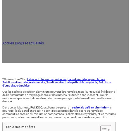
AR
JA
Les sacs de café en aluminium sont-ils
recyclables ?
Accueil
/
Blogs et actualités
/
Les sacs de café en aluminium sont-ils recyclables ?
29 novembre 2025
Fabricant chinois de pochettes
,
Sacs d'emballage pour le café
,
Solutions d'emballage alimentaire
,
Solutions d'emballage flexible recyclable
,
Solutions
d'emballage durables
Oui, les sachets de café en aluminium peuvent être recyclés, mais leur recyclabilité dépend
de l'infrastructure de recyclage locale et des matériaux utilisés dans le sachet. Tout le
monde sait que le sachet de café en aluminium protège parfaitement l'arôme et la saveur
du café.
Dans cet article, nous,
PACK DQ
, expliquer ce qu'est un
sachet de café en aluminium
et
pourquoi la plupart d'entre eux ne sont pas acceptés dans le cadre du recyclage,
comment les sacs en aluminium se comparent aux alternatives recyclables, et les mesures
pratiques que les marques et les consommateurs peuvent prendre dès aujourd'hui.
Table des matières