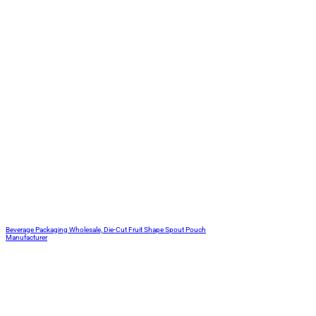
Beverage Packaging Wholesale, Die-Cut Fruit Shape Spout Pouch
Manufacturer