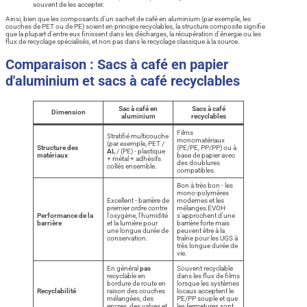
souvent de les accepter.
Ainsi, bien que les composants d'un sachet de café en aluminium (par exemple, les
couches de PET ou de PE) soient en principe recyclables, la structure composite signifie
que la plupart d'entre eux finissent dans les décharges, la récupération d'énergie ou les
flux de recyclage spécialisés, et non pas dans le recyclage classique à la source.
Comparaison : Sacs à café en papier
d'aluminium et sacs à café recyclables
Sac à café en
Sacs à café
Dimension
aluminium
recyclables
Films
Stratifié multicouche
monomatériaux
(par exemple, PET /
Structure des
(PE/PE, PP/PP) ou à
AL
/ (PE) - plastique
matériaux
base de papier avec
+ métal + adhésifs
des doublures
collés ensemble.
compatibles.
Bon à très bon - les
mono-polymères
Excellent - barrière de
modernes et les
premier ordre contre
mélanges EVOH
Performance de la
l'oxygène, l'humidité
s'approchent d'une
barrière
et la lumière pour
barrière forte mais
une longue durée de
peuvent être à la
conservation.
traîne pour les UGS à
très longue durée de
vie.
En général
pas
Souvent recyclable
recyclable en
dans les flux de films
bordure de route en
lorsque les systèmes
Recyclabilité
raison des couches
locaux acceptent le
mélangées, des
PE/PP souple et que
encres, des valves et
les fermetures sont