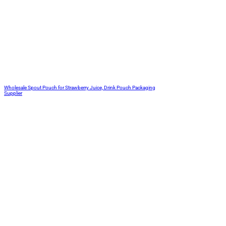
Wholesale Spout Pouch for Strawberry Juice, Drink Pouch Packaging
Supplier