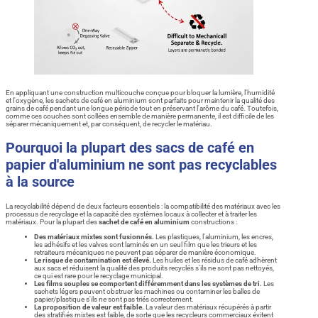
En appliquant une construction multicouche conçue pour bloquer la lumière, l'humidité
et l'oxygène, les sachets de café en aluminium sont parfaits pour maintenir la qualité des
grains de café pendant une longue période tout en préservant l'arôme du café. Toutefois,
comme ces couches sont collées ensemble de manière permanente, il est difficile de les
séparer mécaniquement et, par conséquent, de recycler le matériau.
Pourquoi la plupart des sacs de café en
papier d'aluminium ne sont pas recyclables
à la source
La recyclabilité dépend de deux facteurs essentiels : la compatibilité des matériaux avec les
processus de recyclage et la capacité des systèmes locaux à collecter et à traiter les
matériaux. Pour la plupart des
sachet de café en aluminium
constructions :
Des matériaux mixtes sont fusionnés.
Les plastiques, l'aluminium, les encres,
les adhésifs et les valves sont laminés en un seul film que les trieurs et les
retraiteurs mécaniques ne peuvent pas séparer de manière économique.
Le risque de contamination est élevé.
Les huiles et les résidus de café adhèrent
aux sacs et réduisent la qualité des produits recyclés s'ils ne sont pas nettoyés,
ce qui est rare pour le recyclage municipal.
Les films souples se comportent différemment dans les systèmes de tri.
Les
sachets légers peuvent obstruer les machines ou contaminer les balles de
papier/plastique s'ils ne sont pas triés correctement.
La proposition de valeur est faible.
La valeur des matériaux récupérés à partir
des stratifiés mixtes est faible, de sorte que les recycleurs commerciaux évitent