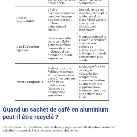
des adhésifs.
compatibles.
Chaîne
Des solutions plus
d'approvisionnemen
récentes, parfois plus
t mature - largement
coûteuses et de
Coût et
disponible et coût
disponibilité variable,
disponibilité
unitaire
mais qui se
généralement
développent
inférieur.
rapidement.
Marques donnant la
Café de spécialité,
priorité à la circularité,
vente au détail en
marchés avec
grandes surfaces,
Cas d'utilisation
collecte de
conservation des
typiques
plastiques souples,
mélanges et des
mélanges à durée de
produits de qualité
conservation plus
supérieure.
courte.
Meilleur profil de fin
Meilleur pour une
de vie ; peut
fraîcheur maximale
nécessiter des
et une conservation
compromis au
des arômes ; options
niveau des barrières
Notes / compromis
de fin de vie
ou une ingénierie
médiocres en
supplémentaire
l'absence de
(valves, encres) pour
programmes
une performance
spécialisés.
totale.
Quand un sachet de café en aluminium
peut-il être recyclé ?
Il existe plusieurs nouvelles approches du recyclage des sachets de café en aluminium
qui offrent des possibilités intéressantes et/ou des limites :