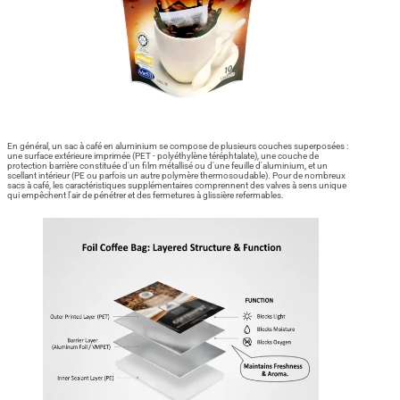
En général, un sac à café en aluminium se compose de plusieurs couches superposées :
une surface extérieure imprimée (PET - polyéthylène téréphtalate), une couche de
protection barrière constituée d'un film métallisé ou d'une feuille d'aluminium, et un
scellant intérieur (PE ou parfois un autre polymère thermosoudable). Pour de nombreux
sacs à café, les caractéristiques supplémentaires comprennent des valves à sens unique
qui empêchent l'air de pénétrer et des fermetures à glissière refermables.