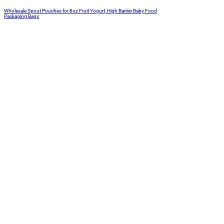
Wholesale Spout Pouches for 8oz Fruit Yogurt, High Barrier Baby Food
Packaging Bags