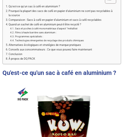
Qu'est-ce qu'un sac à café en aluminium ?
Pourquoi la plupart des sacs de café en papier d'aluminium ne sont pas recyclables à
la source
Comparaison : Sacs à café en papier d'aluminium et sacs à café recyclables
Quand un sachet de café en aluminium peut-il être recyclé ?
Sacs et poches à café monomatériaux d'aspect “métallisé
Films à haute barrière sans aluminium :
Programmes spécialisés :
Technologies émergentes de recyclage des produits chimiques
Alternatives écologiques et stratégies de marque pratiques
Conseils aux consommateurs : Ce que vous pouvez faire maintenant
Conclusion
À propos de DQ PACK
Qu'est-ce qu'un sac à café en aluminium ?