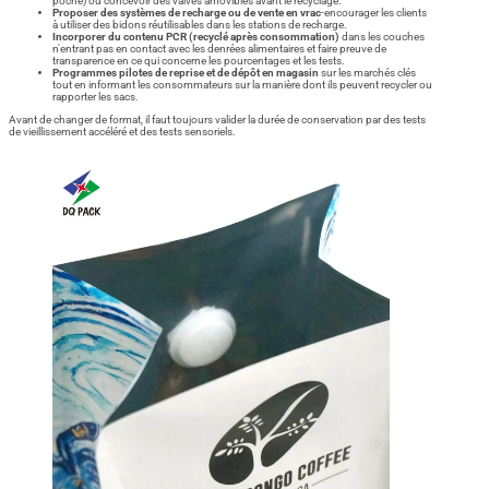
poche) ou concevoir des valves amovibles avant le recyclage.
Proposer des systèmes de recharge ou de vente en vrac
-encourager les clients
à utiliser des bidons réutilisables dans les stations de recharge.
Incorporer du contenu PCR (recyclé après consommation)
dans les couches
n'entrant pas en contact avec les denrées alimentaires et faire preuve de
transparence en ce qui concerne les pourcentages et les tests.
Programmes pilotes de reprise et de dépôt en magasin
sur les marchés clés
tout en informant les consommateurs sur la manière dont ils peuvent recycler ou
rapporter les sacs.
Avant de changer de format, il faut toujours valider la durée de conservation par des tests
de vieillissement accéléré et des tests sensoriels.