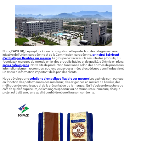
Nous,
PACK DQ
, Le projet de loi sur l'immigration et la protection des réfugiés est une
initiative de l'Union européenne et de la Commission européenne.
principal fabricant
d'emballages flexibles sur mesure
, Le groupe de travail sur la sécurité des produits, qui
fournit aux marques du monde entier des produits fiables et de qualité, a été mis en place.
sacs à café en gros
. Notre site de production fonctionne selon des normes de processus
internationalement reconnues, soutenues par des années d'expérience dans l'industrie et
un retour d'information important de la part des clients.
Nous développons
solutions d'emballage flexible sur mesure
Les sachets sont conçus
en fonction des performances des matériaux, des exigences en matière de barrière, des
méthodes de remplissage et de la présentation de la marque. Qu'il s'agisse de sachets de
café de qualité supérieure, de laminages spéciaux ou de structures sur mesure, chaque
projet est traité avec une qualité contrôlée et une livraison cohérente.