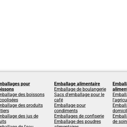
mballages pour
Emballage alimentaire
Emball
oissons
Emballage de boulangerie
alimen
mballage des boissons
Sacs d'emballage pour le
Emball
coolisées
café
l'agricu
ballage des produits
Emballage pour
Emball
itiers
condiments
domici
ballage des jus de
Emballages de confiserie
Emball
uits
Emballage des poudres
de soi
ballage de l'eau
alimentaires