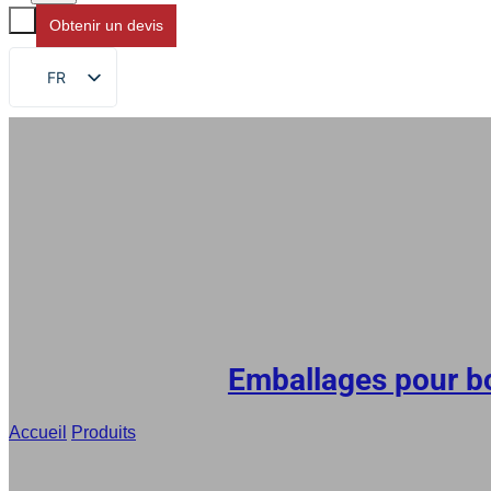
Obtenir un devis
FR
EN
DE
RU
ES
AR
JA
Emballages pour b
Accueil
/
Produits
/
Sachet à fond plat pour yaourt de 3,8 litres a