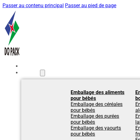
Passer au contenu principal
Passer au pied de page
Accueil
Produits
Emballage des aliments
E
pour bébés
b
Emballage des céréales
E
pour bébés
al
Emballage des purées
Em
pour bébés
la
Emballage des yaourts
Em
pour bébés
fr
Em