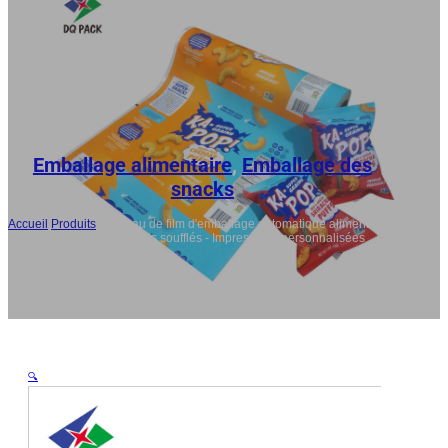
DE
RU
ES
AR
JA
Emballage alimentaire
,
Emballage des
snacks
Accueil
/
Produits
/
Rouleau de film d'emballage automatique alimentaire
pour l'emballage d'aliments soufflés - Impressions personnalisées
(OEM&ODM)
🔍