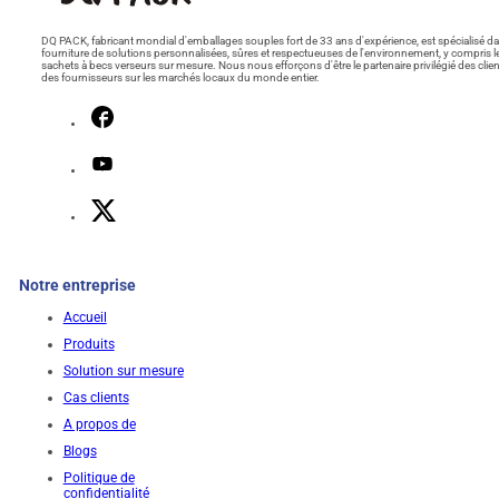
DQ PACK, fabricant mondial d'emballages souples fort de 33 ans d'expérience, est spécialisé da
fourniture de solutions personnalisées, sûres et respectueuses de l'environnement, y compris l
sachets à becs verseurs sur mesure. Nous nous efforçons d'être le partenaire privilégié des clien
des fournisseurs sur les marchés locaux du monde entier.
Notre entreprise
Accueil
Produits
Solution sur mesure
Cas clients
A propos de
Blogs
Politique de
confidentialité