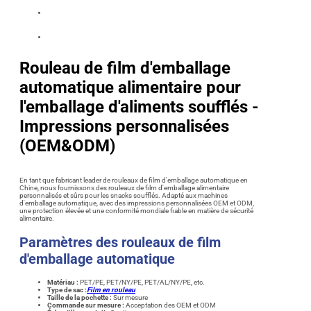
Rouleau de film d'emballage
automatique alimentaire pour
l'emballage d'aliments soufflés -
Impressions personnalisées
(OEM&ODM)
En tant que fabricant leader de rouleaux de film d'emballage automatique en
Chine, nous fournissons des rouleaux de film d'emballage alimentaire
personnalisés et sûrs pour les snacks soufflés. Adapté aux machines
d'emballage automatique, avec des impressions personnalisées OEM et ODM,
une protection élevée et une conformité mondiale fiable en matière de sécurité
alimentaire.
Paramètres des rouleaux de film
d'emballage automatique
Matériau :
PET/PE, PET/NY/PE, PET/AL/NY/PE, etc.
Type de sac :
Film en rouleau
Taille de la pochette :
Sur mesure
Commande sur mesure :
Acceptation des OEM et ODM