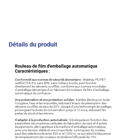
Détails du produit
Rouleau de film d'emballage automatique
Caractéristiques :
Conformité aux normes de sécurité alimentaire :
Matériau PE/PET
certifié FDA/EU, sans BPA, sans métaux lourds, peut toucher
directement les aliments soufflés ; conforme aux normes mondiales
d'emballage alimentaire d'un fabricant de rouleaux de film d'emballage
automatique de confiance.
Une préservation et une protection solides :
barrière élevée pour isoler
l'oxygène, l'eau et les impuretés, réduisant le taux de péremption des
aliments soufflés de plus de 30% ; équipé d'une technologie de scellage,
prolongeant la durée de conservation jusqu'à 12 mois, réduisant les
pertes de stock et les retours.
S'adapter à la production automatisée :
Développée en fonction des
paramètres des machines verticales de fabrication de sacs et d'autres
équipements, elle s'applique à la machine d'emballage automatique,
avec une tension stable et une coupe facile. La longueur du rouleau
peut être sélectionnée entre 500 m et 1000 m, ce qui réduit la fréquence
de remplacement des rouleaux et améliore l'efficacité de 15%.