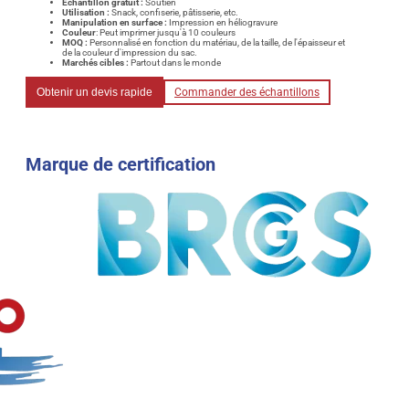
Échantillon gratuit :
Soutien
Utilisation :
Snack, confiserie, pâtisserie, etc.
Manipulation en surface :
Impression en héliogravure
Couleur
: Peut imprimer jusqu'à 10 couleurs
MOQ :
Personnalisé en fonction du matériau, de la taille, de l'épaisseur et
de la couleur d'impression du sac.
Marchés cibles :
Partout dans le monde
Obtenir un devis rapide
Commander des échantillons
Marque de certification