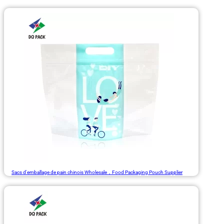
Sacs d'emballage de pain chinois Wholesale，Food Packaging Pouch Supplier