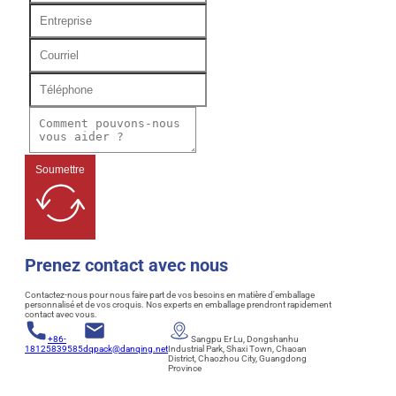
Soumettre
Prenez contact avec nous
Contactez-nous pour nous faire part de vos besoins en matière d'emballage
personnalisé et de vos croquis. Nos experts en emballage prendront rapidement
contact avec vous.
+86-
Sangpu Er Lu, Dongshanhu
18125839585
dqpack@danqing.net
Industrial Park, Shaxi Town, Chaoan
District, Chaozhou City, Guangdong
Province