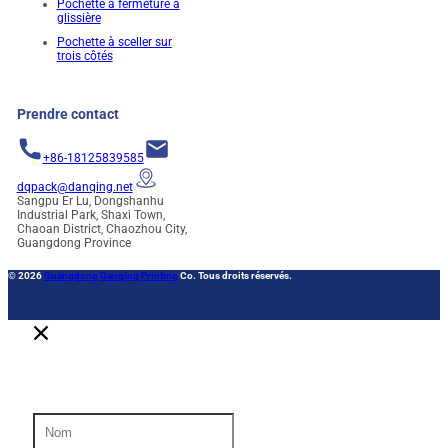
Pochette à fermeture à
glissière
Pochette à sceller sur
trois côtés
Prendre contact
+86-18125839585
dqpack@danqing.net
Sangpu Er Lu, Dongshanhu
Industrial Park, Shaxi Town,
Chaoan District, Chaozhou City,
Guangdong Province
© 2026
Guangdong Danqing Printing
Co. Tous droits réservés.