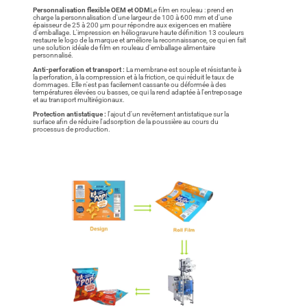
Personnalisation flexible OEM et ODM
Le film en rouleau : prend en
charge la personnalisation d'une largeur de 100 à 600 mm et d'une
épaisseur de 25 à 200 μm pour répondre aux exigences en matière
d'emballage. L'impression en héliogravure haute définition 13 couleurs
restaure le logo de la marque et améliore la reconnaissance, ce qui en fait
une solution idéale de film en rouleau d'emballage alimentaire
personnalisé.
Anti-perforation et transport :
La membrane est souple et résistante à
la perforation, à la compression et à la friction, ce qui réduit le taux de
dommages. Elle n'est pas facilement cassante ou déformée à des
températures élevées ou basses, ce qui la rend adaptée à l'entreposage
et au transport multirégionaux.
Protection antistatique :
l'ajout d'un revêtement antistatique sur la
surface afin de réduire l'adsorption de la poussière au cours du
processus de production.