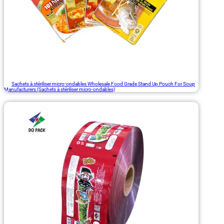
Sachets à stériliser micro-ondables Wholesale Food Grade Stand Up Pouch For Soup
Manufacturers (Sachets à stériliser micro-ondables)