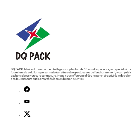
DQ PACK, fabricant mondial d'emballages souples fort de 33 ans d'expérience, est spécialisé da
fourniture de solutions personnalisées, sûres et respectueuses de l'environnement, y compris l
sachets à becs verseurs sur mesure. Nous nous efforçons d'être le partenaire privilégié des clien
des fournisseurs sur les marchés locaux du monde entier.