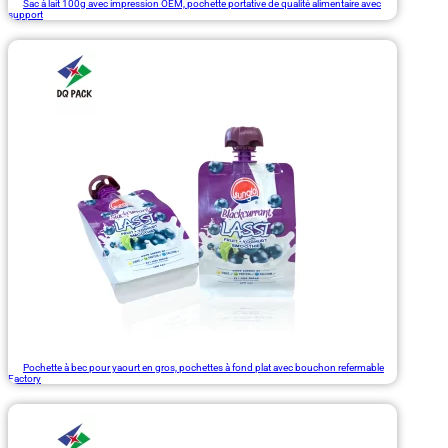
Sac à lait 100g avec impression OEM, pochette portative de qualité alimentaire avec
support
Pochette à bec pour yaourt en gros, pochettes à fond plat avec bouchon refermable
Factory