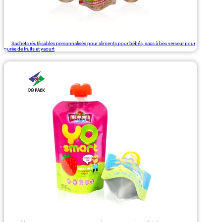
Sachets réutilisables personnalisés pour aliments pour bébés, sacs à bec verseur pour
purée de fruits et yaourt