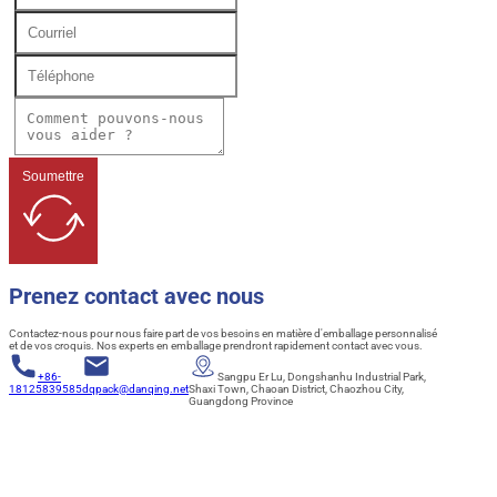
Soumettre
Prenez contact avec nous
Contactez-nous pour nous faire part de vos besoins en matière d'emballage personnalisé
et de vos croquis. Nos experts en emballage prendront rapidement contact avec vous.
+86-
Sangpu Er Lu, Dongshanhu Industrial Park,
18125839585
dqpack@danqing.net
Shaxi Town, Chaoan District, Chaozhou City,
Guangdong Province