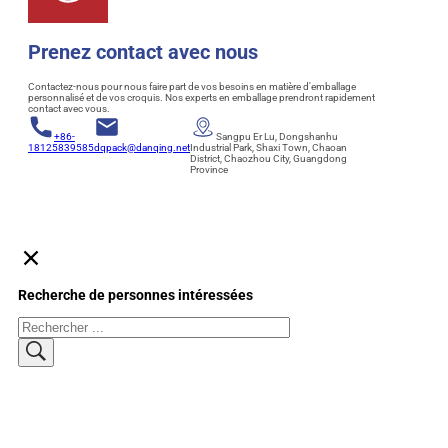
Prenez contact avec nous
Contactez-nous pour nous faire part de vos besoins en matière d'emballage
personnalisé et de vos croquis. Nos experts en emballage prendront rapidement
contact avec vous.
+86-
Sangpu Er Lu, Dongshanhu
18125839585
dqpack@danqing.net
Industrial Park, Shaxi Town, Chaoan
District, Chaozhou City, Guangdong
Province
Recherche de personnes intéressées
Rechercher