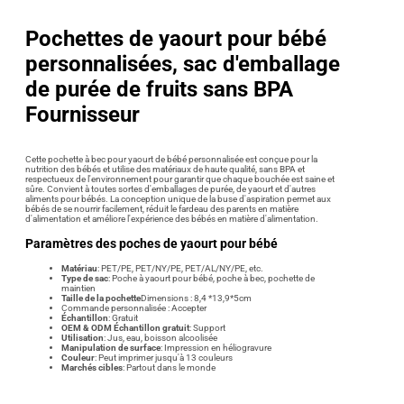
Pochettes de yaourt pour bébé
personnalisées, sac d'emballage
de purée de fruits sans BPA
Fournisseur
Cette pochette à bec pour yaourt de bébé personnalisée est conçue pour la
nutrition des bébés et utilise des matériaux de haute qualité, sans BPA et
respectueux de l'environnement pour garantir que chaque bouchée est saine et
sûre. Convient à toutes sortes d'emballages de purée, de yaourt et d'autres
aliments pour bébés. La conception unique de la buse d'aspiration permet aux
bébés de se nourrir facilement, réduit le fardeau des parents en matière
d'alimentation et améliore l'expérience des bébés en matière d'alimentation.
Paramètres des poches de yaourt pour bébé
Matériau
: PET/PE, PET/NY/PE, PET/AL/NY/PE, etc.
Type de sac
: Poche à yaourt pour bébé, poche à bec, pochette de
maintien
Taille de la pochette
Dimensions : 8,4 *13,9*5cm
Commande personnalisée : Accepter
Échantillon
: Gratuit
OEM & ODM Échantillon gratuit
: Support
Utilisation
: Jus, eau, boisson alcoolisée
Manipulation de surface
: Impression en héliogravure
Couleur
: Peut imprimer jusqu'à 13 couleurs
Marchés cibles
: Partout dans le monde