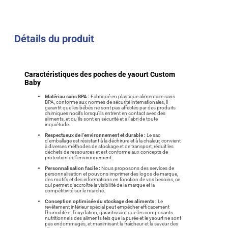
Détails du produit
Caractéristiques des poches de yaourt Custom
Baby
Matériau sans BPA :
Fabriqué en plastique alimentaire sans
BPA, conforme aux normes de sécurité internationales, il
garantit que les bébés ne sont pas affectés par des produits
chimiques nocifs lorsqu'ils entrent en contact avec des
aliments, et qu'ils sont en sécurité et à l'abri de toute
inquiétude.
Respectueux de l'environnement et durable :
Le sac
d'emballage est résistant à la déchirure et à la chaleur, convient
à diverses méthodes de stockage et de transport, réduit les
déchets de ressources et est conforme aux concepts de
protection de l'environnement.
Personnalisation facile :
Nous proposons des services de
personnalisation et pouvons imprimer des logos de marque,
des motifs et des informations en fonction de vos besoins, ce
qui permet d'accroître la visibilité de la marque et la
compétitivité sur le marché.
Conception optimisée du stockage des aliments :
Le
revêtement intérieur spécial peut empêcher efficacement
l'humidité et l'oxydation, garantissant que les composants
nutritionnels des aliments tels que la purée et le yaourt ne sont
pas endommagés, et maximisant la fraîcheur et la saveur des