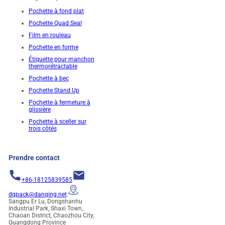
Pochette à fond plat
Pochette Quad Seal
Film en rouleau
Pochette en forme
Étiquette pour manchon
thermorétractable
Pochette à bec
Pochette Stand Up
Pochette à fermeture à
glissière
Pochette à sceller sur
trois côtés
Prendre contact
+86-18125839585
dqpack@danqing.net
Sangpu Er Lu, Dongshanhu
Industrial Park, Shaxi Town,
Chaoan District, Chaozhou City,
Guangdong Province