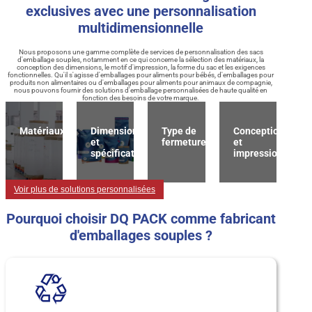
exclusives avec une personnalisation
multidimensionnelle
Nous proposons une gamme complète de services de personnalisation des sacs
d'emballage souples, notamment en ce qui concerne la sélection des matériaux, la
conception des dimensions, le motif d'impression, la forme du sac et les exigences
fonctionnelles. Qu'il s'agisse d'emballages pour aliments pour bébés, d'emballages pour
produits non alimentaires ou d'emballages pour aliments pour animaux de compagnie,
nous pouvons fournir des solutions d'emballage personnalisées de haute qualité en
fonction des besoins de votre marque.
Matériaux
Dimension
Type de
Conception
et
fermeture
et
spécification
impression
Voir plus de solutions personnalisées
Pourquoi choisir DQ PACK comme fabricant
d'emballages souples ?