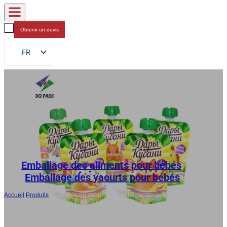
Obtenir un devis
FR
EN
DE
RU
ES
AR
JA
Emballage des aliments pour bébés
,
Emballage des yaourts pour bébés
Accueil
/
Produits
/
Pochettes de yaourt pour bébé personnalisées, sac
d'emballage de purée de fruits sans BPA Fournisseur