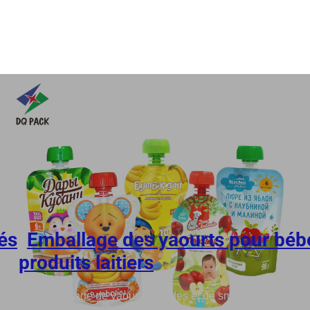
és
,
Emballage des yaourts pour béb
produits laitiers
e pour l'emballage de yaourts liquides et de smoothies | Emb