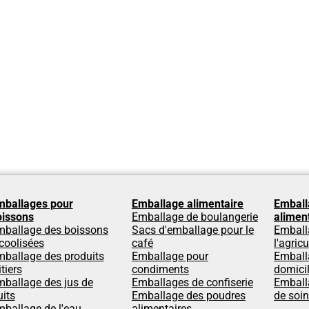
mballages pour
Emballage alimentaire
Emball
oissons
Emballage de boulangerie
alimen
mballage des boissons
Sacs d'emballage pour le
Emball
coolisées
café
l'agricu
ballage des produits
Emballage pour
Emball
itiers
condiments
domici
ballage des jus de
Emballages de confiserie
Emball
uits
Emballage des poudres
de soi
ballage de l'eau
alimentaires