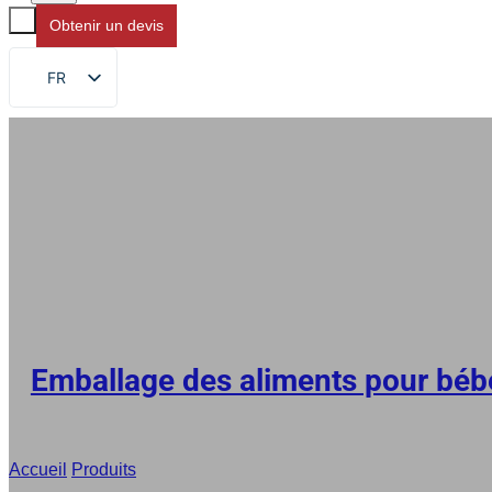
Obtenir un devis
FR
EN
DE
RU
ES
AR
JA
Emballage des aliments pour béb
Accueil
/
Produits
/
Pochettes à bec verseur imprimées sur mesur
l'environnement