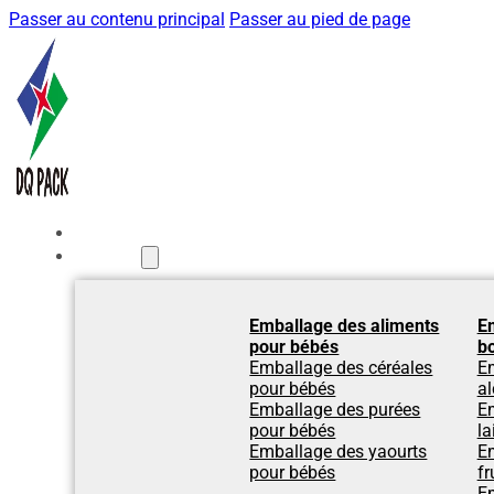
Passer au contenu principal
Passer au pied de page
Accueil
Produits
Emballage des aliments
E
pour bébés
b
Emballage des céréales
E
pour bébés
al
Emballage des purées
Em
pour bébés
la
Emballage des yaourts
Em
pour bébés
fr
Em