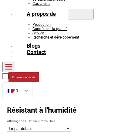
Cas clients
A propos de
Production
Contrôle de la qualité
Service
Recherche et développement
Blogs
Contact
Obtenir un devis
FR
EN
Résistant à l'humidité
DE
RU
Affichage de 1–12 sur 202 résultats
ES