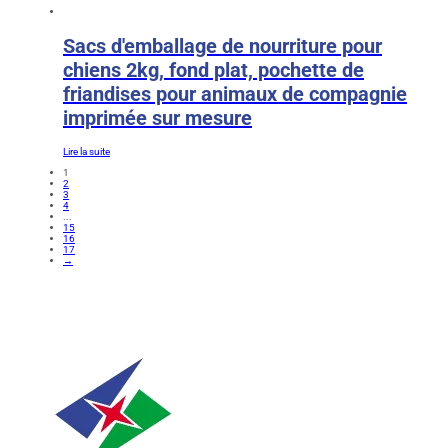
Sacs d'emballage de nourriture pour
chiens 2kg, fond plat, pochette de
friandises pour animaux de compagnie
imprimée sur mesure
Lire la suite
1
2
3
4
...
15
16
17
→