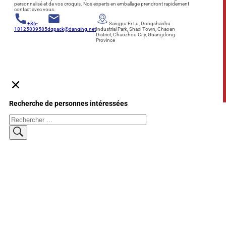
personnalisé et de vos croquis. Nos experts en emballage prendront rapidement
contact avec vous.
+86-
Sangpu Er Lu, Dongshanhu
18125839585
dqpack@danqing.net
Industrial Park, Shaxi Town, Chaoan
District, Chaozhou City, Guangdong
Province
Recherche de personnes intéressées
Rechercher