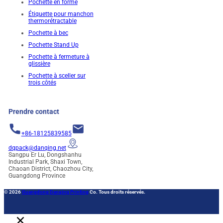
Pochette en forme
Étiquette pour manchon
thermorétractable
Pochette à bec
Pochette Stand Up
Pochette à fermeture à
glissière
Pochette à sceller sur
trois côtés
Prendre contact
+86-18125839585
dqpack@danqing.net
Sangpu Er Lu, Dongshanhu
Industrial Park, Shaxi Town,
Chaoan District, Chaozhou City,
Guangdong Province
© 2026
Guangdong Danqing Printing
Co. Tous droits réservés.