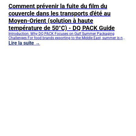
Comment prévenir la fuite du film du
couvercle dans les transports d'été au
Moyen-Orient (solution à haute
température de 50°C) - DQ PACK Guide
Introduction: Why DQ PACK Focuses on Gulf Summer Packaging
Challenges For food brands exporting to the Middle East, summer is not
just a season—it’s a stress test for packaging. At DQ PACK, we’ve worked
Lire la suite →
closely with global food manufacturers to solve one of the most costly
issues: lid film leakage under extreme heat. In Gulf…