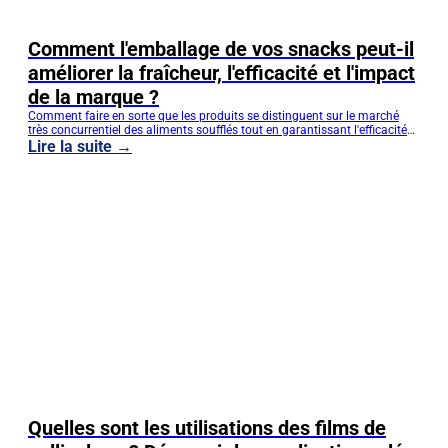
Comment l'emballage de vos snacks peut-il
améliorer la fraîcheur, l'efficacité et l'impact
de la marque ?
Comment faire en sorte que les produits se distinguent sur le marché
très concurrentiel des aliments soufflés tout en garantissant l'efficacité
et la sécurité ? La réponse se trouve dans l'emballage des snacks. DQ
Lire la suite →
PACK propose des solutions automatiques de films d'emballage pour
les usines et les marques d'aliments soufflés, en fournissant des
solutions fiables qui répondent aux problèmes et créent une valeur à
long terme pour votre entreprise. Non seulement l'emballage des
snacks,...
Quelles sont les utilisations des films de