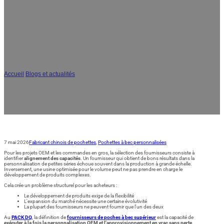
AR
JA
Top Spout Pouch Suppliers in China for
OEM & Bulk Orders (en anglais)
Accueil
/
Blogs et actualités
/
Top Spout Pouch Suppliers in China for OEM & Bulk
Orders (en anglais)
7 mai 2026
Fabricant chinois de pochettes
,
Pochettes à bec personnalisées
Pour les projets OEM et les commandes en gros, la sélection des fournisseurs consiste à
identifier
alignement des capacités
. Un fournisseur qui obtient de bons résultats dans la
personnalisation de petites séries échoue souvent dans la production à grande échelle.
Inversement, une usine optimisée pour le volume peut ne pas prendre en charge le
développement de produits complexes.
Cela crée un problème structurel pour les acheteurs :
Le développement de produits exige de la flexibilité
L'expansion du marché nécessite une certaine évolutivité
La plupart des fournisseurs ne peuvent fournir que l'un des deux
Au
PACK DQ
, la définition de
fournisseurs de poches à bec supérieur
est la capacité de
exécuter à la fois la personnalisation OEM et l'approvisionnement en vrac sans perte