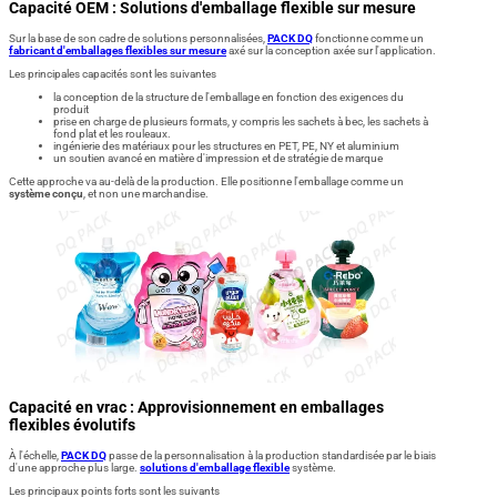
Capacité OEM : Solutions d'emballage flexible sur mesure
Sur la base de son cadre de solutions personnalisées,
PACK DQ
fonctionne comme un
fabricant d'emballages flexibles sur mesure
axé sur la conception axée sur l'application.
Les principales capacités sont les suivantes
la conception de la structure de l'emballage en fonction des exigences du
produit
prise en charge de plusieurs formats, y compris les sachets à bec, les sachets à
fond plat et les rouleaux.
ingénierie des matériaux pour les structures en PET, PE, NY et aluminium
un soutien avancé en matière d'impression et de stratégie de marque
Cette approche va au-delà de la production. Elle positionne l'emballage comme un
système conçu
, et non une marchandise.
Capacité en vrac : Approvisionnement en emballages
flexibles évolutifs
À l'échelle,
PACK DQ
passe de la personnalisation à la production standardisée par le biais
d'une approche plus large.
solutions d'emballage flexible
système.
Les principaux points forts sont les suivants