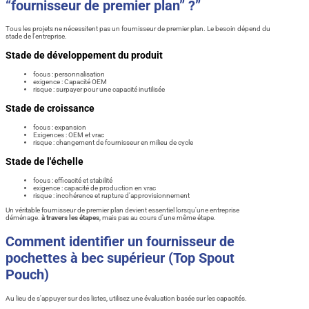
“fournisseur de premier plan” ?”
Tous les projets ne nécessitent pas un fournisseur de premier plan. Le besoin dépend du
stade de l'entreprise.
Stade de développement du produit
focus : personnalisation
exigence : Capacité OEM
risque : surpayer pour une capacité inutilisée
Stade de croissance
focus : expansion
Exigences : OEM et vrac
risque : changement de fournisseur en milieu de cycle
Stade de l'échelle
focus : efficacité et stabilité
exigence : capacité de production en vrac
risque : incohérence et rupture d'approvisionnement
Un véritable fournisseur de premier plan devient essentiel lorsqu'une entreprise
déménage.
à travers les étapes
, mais pas au cours d'une même étape.
Comment identifier un fournisseur de
pochettes à bec supérieur (Top Spout
Pouch)
Au lieu de s'appuyer sur des listes, utilisez une évaluation basée sur les capacités.