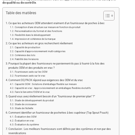
de qualité ou de contrôle
.
Table des matières
Ce que les acheteurs OEM attendent vraiment d'un fournisseur de poches à bec
Conception d'une structure sur mesure en fonction du produit
Personnalisation du format et des fonctions
Flexibilité dans le développement
Impression et cohérence de la marque
Ce que les acheteurs en gros recherchent réellement
Capacité de production
Capacité d'approvisionnement multi-catégories
Cohérence des lots
Fiabilité des livraisons
Pourquoi la plupart des fournisseurs ne parviennent-ils pas à fournir à la fois des
produits OEM et des produits en vrac ?
Fournisseurs axés sur les OEM
Fournisseurs axés sur le vrac
Comment DQ PACK répond aux exigences des OEM et du vrac
Capacité OEM : Solutions d'emballage flexible sur mesure
Capacité en vrac : Approvisionnement en emballages flexibles évolutifs
Faire le lien entre l'OEM et le vrac
Quand vous avez réellement besoin d'un “fournisseur de premier plan” ?”
Stade de développement du produit
Stade de croissance
Stade de l'échelle
Comment identifier un fournisseur de pochettes à bec supérieur (Top Spout Pouch)
Évaluation des OEM
Évaluation en vrac
Évaluation du système
Conclusion : Les meilleurs fournisseurs sont définis par des systèmes et non par des
revendications