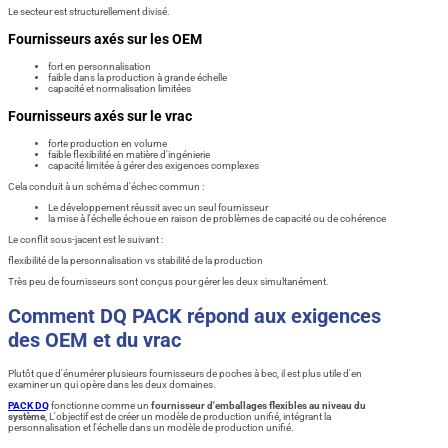
Le secteur est structurellement divisé.
Fournisseurs axés sur les OEM
fort en personnalisation
faible dans la production à grande échelle
capacité et normalisation limitées
Fournisseurs axés sur le vrac
forte production en volume
faible flexibilité en matière d'ingénierie
capacité limitée à gérer des exigences complexes
Cela conduit à un schéma d'échec commun :
Le développement réussit avec un seul fournisseur
la mise à l'échelle échoue en raison de problèmes de capacité ou de cohérence
Le conflit sous-jacent est le suivant :
flexibilité de la personnalisation vs stabilité de la production
Très peu de fournisseurs sont conçus pour gérer les deux simultanément.
Comment DQ PACK répond aux exigences
des OEM et du vrac
Plutôt que d'énumérer plusieurs fournisseurs de poches à bec, il est plus utile d'en
examiner un qui opère dans les deux domaines.
PACK DQ
fonctionne comme un
fournisseur d'emballages flexibles au niveau du
système
, L'objectif est de créer un modèle de production unifié, intégrant la
personnalisation et l'échelle dans un modèle de production unifié.