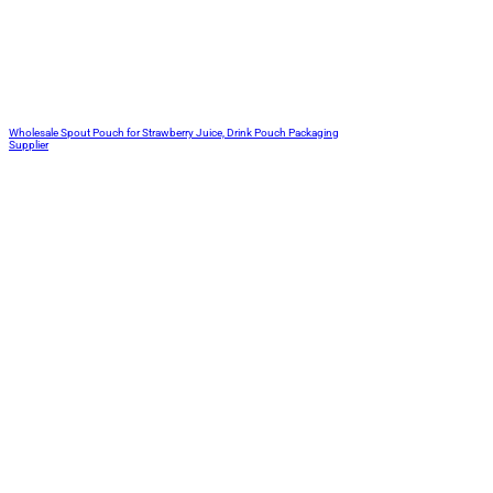
Wholesale Spout Pouch for Strawberry Juice, Drink Pouch Packaging
Supplier