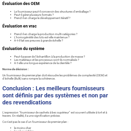
Évaluation des OEM
Le fournisseur peut-il concevoir des structures d'emballage ?
Peut-il gérer plusieurs formats ?
Prend-il en charge le développement itératif ?
Évaluation en vrac
Prend-il en charge la production multi-catégories ?
L'homogénéité des lots est-elle maintenue ?
A-t-il fait ses preuves à grande échelle ?
Évaluation du système
Peut-il passer de l'échantillon à la production de masse ?
Les matériaux et les processus sont-ils normalisés ?
A-t-elle une longue expérience de la clientèle ?
Norme de décision :
Un fournisseur de premier plan doit résoudre les problèmes de complexité (OEM) et
d'échelle (Bulk) sans rompre la cohérence.
Conclusion : Les meilleurs fournisseurs
sont définis par des systèmes et non par
des revendications
L'expression “fournisseur de sachets à bec supérieur” est souvent utilisée à tort et à
travers. En réalité, il a une signification précise.
Ce n'est pas le cas d'un fournisseur de premier plan :
le moins cher