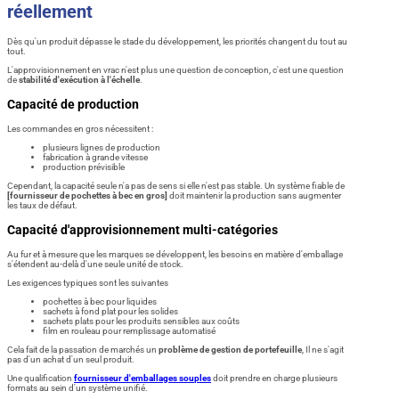
réellement
Dès qu'un produit dépasse le stade du développement, les priorités changent du tout au
tout.
L'approvisionnement en vrac n'est plus une question de conception, c'est une question
de
stabilité d'exécution à l'échelle
.
Capacité de production
Les commandes en gros nécessitent :
plusieurs lignes de production
fabrication à grande vitesse
production prévisible
Cependant, la capacité seule n'a pas de sens si elle n'est pas stable. Un système fiable de
[fournisseur de pochettes à bec en gros]
doit maintenir la production sans augmenter
les taux de défaut.
Capacité d'approvisionnement multi-catégories
Au fur et à mesure que les marques se développent, les besoins en matière d'emballage
s'étendent au-delà d'une seule unité de stock.
Les exigences typiques sont les suivantes
pochettes à bec pour liquides
sachets à fond plat pour les solides
sachets plats pour les produits sensibles aux coûts
film en rouleau pour remplissage automatisé
Cela fait de la passation de marchés un
problème de gestion de portefeuille
, Il ne s'agit
pas d'un achat d'un seul produit.
Une qualification
fournisseur d'emballages souples
doit prendre en charge plusieurs
formats au sein d'un système unifié.