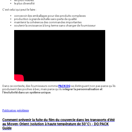
les plus visibles
le plus diversifié
C'est celui qui peut le faire :
concevoir des emballages pour des produits complexes
production à grande échelle sans perte de qualité
maintenir la cohérence des commandes importantes
soutenir la croissance à long terme sans changer de fournisseur
Dans ce contexte, des fournisseurs comme
PACK DQ
se distinguent non pas parce qu'ils
produisent des poches à bec, mais parce qu'ils
intégrer la personnalisation et
l'évolutivité dans un système unique
.
Publication précédente
Comment prévenir la fuite du film du couvercle dans les transports d'été
au Moyen-Orient (solution à haute température de 50°C) - DQ PACK
Guide