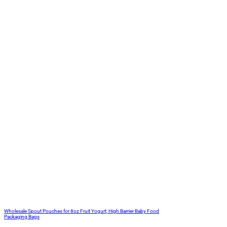
Wholesale Spout Pouches for 8oz Fruit Yogurt, High Barrier Baby Food
Packaging Bags