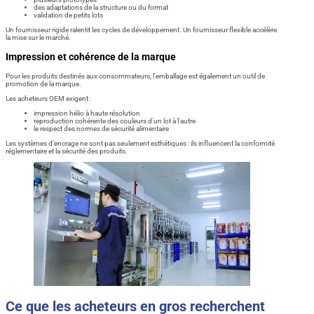
des adaptations de la structure ou du format
validation de petits lots
Un fournisseur rigide ralentit les cycles de développement. Un fournisseur flexible accélère
la mise sur le marché.
Impression et cohérence de la marque
Pour les produits destinés aux consommateurs, l'emballage est également un outil de
promotion de la marque.
Les acheteurs OEM exigent :
impression hélio à haute résolution
reproduction cohérente des couleurs d'un lot à l'autre
le respect des normes de sécurité alimentaire
Les systèmes d'encrage ne sont pas seulement esthétiques : ils influencent la conformité
réglementaire et la sécurité des produits.
Ce que les acheteurs en gros recherchent