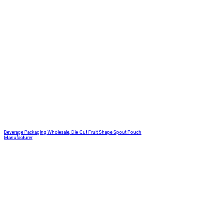
Beverage Packaging Wholesale, Die-Cut Fruit Shape Spout Pouch
Manufacturer