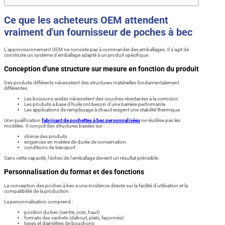
Ce que les acheteurs OEM attendent
vraiment d'un fournisseur de poches à bec
L'approvisionnement OEM ne consiste pas à commander des emballages. Il s'agit de
construire un système d'emballage adapté à un produit spécifique.
Conception d'une structure sur mesure en fonction du produit
Des produits différents nécessitent des structures matérielles fondamentalement
différentes :
Les boissons acides nécessitent des couches résistantes à la corrosion
Les produits à base d'huile ont besoin d'une barrière performante
Les applications de remplissage à chaud exigent une stabilité thermique
Une qualification
fabricant de pochettes à bec personnalisées
ne réutilise pas les
modèles. Il conçoit des structures basées sur :
chimie des produits
exigences en matière de durée de conservation
conditions de transport
Sans cette capacité, l'échec de l'emballage devient un résultat prévisible.
Personnalisation du format et des fonctions
La conception des poches à bec a une incidence directe sur la facilité d'utilisation et la
compatibilité de la production.
La personnalisation comprend :
position du bec (centre, coin, haut)
formats des sachets (debout, plats, façonnés)
types et diamètres de bouchons