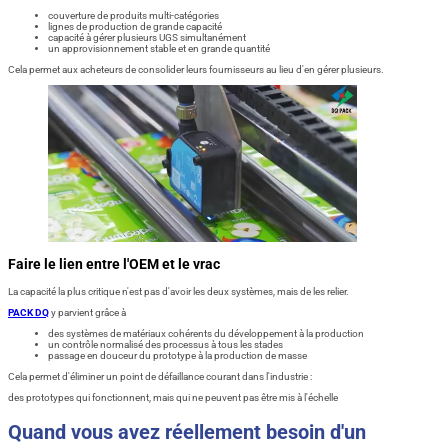
couverture de produits multi-catégories
lignes de production de grande capacité
capacité à gérer plusieurs UGS simultanément
un approvisionnement stable et en grande quantité
Cela permet aux acheteurs de consolider leurs fournisseurs au lieu d'en gérer plusieurs.
Faire le lien entre l'OEM et le vrac
La capacité la plus critique n'est pas d'avoir les deux systèmes, mais de les relier.
PACK DQ
y parvient grâce à
des systèmes de matériaux cohérents du développement à la production
un contrôle normalisé des processus à tous les stades
passage en douceur du prototype à la production de masse
Cela permet d'éliminer un point de défaillance courant dans l'industrie :
des prototypes qui fonctionnent, mais qui ne peuvent pas être mis à l'échelle
Quand vous avez réellement besoin d'un