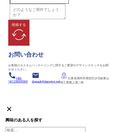
投稿する
お問い合わせ
お客様のカスタムパッケージングに関するご要望やデザインスケッチをお聞
かせください。
+86-
広東省潮州市潮安区沙渓鎮東山
18125839585
dqpack@danqing.net
湖工業園上浦二路
興味のある人を探す
検