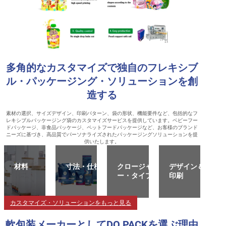
多角的なカスタマイズで独自のフレキシブ
ル・パッケージング・ソリューションを創
造する
素材の選択、サイズデザイン、印刷パターン、袋の形状、機能要件など、包括的なフ
レキシブルパッケージング袋のカスタマイズサービスを提供しています。ベビーフー
ドパッケージ、非食品パッケージ、ペットフードパッケージなど、お客様のブランド
ニーズに基づき、高品質でパーソナライズされたパッケージングソリューションを提
供いたします。
材料
寸法・仕様
クロージャ
デザイン＆
ー・タイプ
印刷
カスタマイズ・ソリューションをもっと見る
軟包装メーカーとしてDQ PACKを選ぶ理由