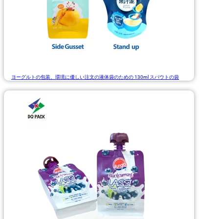
ヨーグルトの包装、環境に優しい注文の液体袋のための 130ml スパウトの袋