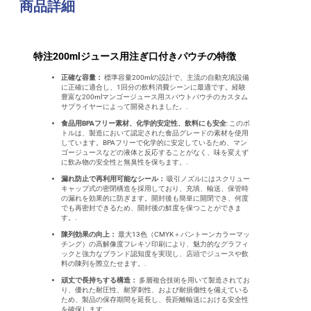
商品詳細
特注200mlジュース用注ぎ口付きパウチの特徴
正確な容量：
標準容量200mlの設計で、主流の自動充填設備
に正確に適合し、1回分の飲料消費シーンに最適です。経験
豊富な200mlマンゴージュース用スパウトパウチのカスタム
サプライヤーによって開発されました。.
食品用BPAフリー素材、化学的安定性、飲料にも安全
: このボ
トルは、製造において認定された食品グレードの素材を使用
しています。BPAフリーで化学的に安定しているため、マン
ゴージュースなどの液体と反応することがなく、味を変えず
に飲み物の安全性と無臭性を保ちます。.
漏れ防止で再利用可能なシール：
吸引ノズルにはスクリュー
キャップ式の密閉構造を採用しており、充填、輸送、保管時
の漏れを効果的に防ぎます。開封後も簡単に開閉でき、何度
でも再密封できるため、開封後の鮮度を保つことができま
す。.
陳列効果の向上：
最大13色（CMYK＋パントーンカラーマッ
チング）の高解像度フレキソ印刷により、魅力的なグラフィ
ックと強力なブランド認知度を実現し、店頭でジュースや飲
料の陳列を際立たせます。.
頑丈で長持ちする構造：
多層複合技術を用いて製造されてお
り、優れた耐圧性、耐穿刺性、および耐損傷性を備えている
ため、製品の保存期間を延長し、長距離輸送における安全性
を確保します。.