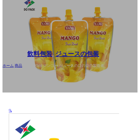
FR
DE
RU
ES
AR
飲料包装
,
ジュースの包装
ホーム
/
商品
/
注文 200ml マンゴー ジュースの口の袋の製造者、卸し売り
包む液体飲み物
🔍