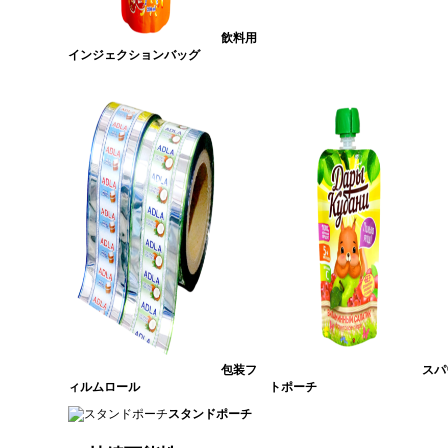
飲料用
インジェクションバッグ
包装フ
スパ
ィルムロール
トポーチ
スタンドポーチ