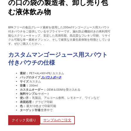
の口の袋の製造者、卸し売り包
む液体飲み物
BPAフリーの食品グレード素材を使用した200mlマンゴージュース用スパウト
付きパウチをご提供しているサプライヤーです。漏れ防止機能付きの再利用可
能なスクリューキャップ、安定した充填性能、高品質なフレキソ印刷、リサイ
クル可能な単一素材オプション、そして確実な大量生産体制を特徴としていま
す。ぜひご購入ください。.
カスタムマンゴージュース用スパウト
付きパウチの仕様
素材：
PET+AL+NY+PE/ カスタム
バッグのタイプ
スパウトポーチ
サイズ
カスタム
容量：
200ml
カスタムオーダー：
OEM＆ODMを受け入れる
無料サンプル
:サポート
使い方：
乳製品、アルコール飲料、レモネード、ワインなど
表面処理：
グラビア印刷
色：
最大13色まで印刷可能
ターゲット市場
:世界中で
クイック見積り
サンプルのご注文