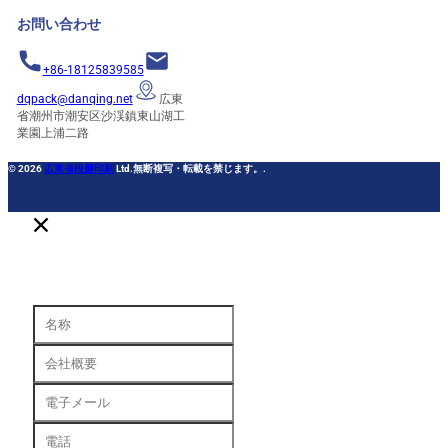
お問い合わせ
+86-18125839585
dqpack@danqing.net
広東
省潮州市潮安区沙渓鎮東山湖工
業園上浦二路
© 2026
広東省段慶印刷
Ltd.無断複写・転載を禁じます。.