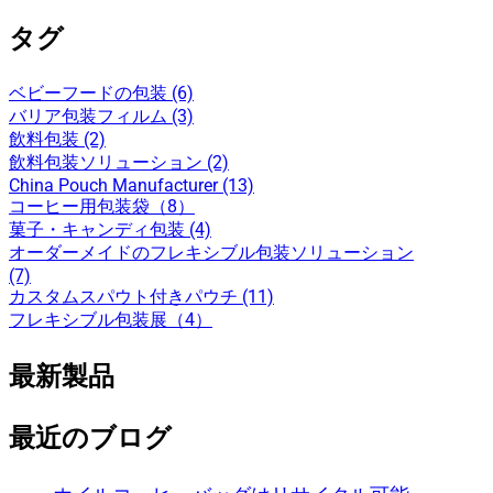
索
タグ
ベビーフードの包装 (6)
バリア包装フィルム (3)
飲料包装 (2)
飲料包装ソリューション (2)
China Pouch Manufacturer (13)
コーヒー用包装袋（8）
菓子・キャンディ包装 (4)
オーダーメイドのフレキシブル包装ソリューション
(7)
カスタムスパウト付きパウチ (11)
フレキシブル包装展（4）
最新製品
最近のブログ