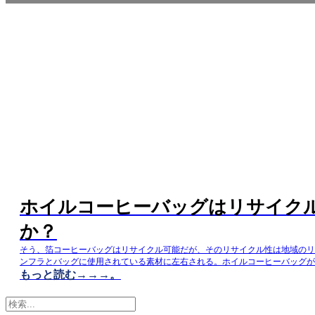
ホイルコーヒーバッグはリサイク
か？
そう、箔コーヒーバッグはリサイクル可能だが、そのリサイクル性は地域のリ
ンフラとバッグに使用されている素材に左右される。ホイルコーヒーバッグが
もっと読む→→→。
香りと風味を保護する優れた働きをすることは、誰もが知っている。この記事
ちDQ PACKは、ホイル...
検