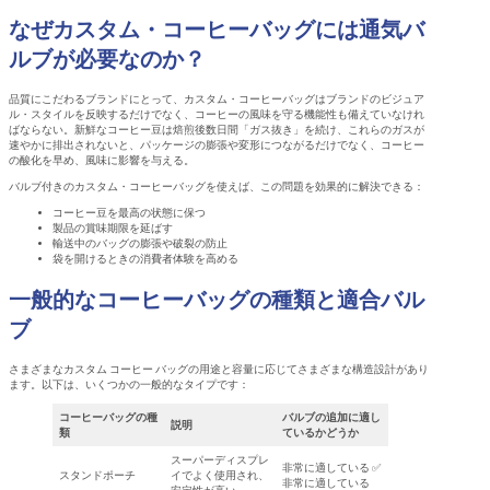
なぜカスタム・コーヒーバッグには通気バ
ルブが必要なのか？
品質にこだわるブランドにとって、カスタム・コーヒーバッグはブランドのビジュア
ル・スタイルを反映するだけでなく、コーヒーの風味を守る機能性も備えていなけれ
ばならない。新鮮なコーヒー豆は焙煎後数日間「ガス抜き」を続け、これらのガスが
速やかに排出されないと、パッケージの膨張や変形につながるだけでなく、コーヒー
の酸化を早め、風味に影響を与える。
バルブ付きのカスタム・コーヒーバッグを使えば、この問題を効果的に解決できる：
コーヒー豆を最高の状態に保つ
製品の賞味期限を延ばす
輸送中のバッグの膨張や破裂の防止
袋を開けるときの消費者体験を高める
一般的なコーヒーバッグの種類と適合バル
ブ
さまざまなカスタム コーヒー バッグの用途と容量に応じてさまざまな構造設計があり
ます。以下は、いくつかの一般的なタイプです：
コーヒーバッグの種
バルブの追加に適し
説明
類
ているかどうか
スーパーディスプレ
非常に適している ✅
スタンドポーチ
イでよく使用され、
非常に適している