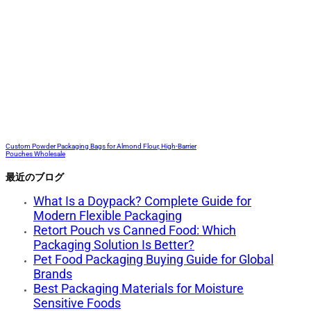
Custom Powder Packaging Bags for Almond Flour, High-Barrier
Pouches Wholesale
最近のブログ
What Is a Doypack? Complete Guide for
Modern Flexible Packaging
Retort Pouch vs Canned Food: Which
Packaging Solution Is Better?
Pet Food Packaging Buying Guide for Global
Brands
Best Packaging Materials for Moisture
Sensitive Foods