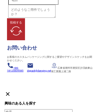
投稿する
お問い合わせ
お客様のカスタムパッケージングに関するご要望やデザインスケッチをお聞
かせください。
+86-
広東省潮州市潮安区沙渓鎮東山
18125839585
dqpack@danqing.net
湖工業園上浦二路
興味のある人を探す
検