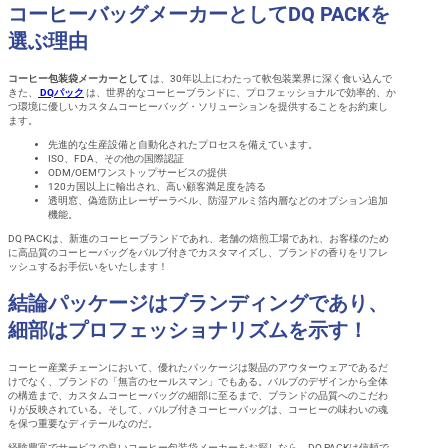
コーヒーバッグメーカーとしてDQ PACKを
選ぶ理由
コーヒー包装袋メーカーとして
は、30年以上にわたって軟包装業界に深く食い込んで
きた、
DQパック
は、世界的なコーヒーブランドに、プロフェッショナルで効率的、か
つ環境に優しいカスタムコーヒーバッグ・ソリューションを提供することをお約束し
ます。
先進的な生産設備と自動化されたプロセスを備えています。
ISO、FDA、その他の国際認証
ODM/OEMワンストップサービスの提供
120カ国以上に輸出され、高い顧客満足度を誇る
透明窓、偽造防止レーザーラベル、防湿アルミ箔内層などのオプション追加
機能。
DQ PACKは、新進のコーヒーブランドであれ、老舗の焙煎工場であれ、お客様のため
に高品質のコーヒーバッグをバルブ付きでカスタマイズし、ブランドの香りをリフレ
ッシュするお手伝いをいたします！
結論パッケージはブランディングであり、
細部はプロフェッショナリズムを示す！
コーヒー産業チェーンにおいて、優れたパッケージは製品のアウターウェアであるだ
けでなく、ブランドの「無言のセールスマン」でもある。バルブのデザインから全体
の構造まで、カスタムコーヒーバッグの細部に至るまで、ブランドの品質へのこだわ
りが反映されている。そして、バルブ付きコーヒーバッグは、コーヒーの味わいの魂
を保つ重要なディテールなのだ。
経験豊富でサービスの良いコーヒー包装袋メーカーをお探しなら、DQ PACKは信頼で