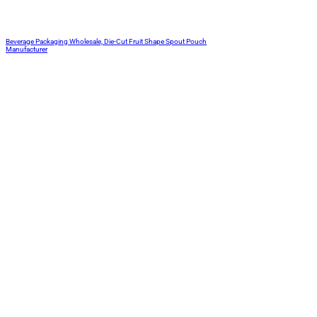
Beverage Packaging Wholesale, Die-Cut Fruit Shape Spout Pouch
Manufacturer