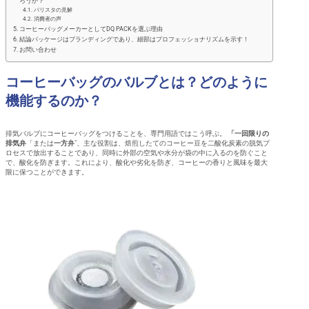
ろうか？
バリスタの見解
消費者の声
コーヒーバッグメーカーとしてDQ PACKを選ぶ理由
結論パッケージはブランディングであり、細部はプロフェッショナリズムを示す！
お問い合わせ
コーヒーバッグのバルブとは？どのように
機能するのか？
排気バルブにコーヒーバッグをつけることを、専門用語ではこう呼ぶ。
「一回限りの
排気弁
「または
一方弁
"、主な役割は、焙煎したてのコーヒー豆を二酸化炭素の脱気プ
ロセスで放出することであり、同時に外部の空気や水分が袋の中に入るのを防ぐこと
で、酸化を防ぎます。これにより、酸化や劣化を防ぎ、コーヒーの香りと風味を最大
限に保つことができます。