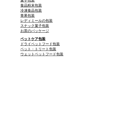
菓子包装
食品粉末包装
冷凍食品包装
青果包装
レディミールの包装
スナック菓子包装
お茶のパッケージ
ペットケア包装
ドライペットフード包装
ペット・トリート包装
ウェットペットフード包装