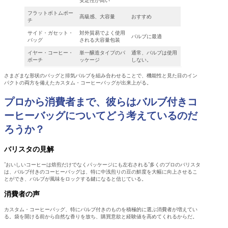
安定性が高い
フラットボトムポー
高級感、大容量
おすすめ
チ
サイド・ガセット・
対外貿易でよく使用
バルブに最適
バッグ
される大容量包装
イヤー・コーヒー・
単一醸造タイプのパ
通常、バルブは使用
ポーチ
ッケージ
しない。
さまざまな形状のバッグと排気バルブを組み合わせることで、機能性と見た目のイン
パクトの両方を備えたカスタム・コーヒーバッグが出来上がる。
プロから消費者まで、彼らはバルブ付きコ
ーヒーバッグについてどう考えているのだ
ろうか？
バリスタの見解
"おいしいコーヒーは焙煎だけでなくパッケージにも左右される"多くのプロのバリスタ
は、バルブ付きのコーヒーバッグは、特に中浅煎りの豆の鮮度を大幅に向上させるこ
とができ、バルブが風味をロックする鍵になると信じている。
消費者の声
カスタム・コーヒーバッグ、特にバルブ付きのものを積極的に選ぶ消費者が増えてい
る。袋を開ける前から自然な香りを放ち、購買意欲と経験値を高めてくれるからだ。