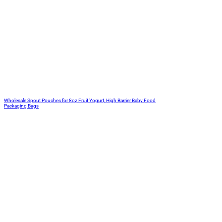
Wholesale Spout Pouches for 8oz Fruit Yogurt, High Barrier Baby Food
Packaging Bags