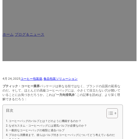
AR
コーヒーバッグにはなぜ通気孔がある
のか？主なデザイン
ホーム
/
ブログ＆ニュース
/
コーヒーバッグにはなぜ通気孔があるのか？主なデザ
イン
4月 24, 2025
コーヒー包装袋
,
食品包装ソリューション
ブティック・コーヒー業界
パッケージは単なる殻ではなく、ブランドの品質の延長な
のだ。そして、ほとんどの高級コーヒーバッグには、小さくて目立たない穴が開いて
いることにお気づきだろうか。これは"
一方向排気弁
".この記事を読めば、より深く理
解できるだろう：
目次
コーヒーバッグのバルブとは？どのように機能するのか？
なぜカスタム・コーヒーバッグには通気バルブが必要なのか？
一般的なコーヒーバッグの種類と適合バルブ
プロから消費者まで、彼らはバルブ付きコーヒーバッグについてどう考えているのだ