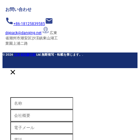
お問い合わせ
+86-18125839585
dqpack@danqing.net
広東
省潮州市潮安区沙渓鎮東山湖工
業園上浦二路
© 2026
広東省段慶印刷
Ltd.無断複写・転載を禁じます。.