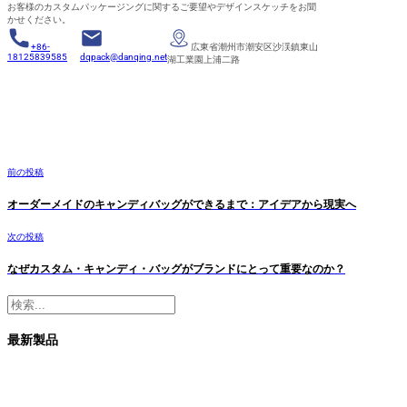
お客様のカスタムパッケージングに関するご要望やデザインスケッチをお聞
かせください。
+86-
広東省潮州市潮安区沙渓鎮東山
18125839585
dqpack@danqing.net
湖工業園上浦二路
前の投稿
オーダーメイドのキャンディバッグができるまで：アイデアから現実へ
次の投稿
なぜカスタム・キャンディ・バッグがブランドにとって重要なのか？
検
索
最新製品