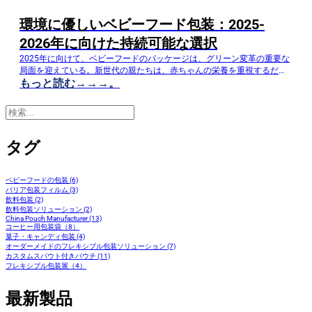
環境に優しいベビーフード包装：2025-
2026年に向けた持続可能な選択
2025年に向けて、ベビーフードのパッケージは、グリーン変革の重要な
局面を迎えている。新世代の親たちは、赤ちゃんの栄養を重視するだけ
もっと読む→→→。
でなく、包装が環境にやさしく、安全で便利かどうかをますます気にす
るようになっている。従来のコンポジット包装は、耐久性に優れている
ものの、リサイクルが困難であるため、2025年に向けては、環境負荷の
検
低い包装への転換が求められている。
索
タグ
ベビーフードの包装 (6)
バリア包装フィルム (3)
飲料包装 (2)
飲料包装ソリューション (2)
China Pouch Manufacturer (13)
コーヒー用包装袋（8）
菓子・キャンディ包装 (4)
オーダーメイドのフレキシブル包装ソリューション (7)
カスタムスパウト付きパウチ (11)
フレキシブル包装展（4）
最新製品