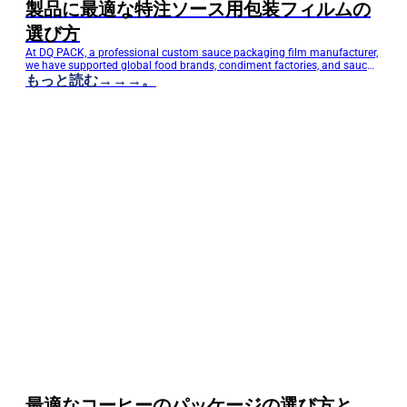
製品に最適な特注ソース用包装フィルムの
選び方
At DQ PACK, a professional custom sauce packaging film manufacturer,
we have supported global food brands, condiment factories, and sauce
sachet producers with high-performance flexible packaging solutions.
もっと読む→→→。
Choosing the right custom sauce packaging film is not only about
material selection—it directly affects product shelf life, filling efficiency,
transportation safety, and brand competitiveness. This guide is…
最適なコーヒーのパッケージの選び方と