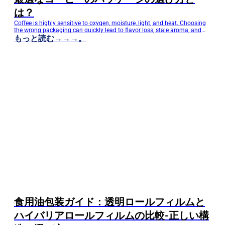
は？
Coffee is highly sensitive to oxygen, moisture, light, and heat. Choosing
the wrong packaging can quickly lead to flavor loss, stale aroma, and
dissatisfied customers. For coffee brands, roasters, and distributors,
もっと読む→→→。
packaging is not just a protective layer — it is also a powerful marketing
tool that directly influences shelf appeal and purchasing decisions.
Today’s…
食用油包装ガイド：透明ロールフィルムと
ハイバリアロールフィルムの比較-正しい構