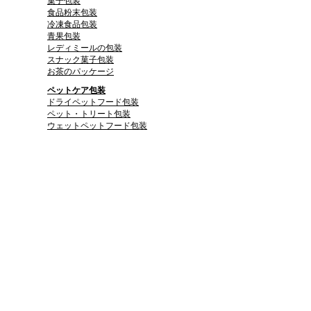
菓子包装
食品粉末包装
冷凍食品包装
青果包装
レディミールの包装
スナック菓子包装
お茶のパッケージ
ペットケア包装
ドライペットフード包装
ペット・トリート包装
ウェットペットフード包装