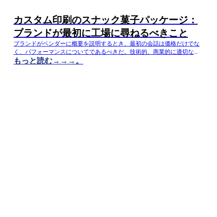
カスタム印刷のスナック菓子パッケージ：
ブランドが最初に工場に尋ねるべきこと
ブランドがベンダーに概要を説明するとき、最初の会話は価格だけでな
く、パフォーマンスについてであるべきだ。技術的、商業的に適切な質
もっと読む→→→。
問を前もってすることで、立ち上げのリスクを軽減し、スケジュールを
予測しやすくすることができる。本日は、カスタムフレキシブルパッケ
ージングメーカーであるDQ Packが、何をすべきかについての実践的な
ガイドを紹介したい。