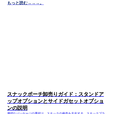
もっと読む→→→。
にとって、スナックパウチ包装のパートナーを選ぶことは、単に袋を調
達することではなく、酸化安定性と水分移行を管理することです。カス
タムフレキシブルパッケージングメーカーとして、DQ PACK...
スナックポーチ卸売りガイド：スタンドア
ップオプションとサイドガセットオプショ
ンの説明
適切なパッケージの選択は、スナックの発売を左右する。スナックブラ