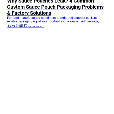
Why Sauce Pouches Leak? 4 Common
Custom Sauce Pouch Packaging Problems
& Factory Solutions
For food manufacturers, condiment brands, and contract packers,
reliable packaging is just as important as the sauce itself. Leakage,
delamination, poor sealing, and machine downtime can lead to product
もっと読む→→→。
waste, customer complaints, delayed deliveries, and increased
production costs. At DQ PACK, a professional custom sauce pouch
packaging manufacturer, we have over two decades of experience…