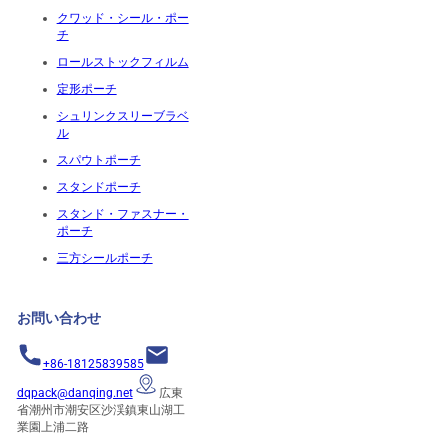
クワッド・シール・ポー
チ
ロールストックフィルム
定形ポーチ
シュリンクスリーブラベ
ル
スパウトポーチ
スタンドポーチ
スタンド・ファスナー・
ポーチ
三方シールポーチ
お問い合わせ
+86-18125839585
dqpack@danqing.net
広東
省潮州市潮安区沙渓鎮東山湖工
業園上浦二路