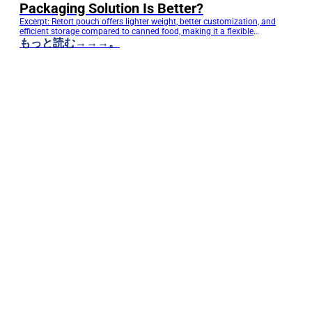
Packaging Solution Is Better?
Excerpt: Retort pouch offers lighter weight, better customization, and
efficient storage compared to canned food, making it a flexible
packaging choice for modern food brands. Retort Pouch vs Canned
もっと読む→→→。
Food: How Should Food Brands Choose the Most Suitable Packaging
Solution? For food manufacturers and brands, packaging choices not
only affect product appearance but also directly…