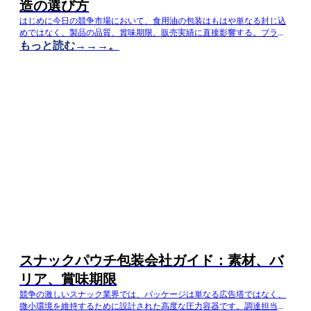
造の選び方
はじめに今日の競争市場において、食用油の包装はもはや単なる封じ込
めではなく、製品の品質、賞味期限、販売実績に直接影響する。ブラン
もっと読む→→→。
ドはしばしば難しい問題に直面する：パッケージは油の自然な外観を強
調すべきか、それとも鮮度を最大限に高めるべきか？透明フィルムは、
棚へのアピールを高め、...
スナックパウチ包装会社ガイド：素材、バ
リア、賞味期限
競争の激しいスナック業界では、パッケージは単なる広告塔ではなく、
微小環境を維持するために設計された高度な圧力容器です。調達担当者