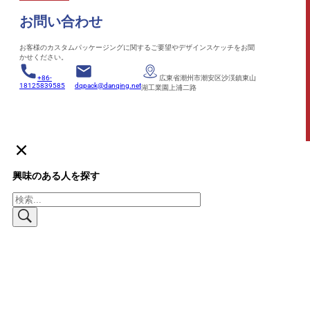
お問い合わせ
お客様のカスタムパッケージングに関するご要望やデザインスケッチをお聞
かせください。
+86-
広東省潮州市潮安区沙渓鎮東山
18125839585
dqpack@danqing.net
湖工業園上浦二路
興味のある人を探す
検
索