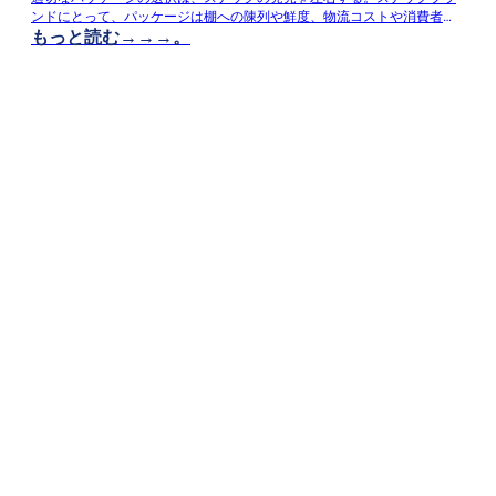
ンドにとって、パッケージは棚への陳列や鮮度、物流コストや消費者の
もっと読む→→→。
利便性など、あらゆることに影響します。このガイドでは、カスタムフ
レキシブルパッケージングメーカーであるDQ PACK社が、調達チームと
製品チームに向けて、2つの主要なフォーマット（スタンドアップパウ
チとサイドガセットパウチ）のトレードオフについて説明します。