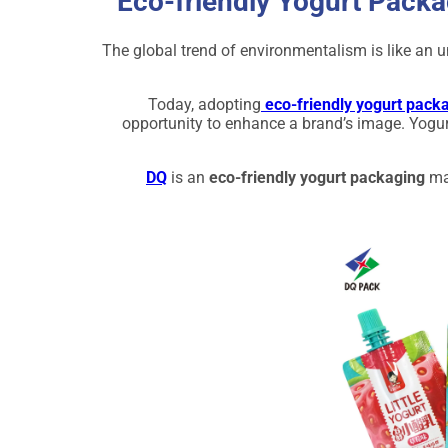
Eco-friendly Yogurt Packa
The global trend of environmentalism is like an u
Today, adopting
eco-friendly yogurt pack
opportunity to enhance a brand’s image. Yogu
is an
eco-friendly yogurt packaging
man