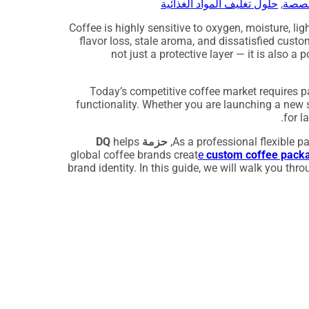
مخصصة
,
حلول تغليف المواد الغذائية
Coffee is highly sensitive to oxygen, moisture, l
flavor loss, stale aroma, and dissatisfied custo
not just a protective layer — it is also a
Today’s competitive coffee market requires p
functionality. Whether you are launching a new 
for l
As a professional flexible 
حزمة DQ
helps
global coffee brands creat
e
custom coffee packa
brand identity. In this guide, we will walk you th