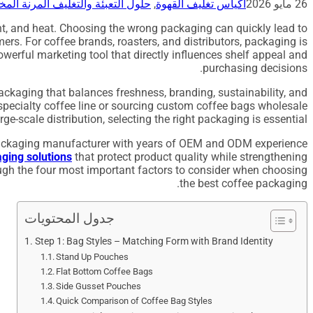
26 مايو 2026
أكياس تغليف القهوة
,
حلول التعبئة والتغليف المرنة ال
ight, and heat. Choosing the wrong packaging can quickly lead to
mers. For coffee brands, roasters, and distributors, packaging is
 powerful marketing tool that directly influences shelf appeal and
purchasing decisions.
ackaging that balances freshness, branding, sustainability, and
specialty coffee line or sourcing custom coffee bags wholesale
arge-scale distribution, selecting the right packaging is essential.
packaging manufacturer with years of OEM and ODM experience,
ging solutions
that protect product quality while strengthening
rough the four most important factors to consider when choosing
the best coffee packaging.
جدول المحتويات
Step 1: Bag Styles – Matching Form with Brand Identity
Stand Up Pouches
Flat Bottom Coffee Bags
Side Gusset Pouches
Quick Comparison of Coffee Bag Styles