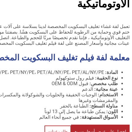
الأوتوماتيكية
تعمل لفة غشاء تغليف البسكويت المخصصة لدينا بسلاسة على آلات ع
ختم قوي وحماية من الرطوبة للحفاظ على البسكويت هشًا. بصفتنا موردًا
التغليف الأوتوماتيكية ، فإننا نقدم تخصيصًا مرنًا للحجم والطباعة. اتص
عينات مجانية وأسعار المصنع على لفة فيلم تغليف البسكويت المخص
معلمة
لفة فيلم تغليف البسكويت الم
المادة:
PET/PE، PET/NY/PE، PET/AL/NY/PE، PET/AL/NY/PE، إلخ
نوع الحقيبة:
فيلم رول ستوكهولم
طلب مخصص:
قبول OEM & ODM
عينة مجانية:
الدعم
الاستخدام:
الوجبات الخفيفة والحلويات والشوكولاتة والمكسرا
والمقرمشات وغيرها
مناولة السطح:
الطباعة بالحفر
اللون:
يمكن طباعة ما يصل إلى 13 لوناً
الأسواق المستهدفة:
في جميع أنحاء العالم
احصل على عرض أسعار سريع
طلب عينات