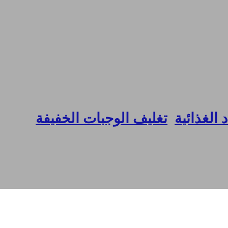
 الغذائية
,
تغليف الوجبات الخفيفة
مادة ختم حراري من الدرجة الغذائية لآلة التغليف الأوتوماتيكية