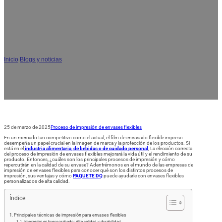
Impresión de envases flexibles: Guía
completa de técnicas de impresión y
personalización
Inicio
/
Blogs y noticias
/
Impresión de envases flexibles: Guía completa de
técnicas de impresión y personalización
25 de marzo de 2025
Proceso de impresión de envases flexibles
En un mercado tan competitivo como el actual, el film de envasado flexible impreso
desempeña un papel crucial en la imagen de marca y la protección de los productos. Si
está en el
industria alimentaria, de bebidas o de cuidado personal
, La elección correcta
del proceso de impresión de envases flexibles mejorará la vida útil y el rendimiento de su
producto. Entonces, ¿cuáles son los principales procesos de impresión y cómo
repercutirán en la calidad de su envase? Adentrémonos en el mundo de las empresas de
impresión de envases flexibles para conocer qué son los distintos procesos de
impresión, sus ventajas y cómo
PAQUETE DQ
puede ayudarle con envases flexibles
personalizados de alta calidad.
Índice
Principales técnicas de impresión para envases flexibles
Impresión en huecograbado: Alta calidad y durabilidad