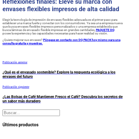
Reflexiones finales: Eleve su marca con
envases flexibles impresos de alta calidad
Elegir la tecnología de impresión de envases flexibles adecuada es el primer paso para
establecer una marca fuerte y conectar con los consumidores. Ya sea una empresa nueva
que busca envases flexibles impresos personalizados o una empresa establecida que
busca láminas de envasado flexible impresas en grandes cantidades,
PAQUETE DQ
posee la experiencia y las capacidades necesarias para hacer realidad su visión.
¿Quiere mejorar sus envases?
Póngase en contacto con DQ PACK hoy mismo para una
consulta gratuita y muestras.
Publicación anterior
¿Qué es el envasado sostenible? Explore la respuesta ecológica a los
envases del futuro
Publicación siguiente
¿Las Bolsas de Café Mantienen Fresco el Café? Descubra los secretos de
un sabor más duradero
Buscar
Últimos productos