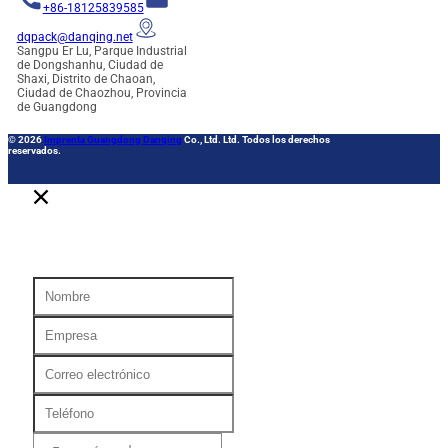
+86-18125839585
dqpack@danqing.net
Sangpu Er Lu, Parque Industrial
de Dongshanhu, Ciudad de
Shaxi, Distrito de Chaoan,
Ciudad de Chaozhou, Provincia
de Guangdong
© 2026
Imprenta Guangdong Danqing
Co., Ltd. Ltd. Todos los derechos
reservados.