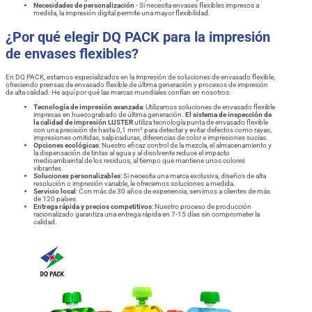
Necesidades de personalización
- Si necesita envases flexibles impresos a
medida, la impresión digital permite una mayor flexibilidad.
¿Por qué elegir DQ PACK para la impresión
de envases flexibles?
En DQ PACK, estamos especializados en la impresión de soluciones de envasado flexible,
ofreciendo prensas de envasado flexible de última generación y procesos de impresión
de alta calidad. He aquí por qué las marcas mundiales confían en nosotros:
Tecnología de impresión avanzada
: Utilizamos soluciones de envasado flexible
impresas en huecograbado de última generación.
El sistema de inspección de
la calidad de impresión LUSTER
utiliza tecnología punta de envasado flexible
con una precisión de hasta 0,1 mm² para detectar y evitar defectos como rayas,
impresiones omitidas, salpicaduras, diferencias de color e impresiones sucias.
Opciones ecológicas
: Nuestro eficaz control de la mezcla, el almacenamiento y
la dispensación de tintas al agua y al disolvente reduce el impacto
medioambiental de los residuos, al tiempo que mantiene unos colores
vibrantes.
Soluciones personalizables
: Si necesita una marca exclusiva, diseños de alta
resolución o impresión variable, le ofrecemos soluciones a medida.
Servicio local
: Con más de 30 años de experiencia, servimos a clientes de más
de 120 países.
Entrega rápida y precios competitivos
: Nuestro proceso de producción
racionalizado garantiza una entrega rápida en 7-15 días sin comprometer la
calidad.