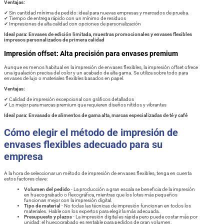
Ventajas:
✔ Sin cantidad mínima de pedido: ideal para nuevas empresas y mercados de prueba.
✔ Tiempo de entrega rápido con un mínimo de residuos
✔ Impresiones de alta calidad con opciones de personalización
Ideal para: Envases de edición limitada, muestras promocionales y envases flexibles
impresos personalizados de primera calidad
Impresión offset: Alta precisión para envases premium
Aunque es menos habitual en la impresión de envases flexibles, la impresión offset ofrece
una igualación precisa del color y un acabado de alta gama. Se utiliza sobre todo para
envases de lujo o materiales flexibles basados en papel.
Ventajas:
✔ Calidad de impresión excepcional con gráficos detallados
✔ Lo mejor para marcas premium que requieren diseños nítidos y vibrantes
Ideal para: Envasado de alimentos de gama alta, marcas especializadas de té y café
Cómo elegir el método de impresión de
envases flexibles adecuado para su
empresa
A la hora de seleccionar un método de impresión de envases flexibles, tenga en cuenta
estos factores clave:
Volumen del pedido
- La producción a gran escala se beneficia de la impresión
en huecograbado o flexográfica, mientras que los lotes más pequeños
funcionan mejor con la impresión digital.
Tipo de material
- No todas las técnicas de impresión funcionan en todos los
materiales. Hable con los expertos para elegir la más adecuada.
Presupuesto y plazos
- La impresión digital es rápida pero puede costar más por
unidad; el huecograbado es rentable para pedidos de gran volumen.