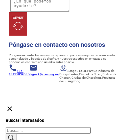
Enviar
Póngase en contacto con nosotros
Póngase en contacto con nosotros para compartir sus requisitos de envasado
personalizado y bocetos de diseño, y nuestros expertos en envasado se
pondrán en contacto con usted lo antes posible.
+86-
Sangpu Er Lu, Parque Industrial de
18125839585
dqpack@danqing.net
Dongshanhu, Ciudad de Shaxi, Distrito de
Chaoan, Ciudad de Chaozhou, Provincia
de Guangdong
Buscar interesados
Buscar