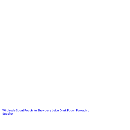
Wholesale Spout Pouch for Strawberry Juice, Drink Pouch Packaging
Supplier