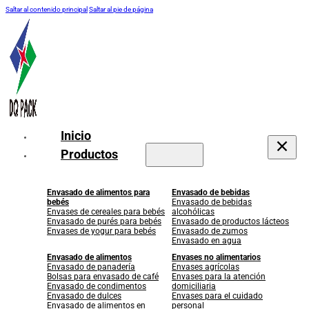
Saltar al contenido principal
Saltar al pie de página
Inicio
Productos
Envasado de alimentos para
Envasado de bebidas
bebés
Envasado de bebidas
Envases de cereales para bebés
alcohólicas
Envasado de purés para bebés
Envasado de productos lácteos
Envases de yogur para bebés
Envasado de zumos
Envasado en agua
Envasado de alimentos
Envases no alimentarios
Envasado de panadería
Envases agrícolas
Bolsas para envasado de café
Envases para la atención
Envasado de condimentos
domiciliaria
Envasado de dulces
Envases para el cuidado
Envasado de alimentos en
personal