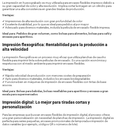
La impresión en huecograbado es muy utilizada para envases flexibles impresos debido a
su gran capacidad de color y alta resolución. Implica cortar la imagen en un cilindro para
garantizar una alta consistencia en grandes tiradas de producción.
Ventajas:
✔ Impresiones de alta resolución con gran profundidad de color
✔ Excelente durabilidad, por lo que es ideal para pedidos al por mayor
✔ Adecuado para diversos materiales, incluida la película de envasado flexible impresa.
Ideal para: Pedidos de gran volumen, como bolsas para alimentos, bolsas para café y
envases para aperitivos.
Impresión flexográfica: Rentabilidad para la producción a
alta velocidad
La impresión flexográfica es un proceso muy eficaz que utiliza planchas de caucho
flexible para imprimir tinta sobre películas de envasado. Es una opción económica y
respetuosa con el medio ambiente para imprimir envases flexibles.
Ventajas:
✔ Rápida velocidad de producción con menores costes de preparación
✔ Apto para diversos materiales, incluidos los envases biodegradables
✔ Funciona bien en máquinas de impresión de envases flexibles con tintas de base
acuosa.
Ideal para: Bolsas para bebidas, bolsas resellables para aperitivos y envases a gran
escala para supermercados
Impresión digital: Lo mejor para tiradas cortas y
personalización
Para las empresas que buscan envases flexibles de impresión digital, el proceso ofrece
una gran personalización sin necesidad de planchas de impresión. La impresión digital es
perfecta para series pequeñas, envases promocionales de temporada e impresión de
datos variables (por ejemplo, códigos QR o números de lote).