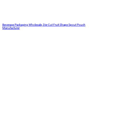
Beverage Packaging Wholesale, Die-Cut Fruit Shape Spout Pouch
Manufacturer