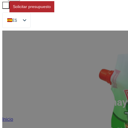
Solicitar presupuesto
ES
EN
FR
DE
RU
AR
JA
Fabricante al por may
Inicio
/
Bolsa exprimible