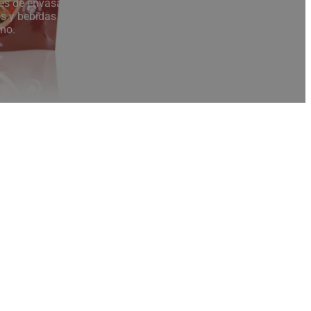
les de envasado extruido
 y bebidas y se utilizan
mo.