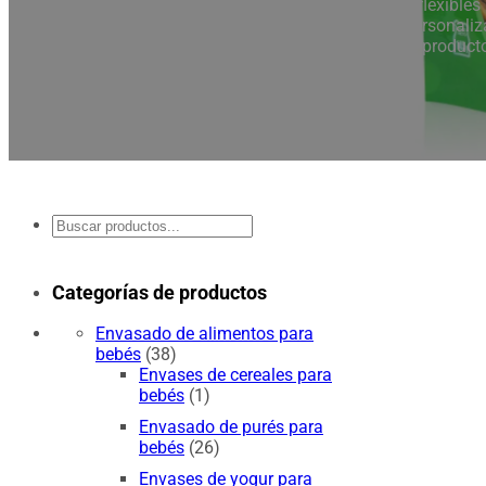
Como fabricante profesional al por mayor de bolsas flexible
para diversos productos. Nuestras bolsas flexibles personali
ampliamente en el envasado de producto
Buscar
en
Categorías de productos
Envasado de alimentos para
bebés
(38)
Envases de cereales para
bebés
(1)
Envasado de purés para
bebés
(26)
Envases de yogur para