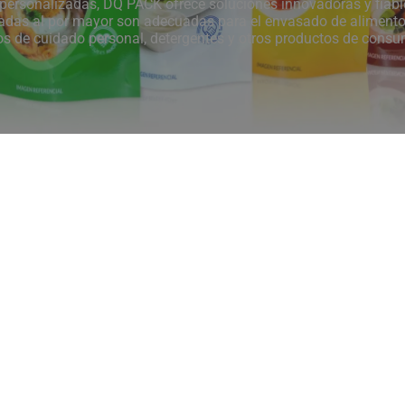
s personalizadas, DQ PACK ofrece soluciones innovadoras y fiab
zadas al por mayor son adecuadas para el envasado de alimentos
s de cuidado personal, detergentes y otros productos de consu