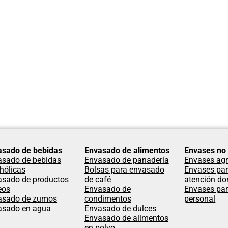
asado de bebidas
Envasado de alimentos
Envases no 
asado de bebidas
Envasado de panadería
Envases agr
hólicas
Bolsas para envasado
Envases par
asado de productos
de café
atención dom
eos
Envasado de
Envases par
asado de zumos
condimentos
personal
asado en agua
Envasado de dulces
Envasado de alimentos
en polvo