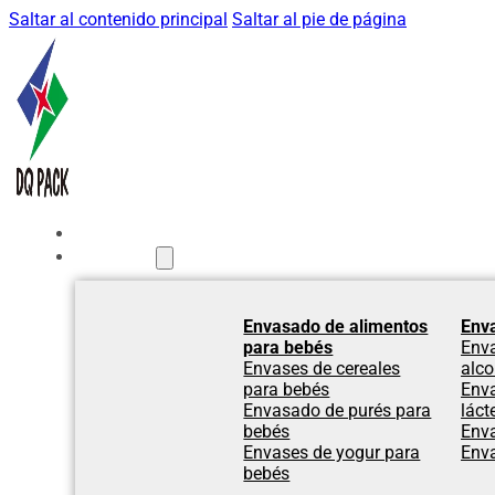
Saltar al contenido principal
Saltar al pie de página
Inicio
Productos
Envasado de alimentos
Env
para bebés
Env
Envases de cereales
alco
para bebés
Env
Envasado de purés para
láct
bebés
Env
Envases de yogur para
Env
bebés