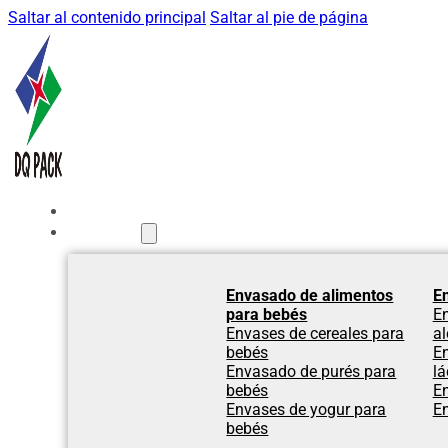
Saltar al contenido principal
Saltar al pie de página
Inicio
Productos
Envasado de alimentos
E
para bebés
E
Envases de cereales para
al
bebés
E
Envasado de purés para
lá
bebés
E
Envases de yogur para
E
bebés