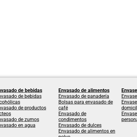
nvasado de bebidas
Envasado de alimentos
Envase
nvasado de bebidas
Envasado de panadería
Envase
cohólicas
Bolsas para envasado de
Envase
nvasado de productos
café
domicil
cteos
Envasado de
Envase
nvasado de zumos
condimentos
person
nvasado en agua
Envasado de dulces
Envasado de alimentos en
polvo