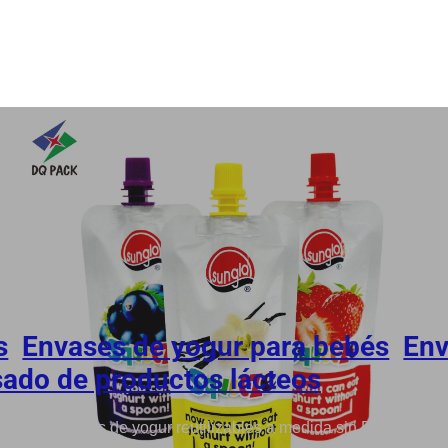
s
,
Envases de yogur para bebés
,
Env
ado de productos lácteos
ante de bolsitas de yogur reutilizables a medida sin BPA