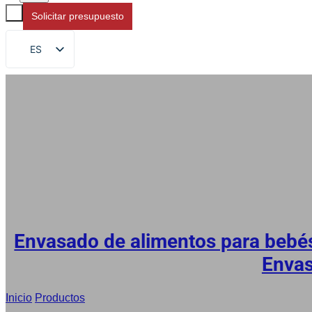
Solicitar presupuesto
ES
EN
FR
DE
RU
AR
JA
Envasado de alimentos para bebé
Envas
Inicio
/
Productos
/
Fábrica de bolsitas de yogur a granel, Fabric