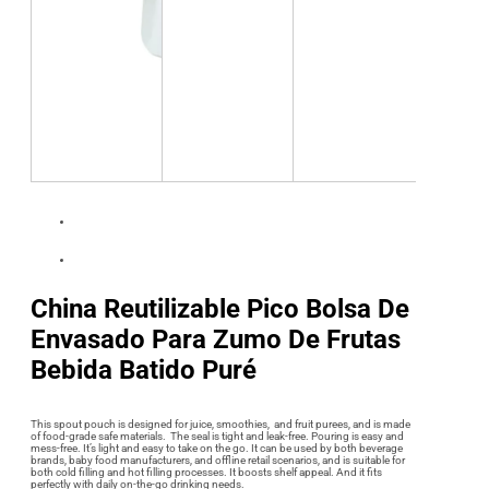
China Reutilizable Pico Bolsa De
Envasado Para Zumo De Frutas
Bebida Batido Puré
This spout pouch is designed for juice, smoothies, and fruit purees, and is made
of food-grade safe materials. The seal is tight and leak-free. Pouring is easy and
mess-free. It’s light and easy to take on the go. It can be used by both beverage
brands, baby food manufacturers, and offline retail scenarios, and is suitable for
both cold filling and hot filling processes. It boosts shelf appeal. And it fits
perfectly with daily on-the-go drinking needs.