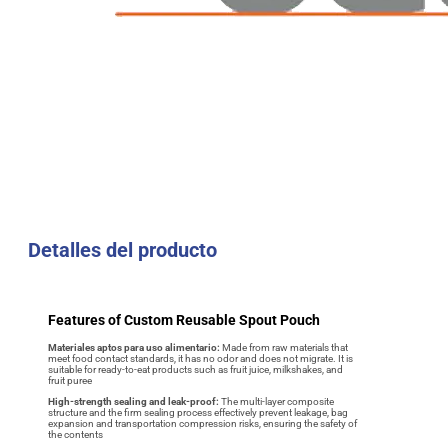
Detalles del producto
Features of Custom Reusable Spout Pouch
Materiales aptos para uso alimentario:
Made from raw materials that
meet food contact standards, it has no odor and does not migrate. It is
suitable for ready-to-eat products such as fruit juice, milkshakes, and
fruit puree
High-strength sealing and leak-proof
:
The multi-layer composite
structure and the firm sealing process effectively prevent leakage, bag
expansion and transportation compression risks, ensuring the safety of
the contents