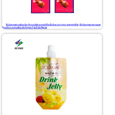
Bolsa para salsa de chocolate a medida Bolsa con pico exprimible | Bolsa para envasar
líquidos a prueba de fugas Fácil de llenar