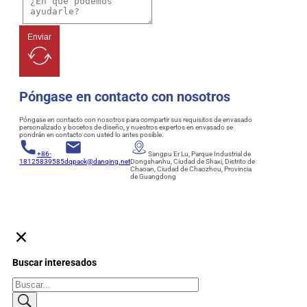
Enviar
Póngase en contacto con nosotros
Póngase en contacto con nosotros para compartir sus requisitos de envasado
personalizado y bocetos de diseño, y nuestros expertos en envasado se
pondrán en contacto con usted lo antes posible.
+86-
Sangpu Er Lu, Parque Industrial de
18125839585
dqpack@danqing.net
Dongshanhu, Ciudad de Shaxi, Distrito de
Chaoan, Ciudad de Chaozhou, Provincia
de Guangdong
Buscar interesados
Buscar