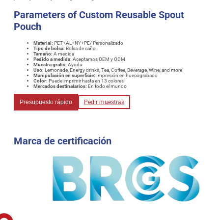
Parameters of Custom Reusable Spout
Pouch
Material:
PET+AL+NY+PE/ Personalizado
Tipo de bolsa:
Bolsa de caño
Tamaño:
A medida
Pedido a medida:
Aceptamos OEM y ODM
Muestra gratis:
Ayuda
Uso:
Lemonade, Energy drinks, Tea, Coffee, Beverage, Wine, and more
Manipulación en superficie:
Impresión en huecograbado
Color:
Puede imprimir hasta en 13 colores
Mercados destinatarios:
En todo el mundo
Presupuesto rápido
Pedir muestras
Marca de certificación