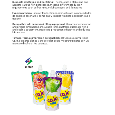
Supports cold filling and hot filling:
The structure is stable and can
adapt to various filling processes, meeting different production
requirements such as fruit juice, milk beverages, and fruit puree
Función práctica:
Ligero y fácil de transportar, satisface las necesidades
de diversos escenarios, como salir y trabajar, y mejora la experiencia del
usuario.
Compatible with automated filling equipment:
Uniform specifications
and precise dimensions are suitable for mainstream automatic filling
and sealing equipment, improving production efficiency and reducing
labor costs
Tamaño, forma e impresión personalizables
:
Gracias a la impresión
OEM, de marca blanca y a todo color, podrá mostrar su marca con un
atractivo diseño en los estantes.