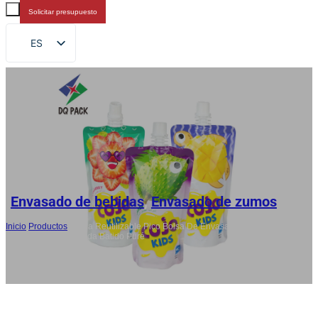
Solicitar presupuesto
ES
EN
FR
DE
RU
AR
JA
Envasado de bebidas
,
Envasado de zumos
Inicio
/
Productos
/
China Reutilizable Pico Bolsa De Envasado Para
Zumo De Frutas Bebida Batido Puré