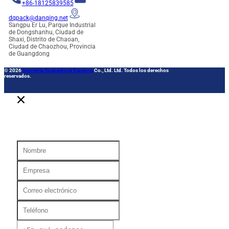
+86-18125839585
dqpack@danqing.net
Sangpu Er Lu, Parque Industrial
de Dongshanhu, Ciudad de
Shaxi, Distrito de Chaoan,
Ciudad de Chaozhou, Provincia
de Guangdong
© 2026
Imprenta Guangdong Danqing
Co., Ltd. Ltd. Todos los derechos
reservados.