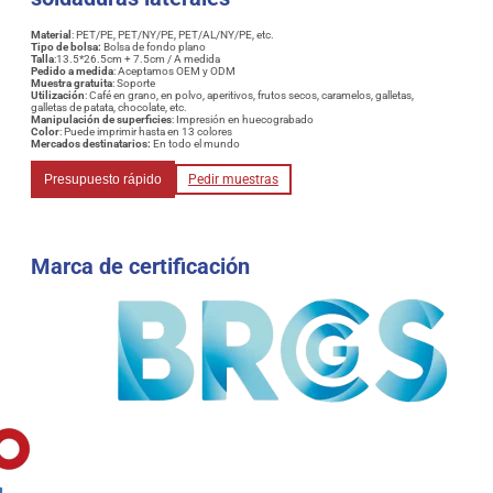
Material
: PET/PE, PET/NY/PE, PET/AL/NY/PE, etc.
Tipo de bolsa:
Bolsa de fondo plano
Talla
:13.5*26.5cm + 7.5cm / A medida
Pedido a medida
: Aceptamos OEM y ODM
Muestra gratuita
: Soporte
Utilización
: Café en grano, en polvo, aperitivos, frutos secos, caramelos, galletas,
galletas de patata, chocolate, etc.
Manipulación de superficies
: Impresión en huecograbado
Color
: Puede imprimir hasta en 13 colores
Mercados destinatarios:
En todo el mundo
Presupuesto rápido
Pedir muestras
Marca de certificación