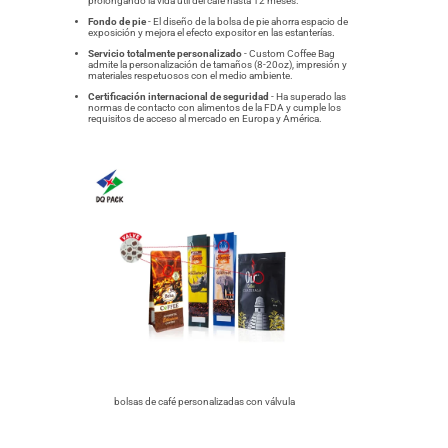
prolongando la vida útil del café hasta 12 meses.
Fondo de pie
- El diseño de la bolsa de pie ahorra espacio de
exposición y mejora el efecto expositor en las estanterías.
Servicio totalmente personalizado
- Custom Coffee Bag
admite la personalización de tamaños (8-20oz), impresión y
materiales respetuosos con el medio ambiente.
Certificación internacional de seguridad
- Ha superado las
normas de contacto con alimentos de la FDA y cumple los
requisitos de acceso al mercado en Europa y América.
bolsas de café personalizadas con válvula