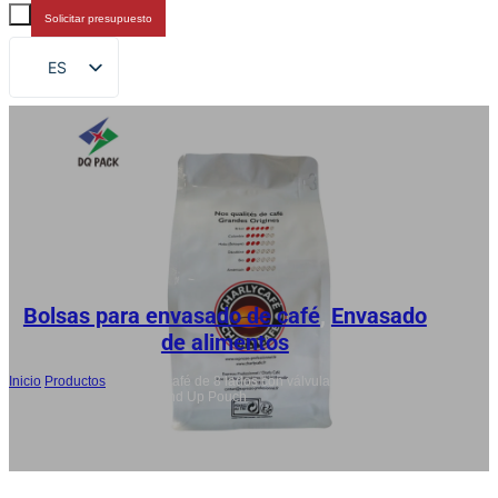
Solicitar presupuesto
ES
EN
FR
DE
RU
AR
JA
Bolsas para envasado de café
,
Envasado
de alimentos
Inicio
/
Productos
/
Bolsa de café de 8 lados con válvula de
desgasificación , 500g Stand Up Pouch