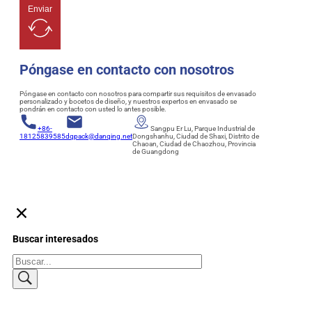
Enviar
Póngase en contacto con nosotros
Póngase en contacto con nosotros para compartir sus requisitos de envasado
personalizado y bocetos de diseño, y nuestros expertos en envasado se
pondrán en contacto con usted lo antes posible.
+86-
Sangpu Er Lu, Parque Industrial de
18125839585
dqpack@danqing.net
Dongshanhu, Ciudad de Shaxi, Distrito de
Chaoan, Ciudad de Chaozhou, Provincia
de Guangdong
Buscar interesados
Buscar