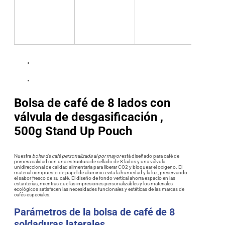
Bolsa de café de 8 lados con
válvula de desgasificación ,
500g Stand Up Pouch
Nuestra
bolsa de café personalizada al por mayor
está diseñado para café de
primera calidad con una estructura de sellado de 8 lados y una válvula
unidireccional de calidad alimentaria para liberar CO2 y bloquear el oxígeno. El
material compuesto de papel de aluminio evita la humedad y la luz, preservando
el sabor fresco de su café. El diseño de fondo vertical ahorra espacio en las
estanterías, mientras que las impresiones personalizables y los materiales
ecológicos satisfacen las necesidades funcionales y estéticas de las marcas de
cafés especiales.
Parámetros de la bolsa de café de 8
soldaduras laterales