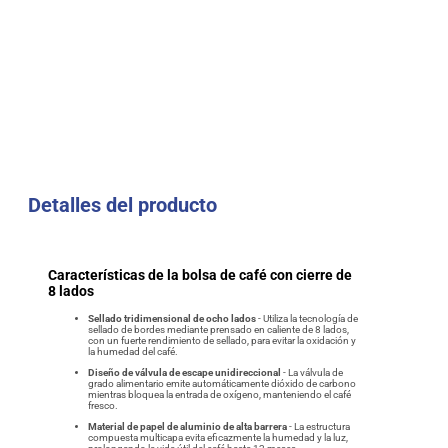
Detalles del producto
Características de la bolsa de café con cierre de
8 lados
Sellado tridimensional de ocho lados
- Utiliza la tecnología de
sellado de bordes mediante prensado en caliente de 8 lados,
con un fuerte rendimiento de sellado, para evitar la oxidación y
la humedad del café.
Diseño de válvula de escape unidireccional
- La válvula de
grado alimentario emite automáticamente dióxido de carbono
mientras bloquea la entrada de oxígeno, manteniendo el café
fresco.
Material de papel de aluminio de alta barrera
- La estructura
compuesta multicapa evita eficazmente la humedad y la luz,