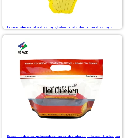
Envasado de caramelos al por mayor, Bolsas de palomitas de maíz al por mayor
Bolsas a medida para pollo asado con orificio de ventilación, bolsas reutilizables para