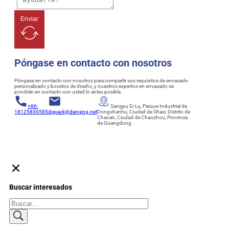
Enviar
Póngase en contacto con nosotros
Póngase en contacto con nosotros para compartir sus requisitos de envasado
personalizado y bocetos de diseño, y nuestros expertos en envasado se
pondrán en contacto con usted lo antes posible.
+86-
Sangpu Er Lu, Parque Industrial de
18125839585
dqpack@danqing.net
Dongshanhu, Ciudad de Shaxi, Distrito de
Chaoan, Ciudad de Chaozhou, Provincia
de Guangdong
Buscar interesados
Buscar