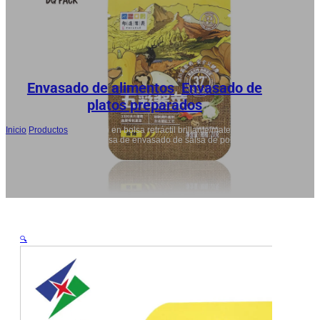
RU
AR
JA
Envasado de alimentos
,
Envasado de
platos preparados
Inicio
/
Productos
/
Envasado en bolsa retráctil brillante/mate/UV
personalizado para empresa de envasado de salsa de pollo y ternera
precocinada
🔍