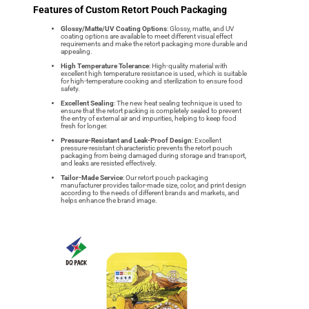
Features of Custom Retort Pouch Packaging
Glossy/Matte/UV Coating Options
: Glossy, matte, and UV
coating options are available to meet different visual effect
requirements and make the retort packaging more durable and
appealing.
High Temperature Tolerance
: High-quality material with
excellent high temperature resistance is used, which is suitable
for high-temperature cooking and sterilization to ensure food
safety.
Excellent Sealing
: The new heat sealing technique is used to
ensure that the retort packing is completely sealed to prevent
the entry of external air and impurities, helping to keep food
fresh for longer.
Pressure-Resistant and Leak-Proof Design
: Excellent
pressure-resistant characteristic prevents the retort pouch
packaging from being damaged during storage and transport,
and leaks are resisted effectively.
Tailor-Made Service
: Our retort pouch packaging
manufacturer provides tailor-made size, color, and print design
according to the needs of different brands and markets, and
helps enhance the brand image.