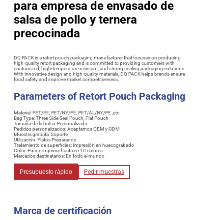
para empresa de envasado de
salsa de pollo y ternera
precocinada
DQ PACK is a retort pouch packaging manufacturer that focuses on producing
high-quality retort packaging and is committed to providing customers with
customized, high-temperature resistant, and strong sealing packaging solutions.
With innovative design and high-quality materials, DQ PACK helps brands ensure
food safety and improve market competitiveness.
Parameters of Retort Pouch Packaging
Material: PET/PE, PET/NY/PE, PET/AL/NY/PE ,etc
Bag Type: Three Side Seal Pouch, Flat Pouch
Tamaño de la bolsa: Personalizado
Pedidos personalizados: Aceptamos OEM y ODM
Muestra gratuita: Soporte
Utilización: Platos Preparados
Tratamiento de superficies: Impresión en huecograbado
Color: Puede imprimir hasta en 10 colores
Mercados destinatarios: En todo el mundo
Presupuesto rápido
Pedir muestras
Marca de certificación