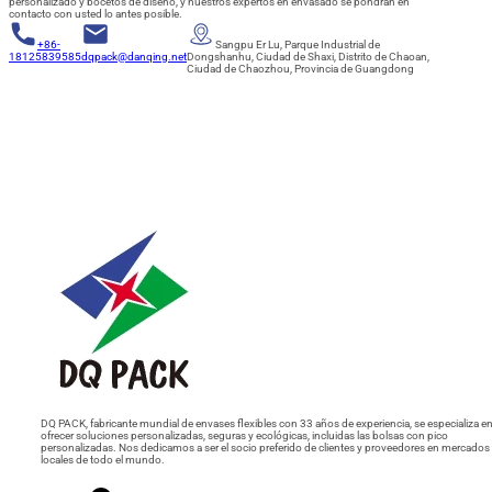
personalizado y bocetos de diseño, y nuestros expertos en envasado se pondrán en
contacto con usted lo antes posible.
+86-
Sangpu Er Lu, Parque Industrial de
18125839585
dqpack@danqing.net
Dongshanhu, Ciudad de Shaxi, Distrito de Chaoan,
Ciudad de Chaozhou, Provincia de Guangdong
DQ PACK, fabricante mundial de envases flexibles con 33 años de experiencia, se especializa e
ofrecer soluciones personalizadas, seguras y ecológicas, incluidas las bolsas con pico
personalizadas. Nos dedicamos a ser el socio preferido de clientes y proveedores en mercados
locales de todo el mundo.