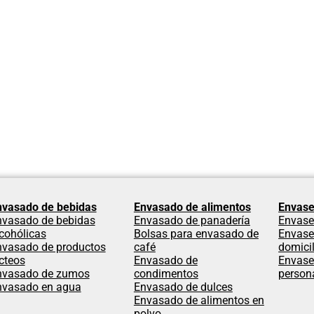
nvasado de bebidas
Envasado de alimentos
Envase
nvasado de bebidas
Envasado de panadería
Envase
cohólicas
Bolsas para envasado de
Envase
nvasado de productos
café
domicil
cteos
Envasado de
Envase
nvasado de zumos
condimentos
person
nvasado en agua
Envasado de dulces
Envasado de alimentos en
polvo