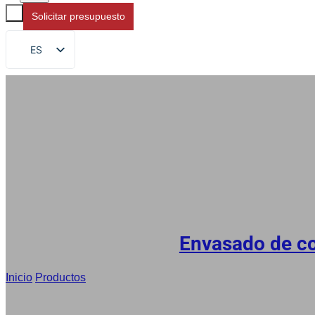
Solicitar presupuesto
ES
EN
FR
DE
RU
AR
JA
Envasado de c
Inicio
/
Productos
/
Envasado de especias al por mayor, bolsa fl