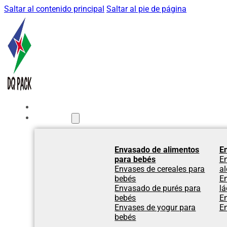
Saltar al contenido principal
Saltar al pie de página
Inicio
Productos
Envasado de alimentos
E
para bebés
E
Envases de cereales para
al
bebés
E
Envasado de purés para
lá
bebés
E
Envases de yogur para
E
bebés