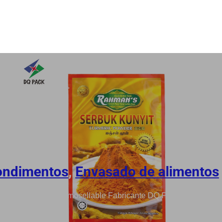
ondimentos
,
Envasado de alimentos
exible de plástico termosellable Fabricante DQ PACK