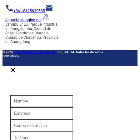
+86-18125839585
dqpack@danqing.net
Sangpu Er Lu, Parque Industrial
de Dongshanhu, Ciudad de
Shaxi, Distrito de Chaoan,
Ciudad de Chaozhou, Provincia
de Guangdong
© 2026
Imprenta Guangdong Danqing
Co., Ltd. Ltd. Todos los derechos
reservados.