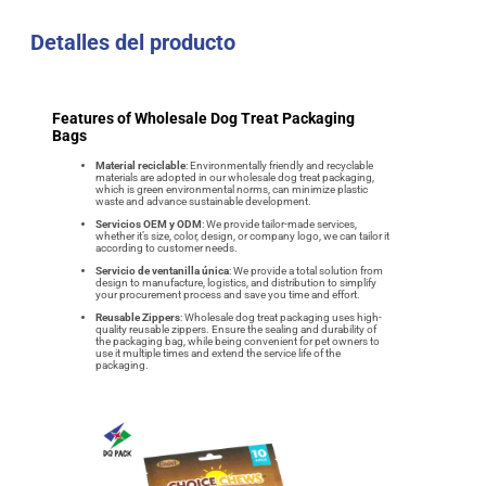
Detalles del producto
Features of Wholesale Dog Treat Packaging
Bags
Material reciclable
: Environmentally friendly and recyclable
materials are adopted in our wholesale dog treat packaging,
which is green environmental norms, can minimize plastic
waste and advance sustainable development.
Servicios OEM y ODM
: We provide tailor-made services,
whether it’s size, color, design, or company logo, we can tailor it
according to customer needs.
Servicio de ventanilla única
: We provide a total solution from
design to manufacture, logistics, and distribution to simplify
your procurement process and save you time and effort.
Reusable Zippers
: Wholesale dog treat packaging uses high-
quality reusable zippers. Ensure the sealing and durability of
the packaging bag, while being convenient for pet owners to
use it multiple times and extend the service life of the
packaging.