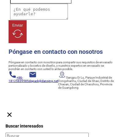
Enviar
Póngase en contacto con nosotros
Póngase en contacto con nosotros para compartir sus requisitos de envasado
personalizado y bocetos de diseño, y nuestros expertos en envasado se
pondrán en contacto con usted lo antes posible.
+86-
Sangpu Er Lu, Parque Industrial de
18125839585
dqpack@danqing.net
Dongshanhu, Ciudad de Shaxi, Distrito de
Chaoan, Ciudad de Chaozhou, Provincia
de Guangdong
Buscar interesados
Buscar