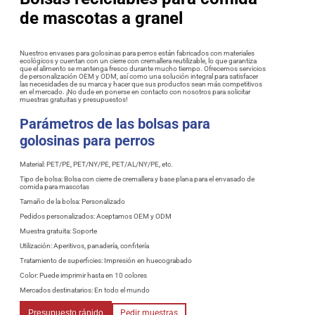
de mascotas a granel
Nuestros envases para golosinas para perros están fabricados con materiales
ecológicos y cuentan con un cierre con cremallera reutilizable, lo que garantiza
que el alimento se mantenga fresco durante mucho tiempo. Ofrecemos servicios
de personalización OEM y ODM, así como una solución integral para satisfacer
las necesidades de su marca y hacer que sus productos sean más competitivos
en el mercado. ¡No dude en ponerse en contacto con nosotros para solicitar
muestras gratuitas y presupuestos!
Parámetros de las bolsas para
golosinas para perros
Material: PET/PE, PET/NY/PE, PET/AL/NY/PE, etc.
Tipo de bolsa: Bolsa con cierre de cremallera y base plana para el envasado de
comida para mascotas
Tamaño de la bolsa: Personalizado
Pedidos personalizados: Aceptamos OEM y ODM
Muestra gratuita: Soporte
Utilización: Aperitivos, panadería, confitería
Tratamiento de superficies: Impresión en huecograbado
Color: Puede imprimir hasta en 10 colores
Mercados destinatarios: En todo el mundo
Presupuesto rápido
Pedir muestras