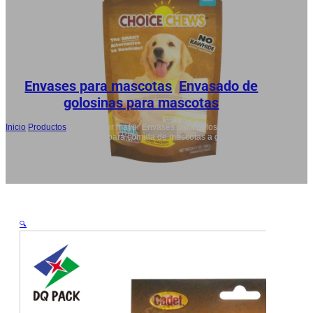
RU
AR
JA
Envases para mascotas
,
Envasado de
golosinas para mascotas
Inicio
/
Productos
/
Venta al por mayor Envases para golosinas para
perros , Bolsas reciclables para comida de mascotas a granel
🔍