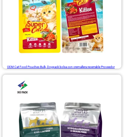
OEM Cat Food Pouches Bulk, Doypack bolsa con cremallera recerrable Proveedor