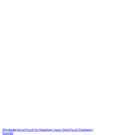
Wholesale Spout Pouch for Strawberry Juice, Drink Pouch Packaging
Supplier