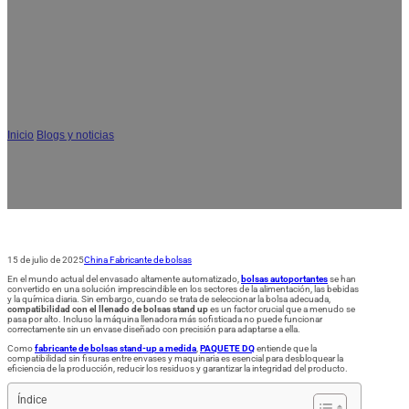
Compatibilidad de llenado de bolsas
stand up: Un conocimiento
imprescindible para unas líneas de
envasado eficientes
Inicio
/
Blogs y noticias
/
Compatibilidad de llenado de bolsas stand up: Un
conocimiento imprescindible para unas líneas de envasado eficientes
15 de julio de 2025
China Fabricante de bolsas
En el mundo actual del envasado altamente automatizado,
bolsas autoportantes
se han
convertido en una solución imprescindible en los sectores de la alimentación, las bebidas
y la química diaria. Sin embargo, cuando se trata de seleccionar la bolsa adecuada,
compatibilidad con el llenado de bolsas stand up
es un factor crucial que a menudo se
pasa por alto. Incluso la máquina llenadora más sofisticada no puede funcionar
correctamente sin un envase diseñado con precisión para adaptarse a ella.
Como
fabricante de bolsas stand-up a medida
,
PAQUETE DQ
entiende que la
compatibilidad sin fisuras entre envases y maquinaria es esencial para desbloquear la
eficiencia de la producción, reducir los residuos y garantizar la integridad del producto.
Índice