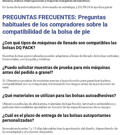
eficacia, menos interrupciones y mayores márgenes de beneficio
.
En la era de la automatización, el envasado es estrategia, y DQ PACK le ayuda a ganar.
PREGUNTAS FRECUENTES: Preguntas
habituales de los compradores sobre la
compatibilidad de la bolsa de pie
¿Con qué tipos de máquinas de llenado son compatibles las
bolsas DQ PACK?
Nuestras bolsas personalizadas pueden adaptarse a líneas de llenado de bolsas verticales,
horizontales, con boquilla y rotativas.
¿Puedo solicitar muestras de prueba para mis máquinas
antes del pedido a granel?
Sí. Ofrecemos pruebas de muestras previas a la producción para garantizar la plena
compatibilidad con su maquinaria, minimizando los riesgos antes de la producción en
serie.
¿Qué materiales se utilizan para las bolsas autoadhesivas?
Utilizamos películas de alta barrera, materiales de baja fricción, laminados antiestáticos y
películas termosellables ajustables en función de las especificaciones de su equipo.
¿Cuál es el plazo de entrega de las bolsas autoportantes
personalizadas?
Normalmente entre 7 y 15 días laborables tras la aprobación del diseño, dependiendo de
la complejidad y el volumen del pedido.