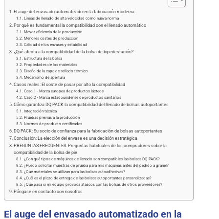
El auge del envasado automatizado en la fabricación moderna
Líneas de llenado de alta velocidad como nueva norma
Por qué es fundamental la compatibilidad con el llenado automático
Mayor eficiencia de la producción
Menores costes de producción
Calidad de los envases y estabilidad
¿Qué afecta a la compatibilidad de la bolsa de bipedestación?
Estructura de la bolsa
Propiedades de los materiales
Diseño de la capa de sellado térmico
Mecanismo de apertura
Casos reales: El coste de pasar por alto la compatibilidad
Caso 1 - Marca europea de productos lácteos
Caso 2 - Marca estadounidense de productos sanitarios
Cómo garantiza DQ PACK la compatibilidad del llenado de bolsas autoportantes
Integración técnica
Pruebas previas a la producción
Normas de producto certificadas
DQ PACK: Su socio de confianza para la fabricación de bolsas autoportantes
Conclusión: La elección del envase es una decisión estratégica
PREGUNTAS FRECUENTES: Preguntas habituales de los compradores sobre la
compatibilidad de la bolsa de pie
¿Con qué tipos de máquinas de llenado son compatibles las bolsas DQ PACK?
¿Puedo solicitar muestras de prueba para mis máquinas antes del pedido a granel?
¿Qué materiales se utilizan para las bolsas autoadhesivas?
¿Cuál es el plazo de entrega de las bolsas autoportantes personalizadas?
¿Qué pasa si mi equipo provoca atascos con las bolsas de otros proveedores?
Póngase en contacto con nosotros
El auge del envasado automatizado en la