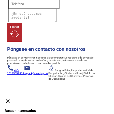
Enviar
Póngase en contacto con nosotros
Póngase en contacto con nosotros para compartir sus requisitos de envasado
personalizado y bocetos de diseño, y nuestros expertos en envasado se
pondrán en contacto con usted lo antes posible.
+86-
Sangpu Er Lu, Parque Industrial de
18125839585
dqpack@danqing.net
Dongshanhu, Ciudad de Shaxi, Distrito de
Chaoan, Ciudad de Chaozhou, Provincia
de Guangdong
Buscar interesados