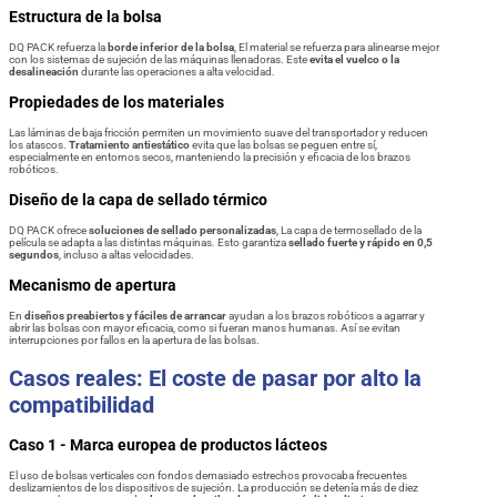
Estructura de la bolsa
DQ PACK refuerza la
borde inferior de la bolsa
, El material se refuerza para alinearse mejor
con los sistemas de sujeción de las máquinas llenadoras. Este
evita el vuelco o la
desalineación
durante las operaciones a alta velocidad.
Propiedades de los materiales
Las láminas de baja fricción permiten un movimiento suave del transportador y reducen
los atascos.
Tratamiento antiestático
evita que las bolsas se peguen entre sí,
especialmente en entornos secos, manteniendo la precisión y eficacia de los brazos
robóticos.
Diseño de la capa de sellado térmico
DQ PACK ofrece
soluciones de sellado personalizadas
, La capa de termosellado de la
película se adapta a las distintas máquinas. Esto garantiza
sellado fuerte y rápido en 0,5
segundos
, incluso a altas velocidades.
Mecanismo de apertura
En
diseños preabiertos y fáciles de arrancar
ayudan a los brazos robóticos a agarrar y
abrir las bolsas con mayor eficacia, como si fueran manos humanas. Así se evitan
interrupciones por fallos en la apertura de las bolsas.
Casos reales: El coste de pasar por alto la
compatibilidad
Caso 1 - Marca europea de productos lácteos
El uso de bolsas verticales con fondos demasiado estrechos provocaba frecuentes
deslizamientos de los dispositivos de sujeción. La producción se detenía más de diez