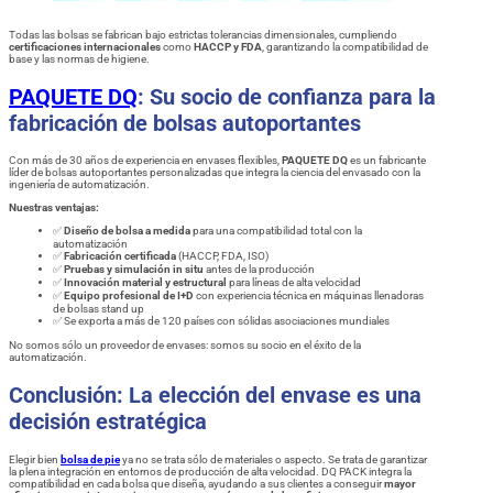
Todas las bolsas se fabrican bajo estrictas tolerancias dimensionales, cumpliendo
certificaciones internacionales
como
HACCP y FDA
, garantizando la compatibilidad de
base y las normas de higiene.
PAQUETE DQ
: Su socio de confianza para la
fabricación de bolsas autoportantes
Con más de 30 años de experiencia en envases flexibles,
PAQUETE DQ
es un fabricante
líder de bolsas autoportantes personalizadas que integra la ciencia del envasado con la
ingeniería de automatización.
Nuestras ventajas:
✅
Diseño de bolsa a medida
para una compatibilidad total con la
automatización
✅
Fabricación certificada
(HACCP, FDA, ISO)
✅
Pruebas y simulación in situ
antes de la producción
✅
Innovación material y estructural
para líneas de alta velocidad
✅
Equipo profesional de I+D
con experiencia técnica en máquinas llenadoras
de bolsas stand up
✅ Se exporta a más de 120 países con sólidas asociaciones mundiales
No somos sólo un proveedor de envases: somos su socio en el éxito de la
automatización.
Conclusión: La elección del envase es una
decisión estratégica
Elegir bien
bolsa de pie
ya no se trata sólo de materiales o aspecto. Se trata de garantizar
la plena integración en entornos de producción de alta velocidad. DQ PACK integra la
compatibilidad en cada bolsa que diseña, ayudando a sus clientes a conseguir
mayor