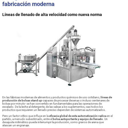
fabricación moderna
Líneas de llenado de alta velocidad como nueva norma
En las fábricas modernas de alimentos y productos químicos de uso cotidiano,
líneas de
producción de bolsas stand up
-capaces de procesar decenas o incluso centenares de
bolsas por minuto- se han convertido en fundamentales para las operaciones de
escalado. De la leche al detergente, de las salsas a los suplementos, casi todos los
productos que requieren un llenado preciso dependen de sistemas automatizados.
Pero un factor crítico que influye en la
eficacia global de esta automatización radica
en el
partido, a menudo subestimado, entre el
bolsa autoportante y equipo de llenado
. Un
desajuste milimétrico puede interrumpir la producción, como granos de arena que
atascan un engranaje.