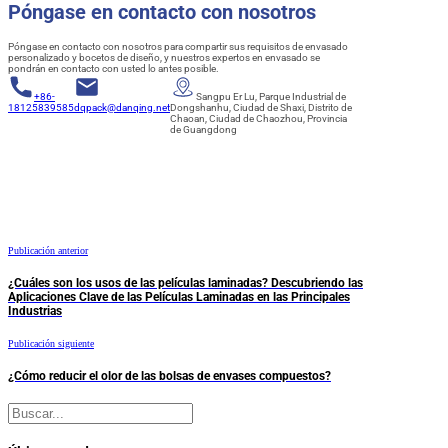
Póngase en contacto con nosotros
Póngase en contacto con nosotros para compartir sus requisitos de envasado
personalizado y bocetos de diseño, y nuestros expertos en envasado se
pondrán en contacto con usted lo antes posible.
+86-
Sangpu Er Lu, Parque Industrial de
18125839585
dqpack@danqing.net
Dongshanhu, Ciudad de Shaxi, Distrito de
Chaoan, Ciudad de Chaozhou, Provincia
de Guangdong
Publicación anterior
¿Cuáles son los usos de las películas laminadas? Descubriendo las
Aplicaciones Clave de las Películas Laminadas en las Principales
Industrias
Publicación siguiente
¿Cómo reducir el olor de las bolsas de envases compuestos?
Buscar