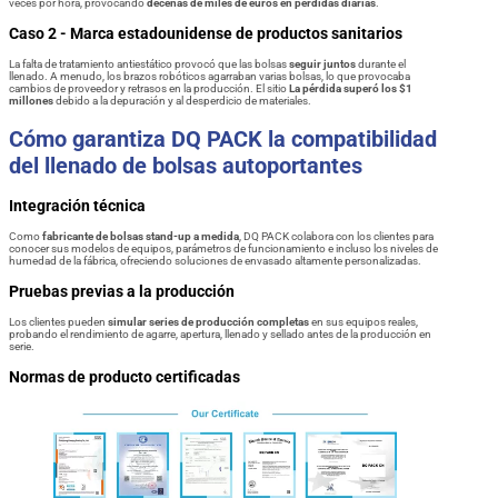
veces por hora, provocando
decenas de miles de euros en pérdidas diarias
.
Caso 2 - Marca estadounidense de productos sanitarios
La falta de tratamiento antiestático provocó que las bolsas
seguir juntos
durante el
llenado. A menudo, los brazos robóticos agarraban varias bolsas, lo que provocaba
cambios de proveedor y retrasos en la producción. El sitio
La pérdida superó los $1
millones
debido a la depuración y al desperdicio de materiales.
Cómo garantiza DQ PACK la compatibilidad
del llenado de bolsas autoportantes
Integración técnica
Como
fabricante de bolsas stand-up a medida
, DQ PACK colabora con los clientes para
conocer sus modelos de equipos, parámetros de funcionamiento e incluso los niveles de
humedad de la fábrica, ofreciendo soluciones de envasado altamente personalizadas.
Pruebas previas a la producción
Los clientes pueden
simular series de producción completas
en sus equipos reales,
probando el rendimiento de agarre, apertura, llenado y sellado antes de la producción en
serie.
Normas de producto certificadas