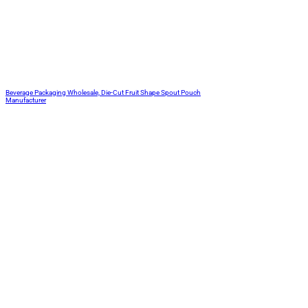
Beverage Packaging Wholesale, Die-Cut Fruit Shape Spout Pouch
Manufacturer