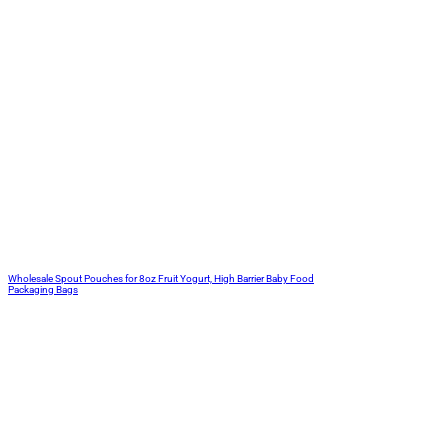
Wholesale Spout Pouches for 8oz Fruit Yogurt, High Barrier Baby Food
Packaging Bags