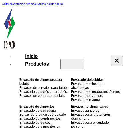
Saltar al contenido principal
Saltar al pie de página
Inicio
Productos
Envasado de alimentos para
Envasado de bebidas
bebés
Envasado de bebidas
Envases de cereales para bebés
alcohólicas
Envasado de purés para bebés
Envasado de productos lácteos
Envases de yogur para bebés
Envasado de zumos
Envasado en agua
Envasado de alimentos
Envases no alimentarios
Envasado de panadería
Envases agrícolas
Bolsas para envasado de café
Envases para la atención
Envasado de condimentos
domiciliaria
Envasado de dulces
Envases para el cuidado
Envasado de alimentos en
personal