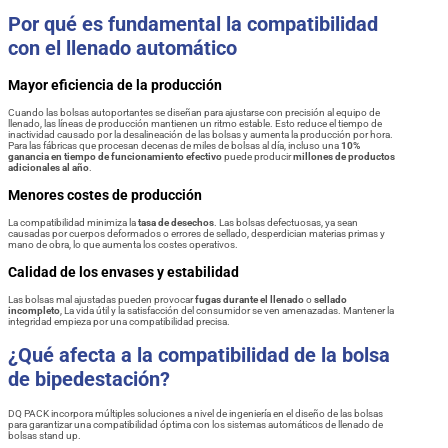
Por qué es fundamental la compatibilidad
con el llenado automático
Mayor eficiencia de la producción
Cuando las bolsas autoportantes se diseñan para ajustarse con precisión al equipo de
llenado, las líneas de producción mantienen un ritmo estable. Esto reduce el tiempo de
inactividad causado por la desalineación de las bolsas y aumenta la producción por hora.
Para las fábricas que procesan decenas de miles de bolsas al día, incluso una
10%
ganancia en tiempo de funcionamiento efectivo
puede producir
millones de productos
adicionales al año
.
Menores costes de producción
La compatibilidad minimiza la
tasa de desechos
. Las bolsas defectuosas, ya sean
causadas por cuerpos deformados o errores de sellado, desperdician materias primas y
mano de obra, lo que aumenta los costes operativos.
Calidad de los envases y estabilidad
Las bolsas mal ajustadas pueden provocar
fugas durante el llenado
o
sellado
incompleto
, La vida útil y la satisfacción del consumidor se ven amenazadas. Mantener la
integridad empieza por una compatibilidad precisa.
¿Qué afecta a la compatibilidad de la bolsa
de bipedestación?
DQ PACK incorpora múltiples soluciones a nivel de ingeniería en el diseño de las bolsas
para garantizar una compatibilidad óptima con los sistemas automáticos de llenado de
bolsas stand up.