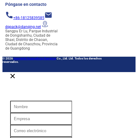
Póngase en contacto
+86-18125839585
dqpack@danqing.net
Sangpu Er Lu, Parque Industrial
de Dongshanhu, Ciudad de
Shaxi, Distrito de Chaoan,
Ciudad de Chaozhou, Provincia
de Guangdong
© 2026
Imprenta Guangdong Danqing
Co., Ltd. Ltd. Todos los derechos
reservados.