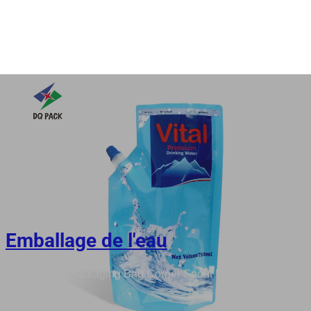
Emballage de l'eau
rinking Water Packaging Bag Corner Spout Pouch Factory