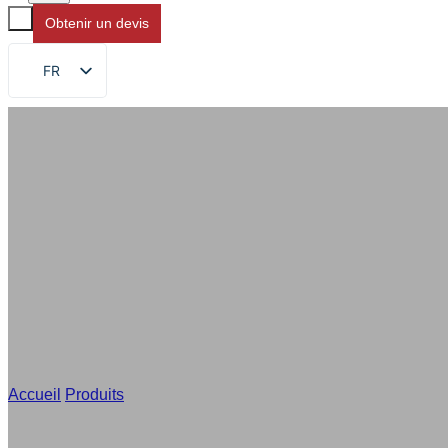
Obtenir un devis
FR
EN
DE
RU
ES
AR
JA
Accueil
/
Produits
/
Pochettes d'eau 750ml Wholesale, Custom D