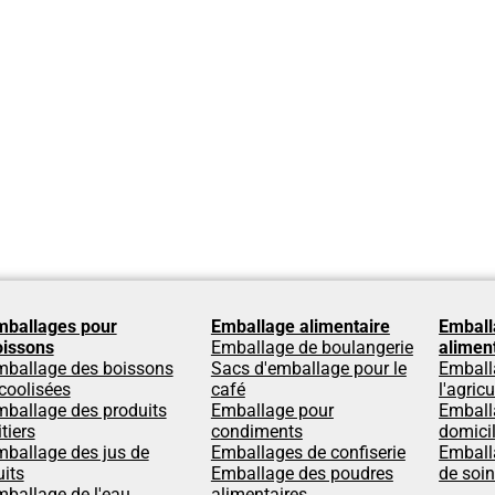
mballages pour
Emballage alimentaire
Emball
oissons
Emballage de boulangerie
alimen
mballage des boissons
Sacs d'emballage pour le
Emball
coolisées
café
l'agricu
ballage des produits
Emballage pour
Emball
itiers
condiments
domici
ballage des jus de
Emballages de confiserie
Emball
uits
Emballage des poudres
de soi
ballage de l'eau
alimentaires