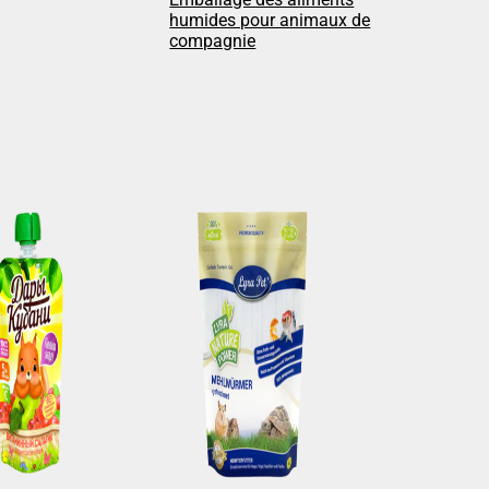
humides pour animaux de
compagnie