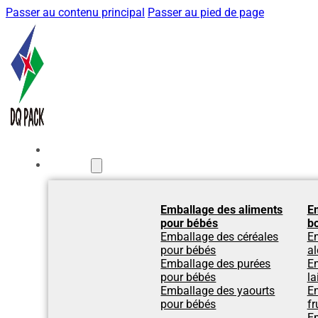
Passer au contenu principal
Passer au pied de page
Accueil
Produits
Emballage des aliments
E
pour bébés
b
Emballage des céréales
E
pour bébés
al
Emballage des purées
Em
pour bébés
la
Emballage des yaourts
Em
pour bébés
fr
Em