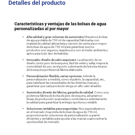
Detalles del producto
Características y ventajas de las bolsas de agua
personalizadas al por mayor
Alta calidad y gran volumen de suministro
Ofrecemos bolsas
de agua potable de 750 ml de capacidad fabricadas con
material de calidad alimentaria y servicio de venta al por mayor
de bolsas de agua de 750 ml para garantizar que los
productos son seguros, respetuosos con el medio ambiente y
aptos para todo tipo de bebidas.
Innovador diseño de caño esquinero
: La adopción de un
diseño único pico de la esquina, fácil de verter y sellar, mejora la
comodidad de uso, es el punto culminante de la bolsa de pico
de la esquina profesional fábrica elaborada.
Personalización flexible, varias opciones
: Admite la
personalización a medida, como el patrón, la capacidad, etc.,
para satisfacer las necesidades de las distintas marcas y
garantizar que cada producto tenga un alto valor añadido.
Suministro directo de fábrica, garantía de calidad
: Como una
poderosa fábrica de bolsa de pico de esquina, adoptamos
líneas de producción avanzadas y controlamos estrictamente
la calidad para garantizar la entrega oportuna y estable.
Soluciones rentables para mayoristas
: Nos especializamos
en el mercado mayorista de bolsas de agua de 750 ml,
proporcionando soluciones de personalización a granel
eficientes y rentables para ayudar a las marcas a aprovechar la
oportunidad de mercado.