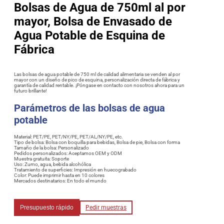
Bolsas de Agua de 750ml al por
mayor, Bolsa de Envasado de
Agua Potable de Esquina de
Fábrica
Las bolsas de agua potable de 750 ml de calidad alimentaria se venden al por
mayor con un diseño de pico de esquina, personalización directa de fábrica y
garantía de calidad rentable. ¡Póngase en contacto con nosotros ahora para un
futuro brillante!
Parámetros de las bolsas de agua
potable
Material: PET/PE, PET/NY/PE, PET/AL/NY/PE, etc.
Tipo de bolsa: Bolsa con boquilla para bebidas, Bolsa de pie, Bolsa con forma
Tamaño de la bolsa: Personalizado
Pedidos personalizados: Aceptamos OEM y ODM
Muestra gratuita: Soporte
Uso: Zumo, agua, bebida alcohólica
Tratamiento de superficies: Impresión en huecograbado
Color: Puede imprimir hasta en 10 colores
Mercados destinatarios: En todo el mundo
Presupuesto rápido
Pedir muestras