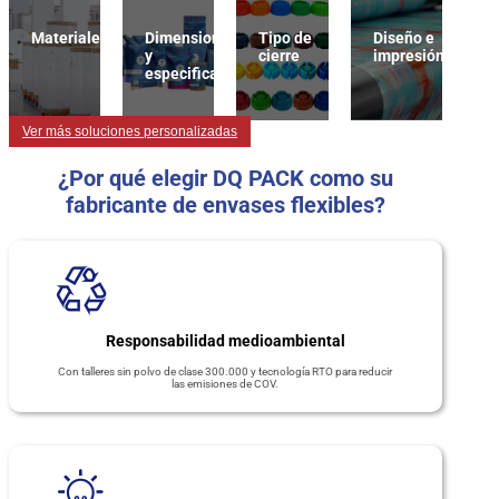
Materiales
Dimensiones
Tipo de
Diseño e
y
cierre
impresión
especificaciones
Ver más soluciones personalizadas
¿Por qué elegir DQ PACK como su
fabricante de envases flexibles?
Responsabilidad medioambiental
Con talleres sin polvo de clase 300.000 y tecnología RTO para reducir
las emisiones de COV.