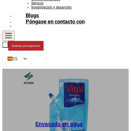
Servicio
Investigación y desarrollo
Blogs
Póngase en contacto con
Solicitar presupuesto
ES
EN
FR
DE
RU
AR
JA
Envasado en agua