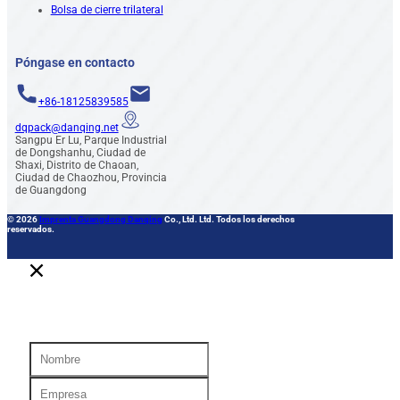
Bolsa de cierre trilateral
Póngase en contacto
+86-18125839585
dqpack@danqing.net
Sangpu Er Lu, Parque Industrial
de Dongshanhu, Ciudad de
Shaxi, Distrito de Chaoan,
Ciudad de Chaozhou, Provincia
de Guangdong
© 2026
Imprenta Guangdong Danqing
Co., Ltd. Ltd. Todos los derechos
reservados.