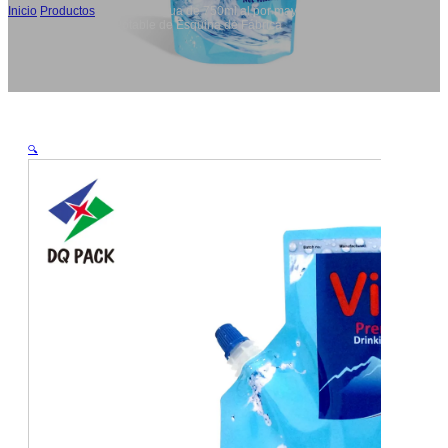
Inicio
/
Productos
/
Bolsas de Agua de 750ml al por mayor, Bolsa de
Envasado de Agua Potable de Esquina de Fábrica
🔍