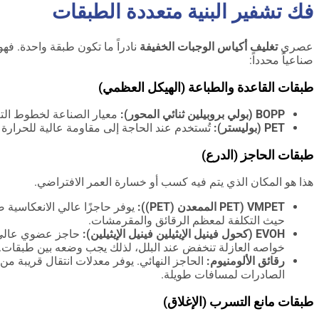
فك تشفير البنية متعددة الطبقات
عصري
تغليف أكياس الوجبات الخفيفة
نادراً ما تكون طبقة واحدة. ف
صناعياً محدداً:
طبقات القاعدة والطباعة (الهيكل العظمي)
BOPP (بولي بروبيلين ثنائي المحور):
معيار الصناعة لخطوط التعب
PET (بوليستر):
تُستخدم عند الحاجة إلى مقاومة عالية للحرارة أ
طبقات الحاجز (الدرع)
هذا هو المكان الذي يتم فيه كسب أو خسارة العمر الافتراضي.
VMPET (PET الممعدن (PET)):
يوفر حاجزًا عالي الانعكاسية ض
حيث التكلفة لمعظم الرقائق والمقرمشات.
EVOH (كحول فينيل الإيثيلين فينيل الإيثيلين):
حاجز عضوي عالي ا
خواصه العازلة تنخفض عند البلل، لذلك يجب وضعه بين طبقات.
رقائق الألومنيوم:
الحاجز النهائي. يوفر معدلات انتقال قريبة م
الصادرات لمسافات طويلة.
طبقات مانع التسرب (الإغلاق)