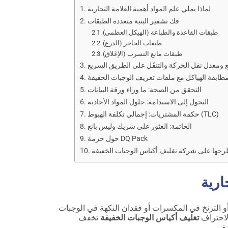
لماذا يملي علم المواد أهمية العلامة التجارية
فك تشفير البنية متعددة الطبقات
طبقات القاعدة والطباعة (الهيكل العظمي)
طبقات الحاجز (الدرع)
طبقات مانع التسرب (الإغلاق)
 ومعدل نقل الحركة والتنقّل على الطريق السريع
طابقة الهياكل مع ملفات تعريف الوجبات الخفيفة
التحقق من الصحة: ما وراء ورقة البيانات
التحول إلى الاستدامة: حلول المواد الأحادية
حكمة المشتريات: إجمالي تكلفة الهبوط (TLC)
الخاتمة: العثور على شريك وليس بائع
حول حزمة DQ Pack
طرحها على شركة تغليف أكياس الوجبات الخفيفة
ارية
و التزنخ في المكسرات أو فقدان النكهة في الوجبات
الاحتراف
تغليف أكياس الوجبات الخفيفة
تخفف
يفي.