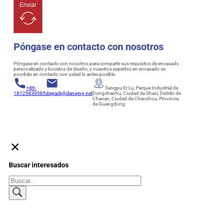
Enviar
Póngase en contacto con nosotros
Póngase en contacto con nosotros para compartir sus requisitos de envasado
personalizado y bocetos de diseño, y nuestros expertos en envasado se
pondrán en contacto con usted lo antes posible.
+86-
Sangpu Er Lu, Parque Industrial de
18125839585
dqpack@danqing.net
Dongshanhu, Ciudad de Shaxi, Distrito de
Chaoan, Ciudad de Chaozhou, Provincia
de Guangdong
Buscar interesados
Buscar