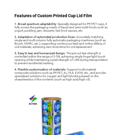
Features of Custom Printed Cup Lid Film
1. Broad spectrum adaptability
:
Specially designed for PP/PET cups, it
fully covers the packaging needs of liquid and semi-solid foods such as
yogurt, pudding, jam, desserts, fast food sauces, etc.
2. Adaptation of automated production lines
:
Accurately matching
single and multi column fully automatic packaging machines (such as
Bosch, SAPAL, etc.), supporting continuous feed and online slitting of
coil materials, achieving zero downtime for coil replacement.
3. Easy to tear and humanized design
:
The pre cut tear strength is
controlled within the range of 3-5N, achieving single finger light touch
opening while maintaining a peel strength of ≥ 8N during transportation
to prevent accidental cracking.
4. Flexible customization of materials
:
Support multi material
composite solutions such as PP, PET, AL, PLA, EVOH, etc., and provide
specialized solutions for oxygen and light blocking based on the
characteristics of the contents (such as high acid/high oil).