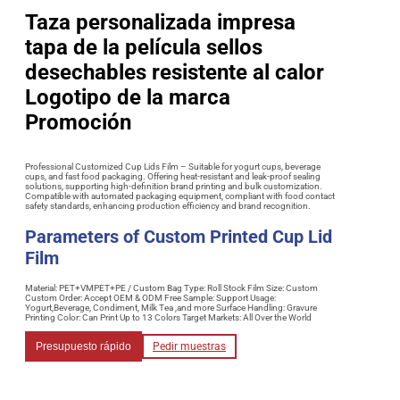
Taza personalizada impresa
tapa de la película sellos
desechables resistente al calor
Logotipo de la marca
Promoción
Professional Customized Cup Lids Film – Suitable for yogurt cups, beverage
cups, and fast food packaging. Offering heat-resistant and leak-proof sealing
solutions, supporting high-definition brand printing and bulk customization.
Compatible with automated packaging equipment, compliant with food contact
safety standards, enhancing production efficiency and brand recognition.
Parameters of Custom Printed Cup Lid
Film
Material: PET+VMPET+PE / Custom Bag Type: Roll Stock Film Size: Custom
Custom Order: Accept OEM & ODM Free Sample: Support Usage:
Yogurt,Beverage, Condiment, Milk Tea ,and more Surface Handling: Gravure
Printing Color: Can Print Up to 13 Colors Target Markets: All Over the World
Presupuesto rápido
Pedir muestras