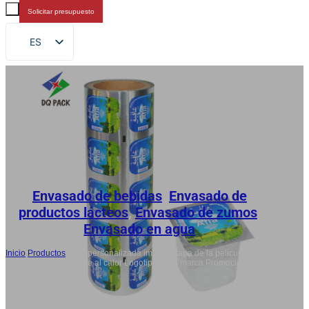
Solicitar presupuesto
ES
EN
FR
DE
RU
AR
JA
Envasado de bebidas
,
Envasado de
productos lácteos
,
Envasado de zumos
,
Envasado en agua
Inicio
/
Productos
/
Taza personalizada impresa tapa de la película sellos
desechables resistente al calor Logotipo de la marca Promoción