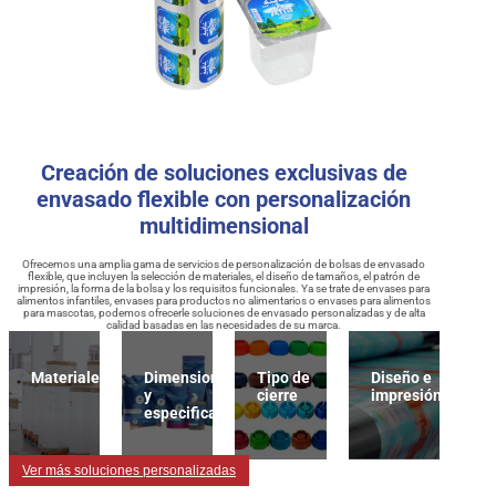
Creación de soluciones exclusivas de
envasado flexible con personalización
multidimensional
Ofrecemos una amplia gama de servicios de personalización de bolsas de envasado
flexible, que incluyen la selección de materiales, el diseño de tamaños, el patrón de
impresión, la forma de la bolsa y los requisitos funcionales. Ya se trate de envases para
alimentos infantiles, envases para productos no alimentarios o envases para alimentos
para mascotas, podemos ofrecerle soluciones de envasado personalizadas y de alta
calidad basadas en las necesidades de su marca.
Materiales
Dimensiones
Tipo de
Diseño e
y
cierre
impresión
especificaciones
Ver más soluciones personalizadas