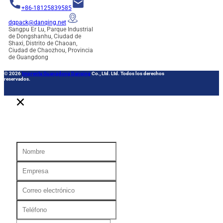
+86-18125839585
dqpack@danqing.net
Sangpu Er Lu, Parque Industrial
de Dongshanhu, Ciudad de
Shaxi, Distrito de Chaoan,
Ciudad de Chaozhou, Provincia
de Guangdong
© 2026
Imprenta Guangdong Danqing
Co., Ltd. Ltd. Todos los derechos
reservados.