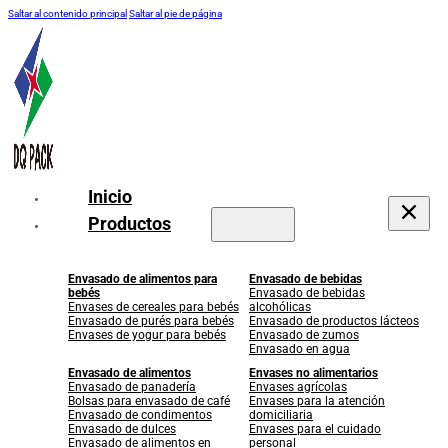
Saltar al contenido principal
Saltar al pie de página
Inicio
Productos
Envasado de alimentos para
Envasado de bebidas
bebés
Envasado de bebidas
Envases de cereales para bebés
alcohólicas
Envasado de purés para bebés
Envasado de productos lácteos
Envases de yogur para bebés
Envasado de zumos
Envasado en agua
Envasado de alimentos
Envases no alimentarios
Envasado de panadería
Envases agrícolas
Bolsas para envasado de café
Envases para la atención
Envasado de condimentos
domiciliaria
Envasado de dulces
Envases para el cuidado
Envasado de alimentos en
personal