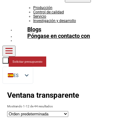
Producción
Control de calidad
Servicio
Investigación y desarrollo
Blogs
Póngase en contacto con
Solicitar presupuesto
ES
EN
Ventana transparente
FR
DE
Mostrando 1-12 de 44 resultados
RU
AR
JA