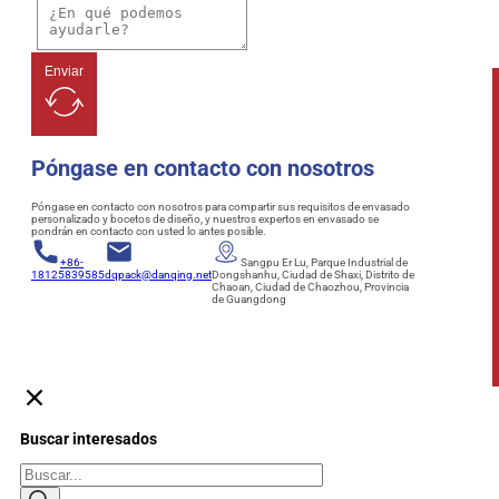
Enviar
Póngase en contacto con nosotros
Póngase en contacto con nosotros para compartir sus requisitos de envasado
personalizado y bocetos de diseño, y nuestros expertos en envasado se
pondrán en contacto con usted lo antes posible.
+86-
Sangpu Er Lu, Parque Industrial de
18125839585
dqpack@danqing.net
Dongshanhu, Ciudad de Shaxi, Distrito de
Chaoan, Ciudad de Chaozhou, Provincia
de Guangdong
Buscar interesados
Buscar