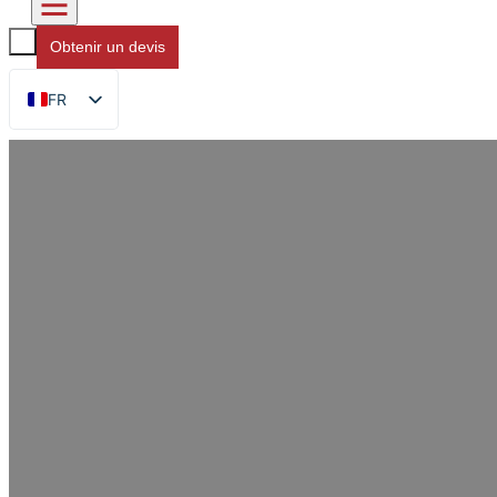
Obtenir un devis
FR
EN
DE
RU
ES
AR
JA
Pourquoi les sachets à fe
plus longtemps la fraîcheur