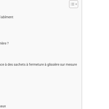
 s'abîment
ière ?
âce à des sachets à fermeture à glissière sur mesure
maux