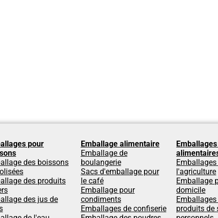
allages pour
Emballage alimentaire
Emballages
ssons
Emballage de
alimentaire
allage des boissons
boulangerie
Emballages
olisées
Sacs d'emballage pour
l'agriculture
llage des produits
le café
Emballage p
ers
Emballage pour
domicile
llage des jus de
condiments
Emballages
s
Emballages de confiserie
produits de 
llage de l'eau
Emballage des poudres
personnels