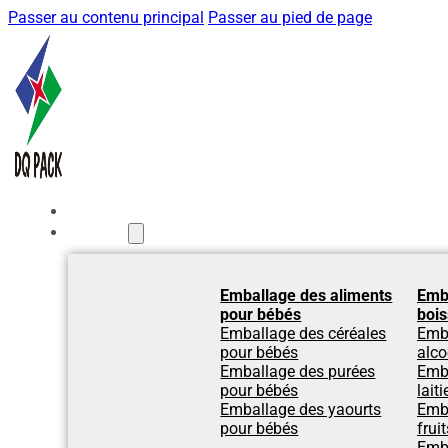
Passer au contenu principal
Passer au pied de page
Accueil
Produits
Emballage des aliments
Emb
pour bébés
boi
Emballage des céréales
Emb
pour bébés
alco
Emballage des purées
Emba
pour bébés
laiti
Emballage des yaourts
Emba
pour bébés
fruit
Emba