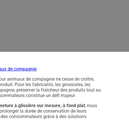
rques d'aliments pour anim
glissière sur mesure permettent de conserver plus longtemps la 
maux de compagnie
ur animaux de compagnie ne cesse de croître,
oduit. Pour les fabricants, les grossistes, les
pagnie, préserver la fraîcheur des produits tout au
onsommateurs constitue un défi majeur.
meture à glissière sur mesure, à fond plat
, nous
olonger la durée de conservation de leurs
nce des consommateurs grâce à des solutions