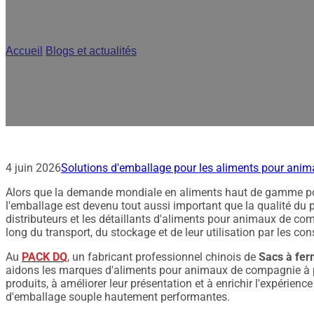
ma
Accueil
/
Blogs et actualités
/
Pourquoi les sachets à fermeture à 
les marques d'aliments pour animaux
4 juin 2026
Solutions d'emballage pour les aliments pour ani
Alors que la demande mondiale en aliments haut de gamme po
l'emballage est devenu tout aussi important que la qualité du pr
distributeurs et les détaillants d'aliments pour animaux de com
long du transport, du stockage et de leur utilisation par les c
Au
PACK DQ
, un fabricant professionnel chinois de
Sacs à fer
aidons les marques d'aliments pour animaux de compagnie à pr
produits, à améliorer leur présentation et à enrichir l'expérie
d'emballage souple hautement performantes.