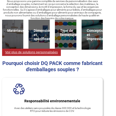
Nous proposons une gamme complète de services de personnalisation des sacs
d'emballage souples, notamment en ce qui concerne la sélection des matériaux, la
conception des dimensions, le motif d'impression, la forme du sac et les exigences
fonctionnelles. Qu'il s'agisse d'emballages pour aliments pour bébés, d'emballages pour
produits non alimentaires ou d'emballages pour aliments pour animaux de compagnie,
nous pouvons fournir des solutions d'emballage personnalisées de haute qualité en
fonction des besoins de votre marque.
Matériaux
Dimension
Type de
Conception
et
fermeture
et
spécification
impression
Voir plus de solutions personnalisées
Pourquoi choisir DQ PACK comme fabricant
d'emballages souples ?
Responsabilité environnementale
Avec des ateliers sans poussière de classe 300 000 et la technologie
RTO pour réduire les émissions de COV.