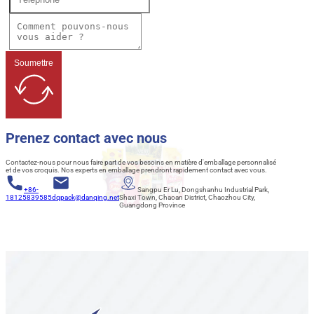
Soumettre
Prenez contact avec nous
Contactez-nous pour nous faire part de vos besoins en matière d'emballage personnalisé
et de vos croquis. Nos experts en emballage prendront rapidement contact avec vous.
+86-
Sangpu Er Lu, Dongshanhu Industrial Park,
18125839585
dqpack@danqing.net
Shaxi Town, Chaoan District, Chaozhou City,
Guangdong Province