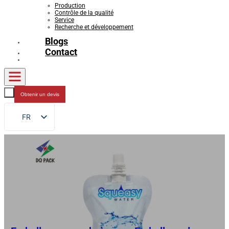
Production
Contrôle de la qualité
Service
Recherche et développement
Blogs
Contact
Obtenir un devis
FR
EN
DE
RU
ES
AR
JA