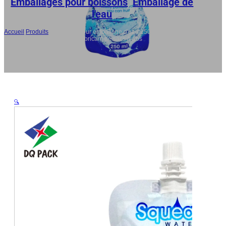
Emballages pour boissons
,
Emballage de
l'eau
Accueil
/
Produits
/
Sac à bec pour emballage d'eau 250ml avec logo
personnalisé, sac étanche, fabricant de sacs à dos
🔍