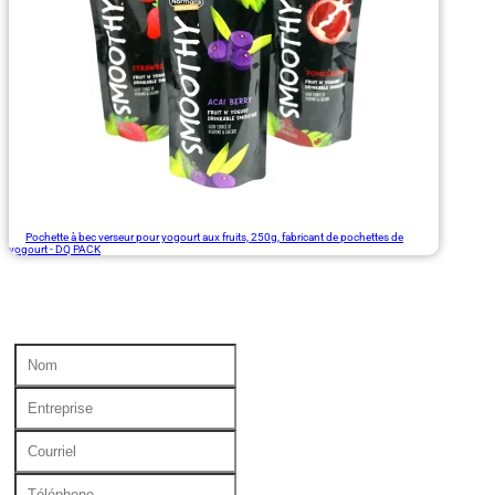
Pochette à bec verseur pour yogourt aux fruits, 250g, fabricant de pochettes de
yogourt - DQ PACK