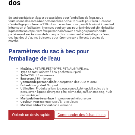
dos
En tant que fabricant leader de sacs à bec pour l'emballage de l'eau, nous
fournissons des sacs à bec personnalisés de haute qualité pour l'eau. Ces sacs
d'emballage pour l'eau de 250 ml sont étanches pour garantir la sécurité pendant
le transport et l'utilisation. Nos sacs sont conçus pour tenir debout afin de faciliter
la présentation et peuvent être personnalisés avec des logos pour répondre
parfaitement aux besoins de la marque. Ils conviennent à l'emballage de l'eau,
des liquides et d'autres boissons pour répondre aux différents besoins du
marché.
Paramètres du sac à bec pour
l'emballage de l'eau
Matériau :
PET/PE, PET/NY/PE, PET/AL/NY/PE, etc.
Type de sac
: Pochette à bec, pochette sur pied
Taille
:250ml / sur mesure
Épaisseur
:130 microns
Commande personnalisée
: Acceptation des OEM et ODM
Échantillon gratuit
: Support
Utilisation
: Produits laitiers, jus, eau, sauce, ketchup, lait, soins de la
peau, savon liquide, détergent, pâte, crème, thé, café, shampoing, huile
comestible, etc.
Manipulation de surface
: Impression en héliogravure
Couleur
: Peut imprimer jusqu'à 13 couleurs
Marchés cibles
: Partout dans le monde
Obtenir un devis rapide
Commander des échantillons