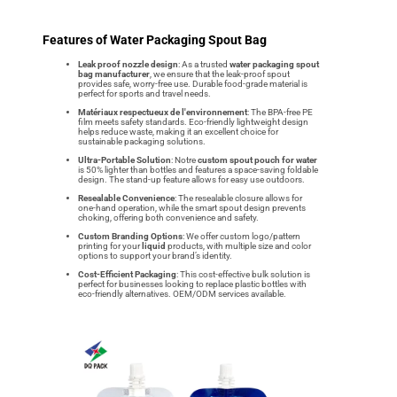
Features of Water Packaging Spout Bag
Leak proof nozzle design
: As a trusted
water packaging spout
bag manufacturer
, we ensure that the leak-proof spout
provides safe, worry-free use. Durable food-grade material is
perfect for sports and travel needs.
Matériaux respectueux de l'environnement
: The BPA-free PE
film meets safety standards. Eco-friendly lightweight design
helps reduce waste, making it an excellent choice for
sustainable packaging solutions.
Ultra-Portable Solution
: Notre
custom spout pouch for water
is 50% lighter than bottles and features a space-saving foldable
design. The stand-up feature allows for easy use outdoors.
Resealable Convenience
: The resealable closure allows for
one-hand operation, while the smart spout design prevents
choking, offering both convenience and safety.
Custom Branding Options
: We offer custom logo/pattern
printing for your
liquid
products, with multiple size and color
options to support your brand’s identity.
Cost-Efficient Packaging
: This cost-effective bulk solution is
perfect for businesses looking to replace plastic bottles with
eco-friendly alternatives. OEM/ODM services available.