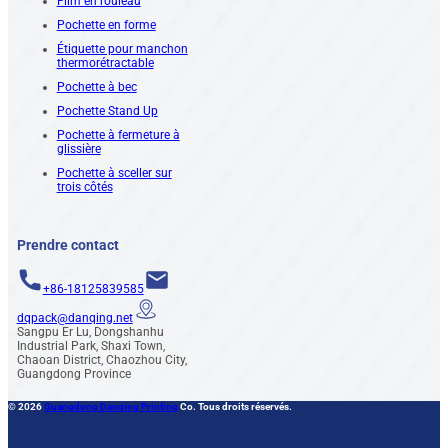
Film en rouleau
Pochette en forme
Étiquette pour manchon
thermorétractable
Pochette à bec
Pochette Stand Up
Pochette à fermeture à
glissière
Pochette à sceller sur
trois côtés
Prendre contact
+86-18125839585
dqpack@danqing.net
Sangpu Er Lu, Dongshanhu
Industrial Park, Shaxi Town,
Chaoan District, Chaozhou City,
Guangdong Province
© 2026
Guangdong Danqing Printing
Co. Tous droits réservés.