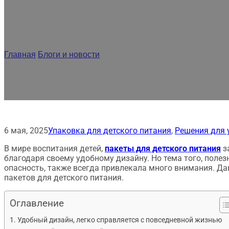
Пакеты для детского п
ро
Главная
/
Блоги и новости
/
Пакеты для детского питания: М
6 мая, 2025
Упаковка для детского питания
,
Решения для 
В мире воспитания детей,
пакеты для детского питания
з
благодаря своему удобному дизайну. Но тема того, полез
опасность, также всегда привлекала много внимания. Да
пакетов для детского питания.
Оглавление
Удобный дизайн, легко справляется с повседневной жизнью