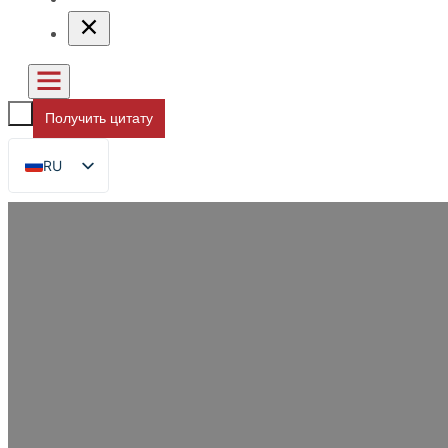
Получить цитату
RU
EN
FR
DE
ES
AR
JA