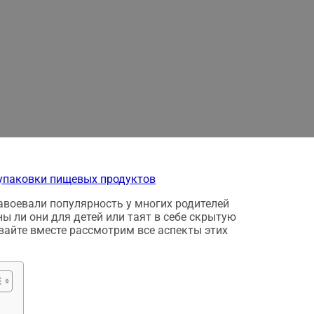
итания: Максимальное уд
дителей - развенчание ми
аксимальное удобство для современных родителей - разве
упаковки пищевых продуктов
авоевали популярность у многих родителей
ны ли они для детей или таят в себе скрытую
вайте вместе рассмотрим все аспекты этих