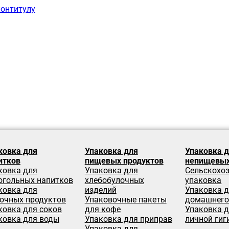
лонтитулу
ковка для
Упаковка для
Упаковка 
итков
пищевых продуктов
непищевых
ковка для
Упаковка для
Сельскохо
огольных напитков
хлебобулочных
упаковка
ковка для
изделий
Упаковка 
очных продуктов
Упаковочные пакеты
домашнего
ковка для соков
для кофе
Упаковка д
ковка для воды
Упаковка для приправ
личной гиг
Упаковка для