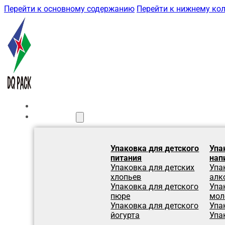
Перейти к основному содержанию
Перейти к нижнему ко
Главная
Продукция
Упаковка для детского
Упа
питания
нап
Упаковка для детских
Упа
хлопьев
алк
Упаковка для детского
Упа
пюре
мол
Упаковка для детского
Упа
йогурта
Упа