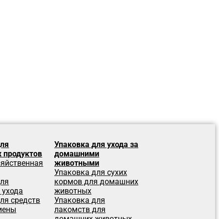
для
Упаковка для ухода за
 продуктов
домашними
зяйственная
животными
Упаковка для сухих
для
кормов для домашних
 ухода
животных
ля средств
Упаковка для
иены
лакомств для
домашних животных