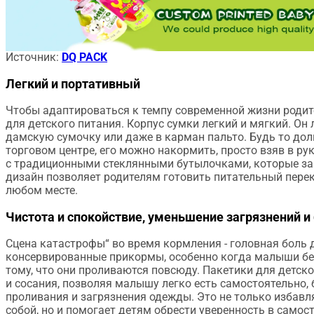
Источник:
DQ PACK
Легкий и портативный
Чтобы адаптироваться к темпу современной жизни родит
для детского питания. Корпус сумки легкий и мягкий. Он
дамскую сумочку или даже в карман пальто. Будь то долг
торговом центре, его можно накормить, просто взяв в ру
с традиционными стеклянными бутылочками, которые за
дизайн позволяет родителям готовить питательный перек
любом месте.
Чистота и спокойствие, уменьшение загрязнений и
Сцена катастрофы“ во время кормления - головная боль 
консервированные прикормы, особенно когда малыши бер
тому, что они проливаются повсюду. Пакетики для детс
и сосания, позволяя малышу легко есть самостоятельно, 
проливания и загрязнения одежды. Это не только избавл
собой, но и помогает детям обрести уверенность в само