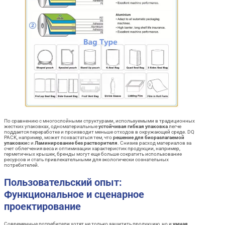
По сравнению с многослойными структурами, используемыми в традиционных
жестких упаковках, одноматериальные
устойчивая гибкая упаковка
легче
поддается переработке и производит меньше отходов в окружающей среде. DQ
PACK, например, может похвастаться тем, что
решение для биоразлагаемой
упаковки
с и
Ламинирование без растворителя
. Снизив расход материалов за
счет облегчения веса и оптимизации характеристик продукции, например,
герметичных крышек, бренды могут еще больше сократить использование
ресурсов и стать привлекательными для экологически сознательных
потребителей.
Пользовательский опыт:
Функциональное и сценарное
проектирование
Современные потребители хотят не только защитить продукцию, но и
умная