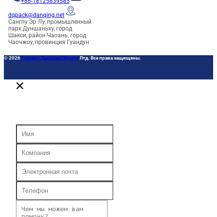
+86-18125839585
dqpack@danqing.net
Сангпу Эр Лу, промышленный
парк Дуншаньху, город
Шакси, район Чаоань, город
Чаочжоу, провинция Гуандун
© 2026
Гуандун Даньцин Печать
Лтд. Все права защищены.