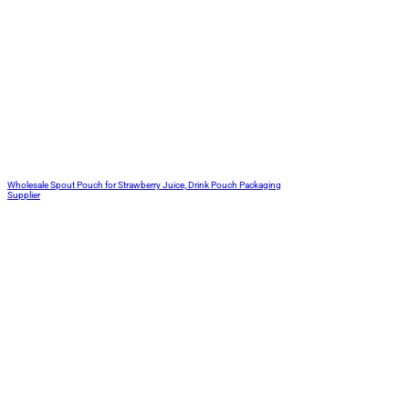
Wholesale Spout Pouch for Strawberry Juice, Drink Pouch Packaging
Supplier