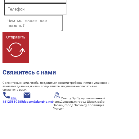
Отправить
Свяжитесь с нами
Свяжитесь с нами, чтобы поделиться своими требованиями к упаковке и
эскизами дизайна, и наши специалисты по упаковке оперативно
свяжутся с вами.
+86-
Сангпу Эр Лу, промышленный
18125839585
dqpack@danqing.net
парк Дуншаньху, город Шакси, район
Чаоань, город Чаочжоу, провинция
Гуандун