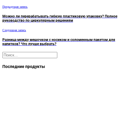
Предыдущая запись
Можно ли перерабатывать гибкую пластиковую упаковку? Полное
руководство по циркулярным решениям
Следующая запись
Разница между мешочком с носиком и соломенным пакетом для
напитков? Что лучше выбрать?
Поиск
Последние продукты