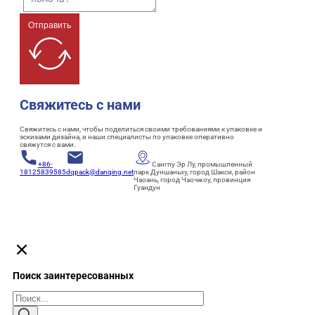
Отправить
Свяжитесь с нами
Свяжитесь с нами, чтобы поделиться своими требованиями к упаковке и
эскизами дизайна, и наши специалисты по упаковке оперативно
свяжутся с вами.
+86-
Сангпу Эр Лу, промышленный
18125839585
dqpack@danqing.net
парк Дуншаньху, город Шакси, район
Чаоань, город Чаочжоу, провинция
Гуандун
Поиск заинтересованных
Поиск