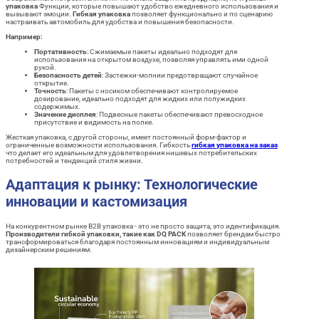
упаковка
Функции, которые повышают удобство ежедневного использования и
вызывают эмоции.
Гибкая упаковка
позволяет функционально и по сценарию
настраивать автомобиль для удобства и повышения безопасности.
Например:
Портативность
: Сжимаемые пакеты идеально подходят для
использования на открытом воздухе, позволяя управлять ими одной
рукой.
Безопасность детей
: Застежки-молнии предотвращают случайное
открытие.
Точность
: Пакеты с носиком обеспечивают контролируемое
дозирование, идеально подходят для жидких или полужидких
содержимых.
Значение дисплея
: Подвесные пакеты обеспечивают превосходное
присутствие и видимость на полке.
Жесткая упаковка, с другой стороны, имеет постоянный форм-фактор и
ограниченные возможности использования. Гибкость
гибкая упаковка на заказ
что делает его идеальным для удовлетворения нишевых потребительских
потребностей и тенденций стиля жизни.
Адаптация к рынку: Технологические
инновации и кастомизация
На конкурентном рынке B2B упаковка - это не просто защита, это идентификация.
Производители гибкой упаковки, такие как DQ PACK
позволяет брендам быстро
трансформироваться благодаря постоянным инновациям и индивидуальным
дизайнерским решениям.