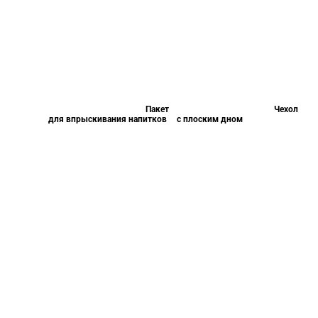
Пакет
Чехол
для впрыскивания напитков
с плоским дном