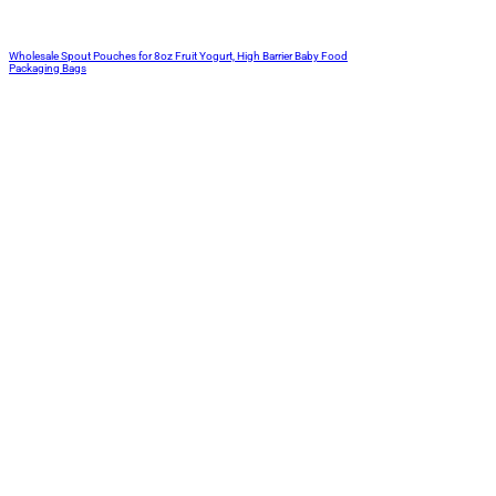
Wholesale Spout Pouches for 8oz Fruit Yogurt, High Barrier Baby Food
Packaging Bags