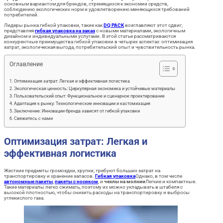
основным вариантом для брендов, стремящихся к экономии средств,
соблюдению экологических норм и удовлетворению меняющихся требований
потребителей.
Лидеры рынка гибкой упаковки, такие как
DQ PACK
возглавляют этот сдвиг,
представляя
гибкая упаковка на заказ
с новыми материалами, экологичным
дизайном и индивидуальными услугами. В этой статье рассматриваются
конкурентные преимущества гибкой упаковки в четырех аспектах: оптимизация
затрат, экологическая выгода, потребительский опыт и чувствительность рынка.
Оглавление
Оптимизация затрат: Легкая и эффективная логистика
Экологическая ценность: Циркулярная экономика и устойчивые материалы
Пользовательский опыт: Функциональное и сценарное проектирование
Адаптация к рынку: Технологические инновации и кастомизация
Заключение: Инновации бренда зависят от гибкой упаковки
Свяжитесь с нами
Оптимизация затрат: Легкая и
эффективная логистика
Жесткие предметы громоздки, хрупки, требуют больших затрат на
транспортировку и хранение запасов.
Гибкая упаковка
Однако, в том числе
автономные пакеты
,
пакеты с носиком
, и
чехлы на молнии
Легкие и компактные.
Такие материалы легко сжимать, поэтому их можно укладывать в штабеля с
высокой плотностью, чтобы снизить расходы на транспортировку и выбросы
углекислого газа.