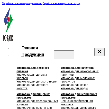
Перейти к основному содержанию
Перейти к нижнему колонтитулу
Главная
Продукция
Упаковка для детского
Упаковка для напитков
питания
Упаковка для алкогольных
Упаковка для детских
напитков
хлопьев
Упаковка для молочных
Упаковка для детского пюре
продуктов
Упаковка для детского
Упаковка для соков
йогурта
Упаковка для воды
Упаковка для пищевых
Упаковка для непищевых
продуктов
продуктов
Упаковка для хлебобулочных
Сельскохозяйственная
изделий
упаковка
Упаковочные пакеты для
Упаковка для домашнего