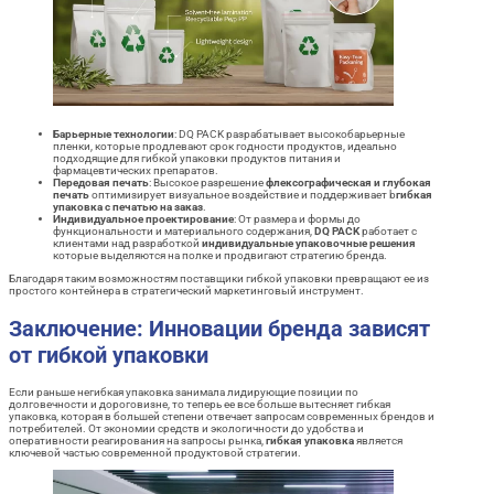
Барьерные технологии
: DQ PACK разрабатывает высокобарьерные
пленки, которые продлевают срок годности продуктов, идеально
подходящие для гибкой упаковки продуктов питания и
фармацевтических препаратов.
Передовая печать
: Высокое разрешение
флексографическая и глубокая
печать
оптимизирует визуальное воздействие и поддерживает b
гибкая
упаковка с печатью на заказ
.
Индивидуальное проектирование
: От размера и формы до
функциональности и материального содержания,
DQ PACK
работает с
клиентами над разработкой
индивидуальные упаковочные решения
которые выделяются на полке и продвигают стратегию бренда.
Благодаря таким возможностям поставщики гибкой упаковки превращают ее из
простого контейнера в стратегический маркетинговый инструмент.
Заключение: Инновации бренда зависят
от гибкой упаковки
Если раньше негибкая упаковка занимала лидирующие позиции по
долговечности и дороговизне, то теперь ее все больше вытесняет гибкая
упаковка, которая в большей степени отвечает запросам современных брендов и
потребителей. От экономии средств и экологичности до удобства и
оперативности реагирования на запросы рынка,
гибкая упаковка
является
ключевой частью современной продуктовой стратегии.