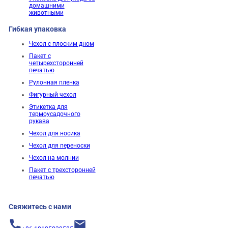
домашними
животными
Гибкая упаковка
Чехол с плоским дном
Пакет с
четырехсторонней
печатью
Рулонная пленка
Фигурный чехол
Этикетка для
термоусадочного
рукава
Чехол для носика
Чехол для переноски
Чехол на молнии
Пакет с трехсторонней
печатью
Свяжитесь с нами