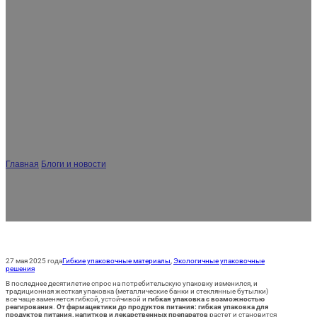
ES
AR
JA
Гибкая упаковка против жесткой
упаковки: Почему все больше
брендов обращаются к гибкой
упаковке?
Главная
/
Блоги и новости
/
Гибкая упаковка против жесткой упаковки: Почему
все больше брендов обращаются к гибкой упаковке?
27 мая 2025 года
Гибкие упаковочные материалы
,
Экологичные упаковочные
решения
В последнее десятилетие спрос на потребительскую упаковку изменился, и
традиционная жесткая упаковка (металлические банки и стеклянные бутылки)
все чаще заменяется гибкой, устойчивой и
гибкая упаковка с возможностью
реагирования
.
От фармацевтики до продуктов питания: гибкая упаковка для
продуктов питания, напитков и лекарственных препаратов
растет и становится