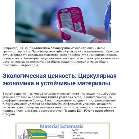
Например, DQ PACK's
этикетка молния сумки
можно сложить и легко
транспортировать.
Производители гибкой упаковки
также помогают брендам
оптимизировать использование полочного пространства и минимизировать
порчу товара. Такие преимущества логистики достигаются на протяжении всей
цепочки поставок, оптимизируя общую эффективность и снижая общие
операционные расходы.
Экологическая ценность: Циркулярная
экономика и устойчивые материалы
В связи с движением мира в сторону экологичности и сокращения выбросов
углекислого газа,
экологичная гибкая упаковка
сегодня является мощным
дифференциатором бренда. В настоящее время предприятия, производящие
гибкую упаковку, уделяют особое внимание форматам упаковки из одного
материала, например, перерабатываемым конструкциям из полиэтилена или
полипропилена, которые соответствуют
Правила ЕС и FDA по переработке
отходов
.