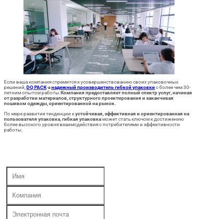
Если ваша компания стремится к усовершенствованию своих упаковочных
решений,
DQ PACK
-
a
надежный производитель гибкой упаковки
с более чем 30-
летним опытом работы.
Компания предоставляет полный спектр услуг, начиная
от разработки материалов, структурного проектирования и заканчивая
пошивом одежды, ориентированной на рынок.
По мере развития тенденции к
устойчивая, эффективная и ориентированная на
пользователя упаковка
,
гибкая упаковка
может стать ключом к достижению
более высокого уровня взаимодействия с потребителями и эффективности
работы.