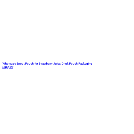
Wholesale Spout Pouch for Strawberry Juice, Drink Pouch Packaging
Supplier