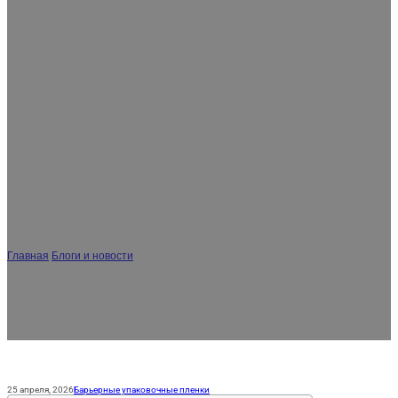
ES
AR
JA
Как предотвратить протекание
пленки крышки при
транспортировке летом на Ближнем
Востоке (решение для высоких
температур 50°C) - Руководство DQ
PACK
Главная
/
Блоги и новости
/
Как предотвратить протекание пленки крышки
при транспортировке летом на Ближнем Востоке (решение для высоких
температур 50°C) - Руководство DQ PACK
25 апреля, 2026
Барьерные упаковочные пленки