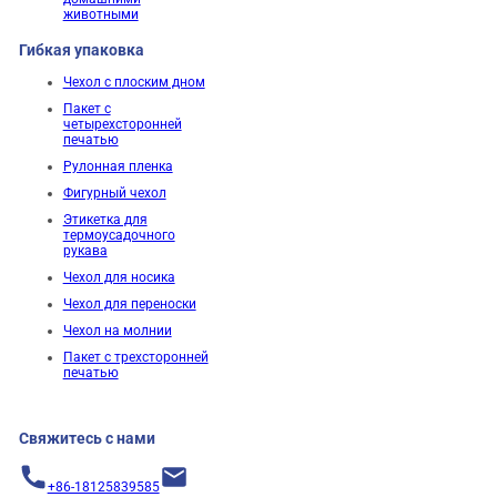
животными
Гибкая упаковка
Чехол с плоским дном
Пакет с
четырехсторонней
печатью
Рулонная пленка
Фигурный чехол
Этикетка для
термоусадочного
рукава
Чехол для носика
Чехол для переноски
Чехол на молнии
Пакет с трехсторонней
печатью
Свяжитесь с нами
+86-18125839585