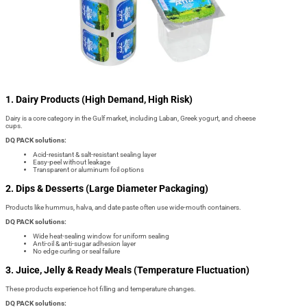
1. Dairy Products (High Demand, High Risk)
Dairy is a core category in the Gulf market, including Laban, Greek yogurt, and cheese
cups.
DQ PACK solutions:
Acid-resistant & salt-resistant sealing layer
Easy-peel without leakage
Transparent or aluminum foil options
2. Dips & Desserts (Large Diameter Packaging)
Products like hummus, halva, and date paste often use wide-mouth containers.
DQ PACK solutions:
Wide heat-sealing window for uniform sealing
Anti-oil & anti-sugar adhesion layer
No edge curling or seal failure
3. Juice, Jelly & Ready Meals (Temperature Fluctuation)
These products experience hot filling and temperature changes.
DQ PACK solutions: