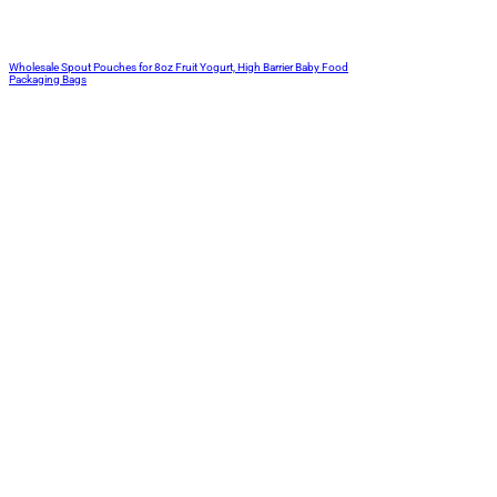
Wholesale Spout Pouches for 8oz Fruit Yogurt, High Barrier Baby Food
Packaging Bags