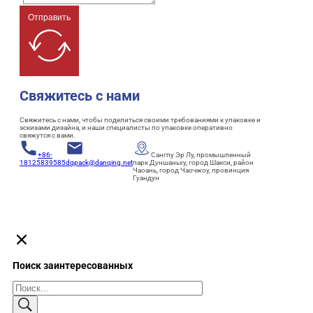
Отправить
Свяжитесь с нами
Свяжитесь с нами, чтобы поделиться своими требованиями к упаковке и
эскизами дизайна, и наши специалисты по упаковке оперативно
свяжутся с вами.
+86-
Сангпу Эр Лу, промышленный
18125839585
dqpack@danqing.net
парк Дуншаньху, город Шакси, район
Чаоань, город Чаочжоу, провинция
Гуандун
Поиск заинтересованных
Поиск