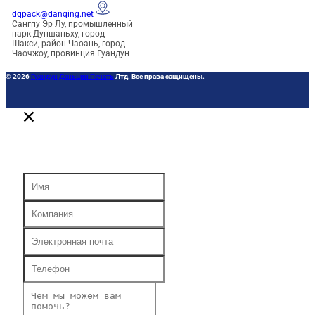
dqpack@danqing.net
Сангпу Эр Лу, промышленный
парк Дуншаньху, город
Шакси, район Чаоань, город
Чаочжоу, провинция Гуандун
© 2026
Гуандун Даньцин Печать
Лтд. Все права защищены.