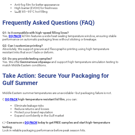
Anti-fog film for better appearance
High barrier (EVOH) for freshness
مقا耐 85–95°C hot filling
Frequently Asked Questions (FAQ)
Q1: Is it compatible with high-speed filling lines?
Yes.
DQ PACK
lid film features a wide heat-sealing temperature window, ensuring stable
performance on automatic packaging lines without sticking or breakage.
Q2: Can I customize printing?
Absolutely. We support gravure and flexographic printing using high-temperature
resistant inks that won’t fade or deform.
Q3: Do you provide testing samples?
Yes. We offer
бесплатные образцы
and support high-temperature simulation testing to
match Middle Eastern conditions.
Take Action: Secure Your Packaging for
Gulf Summer
Middle Eastern summer temperatures are unavoidable—but packaging failure is not.
С
DQ PACK
high-temperature resistant lid film
, you can:
Eliminate leakage risks
Reduce returns and losses
Protect your brand reputation
Expand confidently in the Gulf market
👉
Связаться с
DQ PACK
today to get FREE samples and start high-temperature
testing.
Lock in reliable packaging performance before peak season hits.