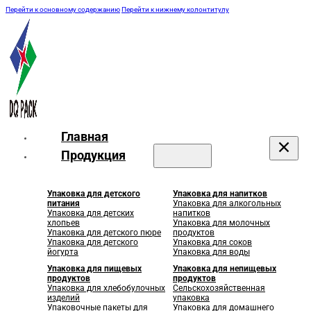
Перейти к основному содержанию
Перейти к нижнему колонтитулу
Главная
Продукция
Упаковка для детского
Упаковка для напитков
питания
Упаковка для алкогольных
Упаковка для детских
напитков
хлопьев
Упаковка для молочных
Упаковка для детского пюре
продуктов
Упаковка для детского
Упаковка для соков
йогурта
Упаковка для воды
Упаковка для пищевых
Упаковка для непищевых
продуктов
продуктов
Упаковка для хлебобулочных
Сельскохозяйственная
изделий
упаковка
Упаковочные пакеты для
Упаковка для домашнего