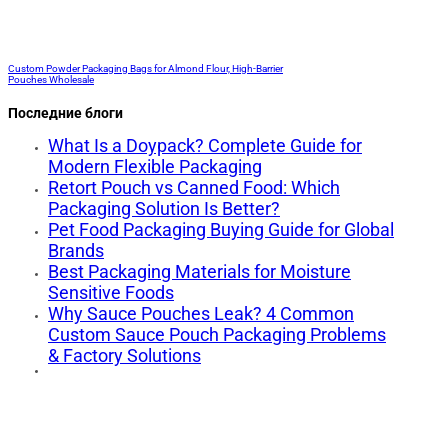
Custom Powder Packaging Bags for Almond Flour, High-Barrier
Pouches Wholesale
Последние блоги
What Is a Doypack? Complete Guide for
Modern Flexible Packaging
Retort Pouch vs Canned Food: Which
Packaging Solution Is Better?
Pet Food Packaging Buying Guide for Global
Brands
Best Packaging Materials for Moisture
Sensitive Foods
Why Sauce Pouches Leak? 4 Common
Custom Sauce Pouch Packaging Problems
& Factory Solutions