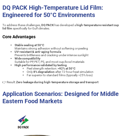
DQ PACK High-Temperature Lid Film:
Engineered for 50°C Environments
To address these challenges,
DQ PACK
has developed a
high-temperature resistant cup
lid film
specifically for Gulf climates.
Core Advantages
Stable sealing at 50°C
Maintains strong adhesion without softening or peeling
UV-resistant & anti-aging formula
Prevents brittleness and cracking under intense sunlight
Wide compatibility
Suitable for PP, PET, PS, and most cup/bowl materials
High performance validated by testing
Peel strength retention:
>92% at 50°C
Only
8% degradation
after 72-hour heat simulation
Far superior to standard films (typically >25% loss)
👉 Result:
Zero leakage during high-temperature storage and transport
Application Scenarios: Designed for Middle
Eastern Food Markets