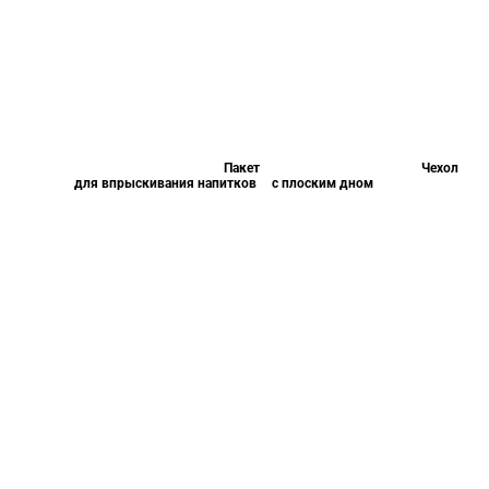
Пакет
Чехол
для впрыскивания напитков
с плоским дном