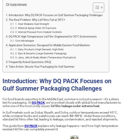
Оглавление
Introduction: Why DQ PACK Focuses on Gulf Summer Packaging Challenges
The Real Problem: Why Lid Films Fail at 50°C+
1. Heat Weakens Seal Strength
2. Material Aging Under UV Exposure
3. Internal Pressure from Heated Contents
DQ PACK High-Temperature Lid Film: Engineered for 50°C Environments
Core Advantages
Application Scenarios: Designed for Middle Eastern Food Markets
1. Dairy Products (High Demand, High Risk)
2. Dips & Desserts (Large Diameter Packaging)
3. Juice, Jelly & Ready Meals (Temperature Fluctuation)
Frequently Asked Questions (FAQ)
Take Action: Secure Your Packaging for Gulf Summer
Introduction: Why DQ PACK Focuses on
Gulf Summer Packaging Challenges
For food brands exporting to the Middle East, summer is not just a season—it’s a stress
test for packaging. At
DQ PACK
, we’ve worked closely with global food manufacturers to
solve one of the most costly issues:
lid film leakage under extreme heat
.
In Gulf markets such as Dubai, Riyadh, and Doha, outdoor temperatures exceed 45°C,
while container trucks and warehouses can reach
50–55°C
. Under these conditions,
standard lid films often fail, leading to leakage, contamination, and rejected shipments.
This guide from
DQ PACK
explains why leakage happens—and how high-temperature
resistant lid film can completely prevent it.