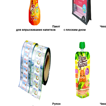
Пакет
Чех
для впрыскивания напитков
с плоским дном
Рулон
Чех