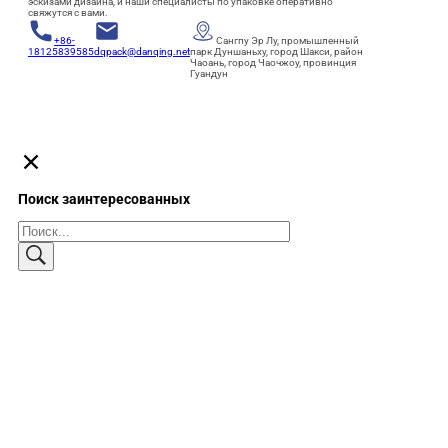
эскизами дизайна, и наши специалисты по упаковке оперативно
свяжутся с вами.
+86-
Сангпу Эр Лу, промышленный
18125839585
dqpack@danqing.net
парк Дуншаньху, город Шакси, район
Чаоань, город Чаочжоу, провинция
Гуандун
Поиск заинтересованных
Поиск