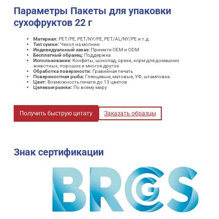
Параметры
Пакеты для упаковки
сухофруктов 22 г
Материал:
PET/PE, PET/NY/PE, PET/AL/NY/PE и т.д.
Тип сумки:
Чехол на молнии
Индивидуальный заказ:
Примите OEM и ODM
Бесплатный образец:
Поддержка
Использование:
Конфеты, шоколад, орехи, корм для домашних
животных, порошок и многое другое
Обработка поверхности:
Гравийная печать
Поверхностная рыба:
Глянцевые, матовые, УФ, штамповка
Цвет:
Возможность печати до 13 цветов
Целевые рынки:
По всему миру
Получить быструю цитату
Заказать образцы
Знак сертификации