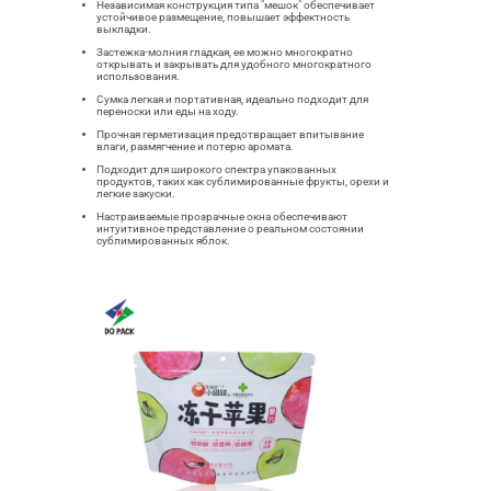
Независимая конструкция типа "мешок" обеспечивает
устойчивое размещение, повышает эффектность
выкладки.
Застежка-молния гладкая, ее можно многократно
открывать и закрывать для удобного многократного
использования.
Сумка легкая и портативная, идеально подходит для
переноски или еды на ходу.
Прочная герметизация предотвращает впитывание
влаги, размягчение и потерю аромата.
Подходит для широкого спектра упакованных
продуктов, таких как сублимированные фрукты, орехи и
легкие закуски.
Настраиваемые прозрачные окна обеспечивают
интуитивное представление о реальном состоянии
сублимированных яблок.