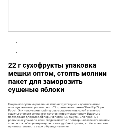
22 г сухофрукты упаковка
мешки оптом, стоять молнии
пакет для заморозить
сушеные яблоки
Сохраните сублимированные яблоки хрустящими и ароматными с
помощью нашего про-классного 22-граммового пакета Stand Up Zipper
Pouch. Эти легкие мини-майларовые мешочки с высокой степенью
защиты от влаги сохраняют хруст и не пропускают влагу. Идеально
подходящие для разовой порции полезных закусок или пробных
розничных упаковок, наши гладкие пакеты с повторным запечатыванием
сочетают в себе прочную прочность и удобный дизайн, чтобы повысить
привлекательность вашего бренда на полке.