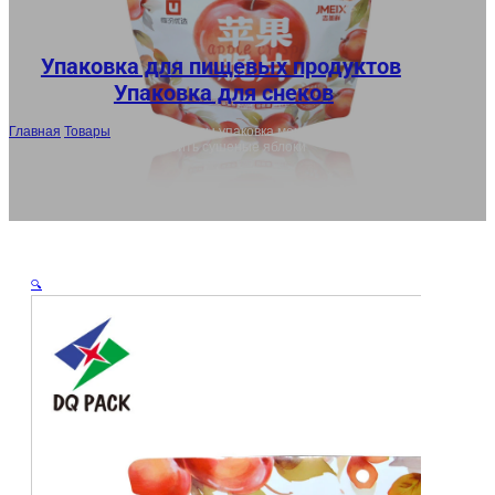
AR
JA
Упаковка для пищевых продуктов
,
Упаковка для снеков
Главная
/
Товары
/
22 г сухофрукты упаковка мешки оптом, стоять
молнии пакет для заморозить сушеные яблоки
🔍