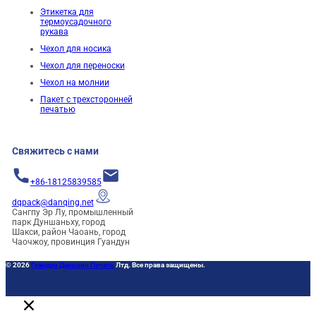
Этикетка для
термоусадочного
рукава
Чехол для носика
Чехол для переноски
Чехол на молнии
Пакет с трехсторонней
печатью
Свяжитесь с нами
+86-18125839585
dqpack@danqing.net
Сангпу Эр Лу, промышленный
парк Дуншаньху, город
Шакси, район Чаоань, город
Чаочжоу, провинция Гуандун
© 2026
Гуандун Даньцин Печать
Лтд. Все права защищены.