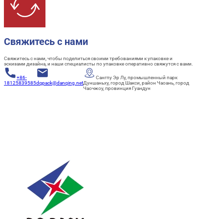
Свяжитесь с нами
Свяжитесь с нами, чтобы поделиться своими требованиями к упаковке и
эскизами дизайна, и наши специалисты по упаковке оперативно свяжутся с вами.
+86-
Сангпу Эр Лу, промышленный парк
18125839585
dqpack@danqing.net
Дуншаньху, город Шакси, район Чаоань, город
Чаочжоу, провинция Гуандун