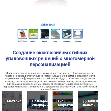
Создание эксклюзивных гибких
упаковочных решений с многомерной
персонализацией
Мы предлагаем полный спектр услуг по изготовлению гибких упаковочных
пакетов на заказ, включая выбор материала, дизайн размера, рисунок печати,
форму пакета и функциональные требования. Будь то упаковка для детского
питания, упаковка для непродовольственных товаров или упаковка для корма
для домашних животных, мы можем предоставить высококачественные,
персонализированные упаковочные решения в соответствии с потребностями
вашего бренда.
Материалы
Размеры и
Тип
Дизайн и
спецификация
закрытия
печать