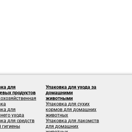
вка для
Упаковка для ухода за
евых продуктов
домашними
кохозяйственная
животными
вка
Упаковка для сухих
вка для
кормов для домашних
него ухода
животных
ка для средств
Упаковка для лакомств
й гигиены
для домашних
животных