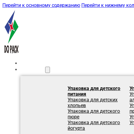
Перейти к основному содержанию
Перейти к нижнему ко
Главная
Продукция
Упаковка для детского
У
питания
У
Упаковка для детских
а
хлопьев
У
Упаковка для детского
п
пюре
У
Упаковка для детского
У
йогурта