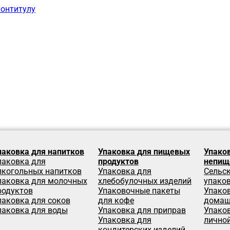
лонтитулу
паковка для напитков
Упаковка для пищевых
Упако
паковка для
продуктов
непищ
лкогольных напитков
Упаковка для
Сельс
паковка для молочных
хлебобулочных изделий
упако
родуктов
Упаковочные пакеты
Упако
паковка для соков
для кофе
домаш
паковка для воды
Упаковка для приправ
Упаков
Упаковка для
лично
кондитерских изделий