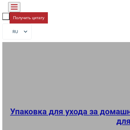
Получить цитату
RU
EN
FR
DE
ES
AR
JA
Упаковка для ухода за дома
дл