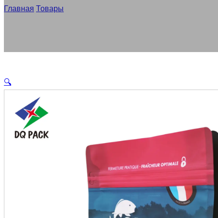
Главная
/
Товары
/
Пользовательские корма рыбы дизайн уп
🔍