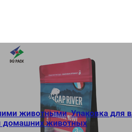
шними животными
,
Упаковка для 
я домашних животных