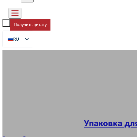
Получить цитату
RU
EN
FR
DE
ES
AR
JA
Упаковка дл