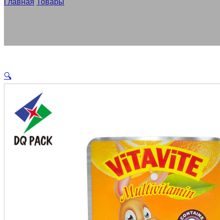
Главная
/
Товары
/
OEM сок пакеты оптом, пользовательские
🔍