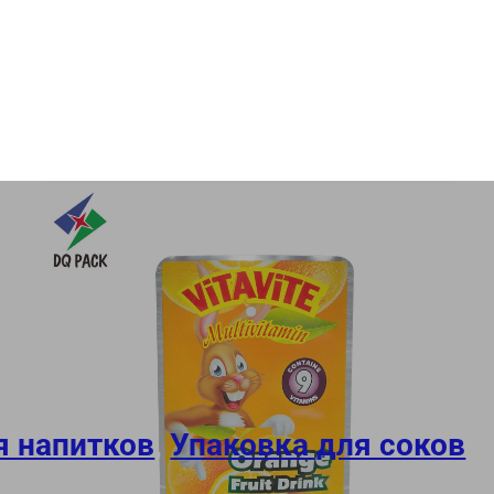
я напитков
,
Упаковка для соков