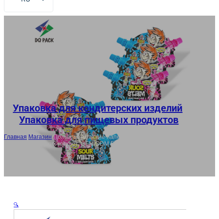
EN
FR
DE
ES
AR
JA
Упаковка для кондитерских изделий
,
Упаковка для пищевых продуктов
Главная
/
Магазин
/
Пользовательские напечатанные пакеты носика
для кислых жидких конфет, OEM/ODM Doypack с винтовой крышкой
🔍