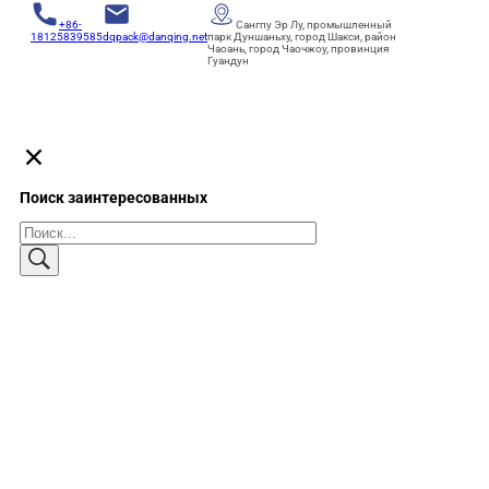
+86-
Сангпу Эр Лу, промышленный
18125839585
dqpack@danqing.net
парк Дуншаньху, город Шакси, район
Чаоань, город Чаочжоу, провинция
Гуандун
Поиск заинтересованных
Поиск