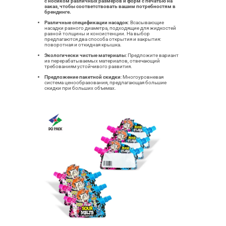
с носиком различных размеров и форм с печатью на
заказ, чтобы соответствовать вашим потребностям в
брендинге.
Различные спецификации насадок
: Всасывающие
насадки разного диаметра, подходящие для жидкостей
разной толщины и консистенции. На выбор
предлагаются два способа открытия и закрытия:
поворотная и откидная крышка.
Экологически чистые материалы
: Предложите вариант
из перерабатываемых материалов, отвечающий
требованиям устойчивого развития.
Предложение пакетной скидки
: Многоуровневая
система ценообразования, предлагающая большие
скидки при больших объемах.