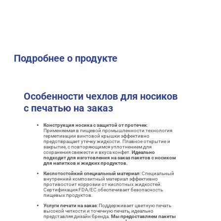
Подробнее о продукте
Особенности чехлов для носиков
с печатью на заказ
Конструкция носика с защитой от протечек
:
Применяемая в пищевой промышленности технология
герметизации винтовой крышки эффективно
предотвращает утечку жидкости. Плавное открытие и
закрытие, с повторяющимся уплотнением для
сохранения свежести и вкуса конфет.
Идеально
подходит для изготовления на заказ пакетов с носиком
для напитков и жидких продуктов.
Кислотостойкий специальный материал
: Специальный
внутренний композитный материал эффективно
противостоит коррозии от кислотных жидкостей.
Сертификация FDA/EC обеспечивает безопасность
пищевых продуктов.
Услуги печати на заказ
: Поддерживает цветную печать
высокой четкости и точечную печать, идеально
представляя дизайн бренда.
Мы предоставляем пакеты