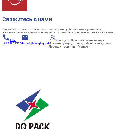
Свяжитесь с нами
Свяжитесь с нами, чтобы поделиться своими требованиями к упаковке и
эскизами дизайна, и наши специалисты по упаковке оперативно свяжутся с вами.
+86-
Сангпу Эр Лу, промышленный парк
18125839585
dqpack@danqing.net
Дуншаньху, город Шакси, район Чаоань, город
Чаочжоу, провинция Гуандун