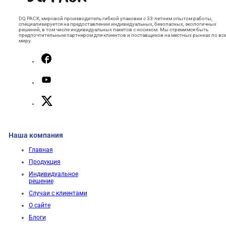
DQ PACK, мировой производитель гибкой упаковки с 33-летним опытом работы,
специализируется на предоставлении индивидуальных, безопасных, экологичных
решений, в том числе индивидуальных пакетов с носиком. Мы стремимся быть
предпочтительным партнером для клиентов и поставщиков на местных рынках по вс
миру.
Наша компания
Главная
Продукция
Индивидуальное
решение
Случаи с клиентами
О сайте
Блоги