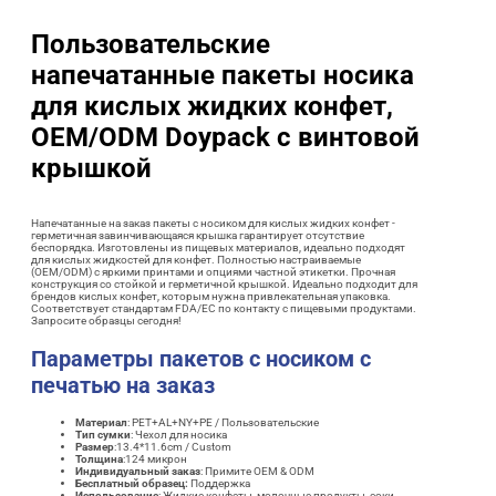
Пользовательские
напечатанные пакеты носика
для кислых жидких конфет,
OEM/ODM Doypack с винтовой
крышкой
Напечатанные на заказ пакеты с носиком для кислых жидких конфет -
герметичная завинчивающаяся крышка гарантирует отсутствие
беспорядка. Изготовлены из пищевых материалов, идеально подходят
для кислых жидкостей для конфет. Полностью настраиваемые
(OEM/ODM) с яркими принтами и опциями частной этикетки. Прочная
конструкция со стойкой и герметичной крышкой. Идеально подходит для
брендов кислых конфет, которым нужна привлекательная упаковка.
Соответствует стандартам FDA/EC по контакту с пищевыми продуктами.
Запросите образцы сегодня!
Параметры пакетов с носиком с
печатью на заказ
Материал
: PET+AL+NY+PE / Пользовательские
Тип сумки
: Чехол для носика
Размер
:13.4*11.6cm / Custom
Толщина
:124 микрон
Индивидуальный заказ
: Примите OEM & ODM
Бесплатный образец:
Поддержка
Использование
: Жидкие конфеты, молочные продукты, соки,