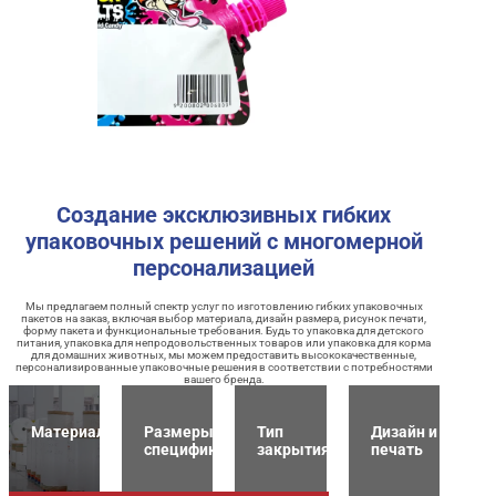
Создание эксклюзивных гибких
упаковочных решений с многомерной
персонализацией
Мы предлагаем полный спектр услуг по изготовлению гибких упаковочных
пакетов на заказ, включая выбор материала, дизайн размера, рисунок печати,
форму пакета и функциональные требования. Будь то упаковка для детского
питания, упаковка для непродовольственных товаров или упаковка для корма
для домашних животных, мы можем предоставить высококачественные,
персонализированные упаковочные решения в соответствии с потребностями
вашего бренда.
Материалы
Размеры и
Тип
Дизайн и
спецификация
закрытия
печать