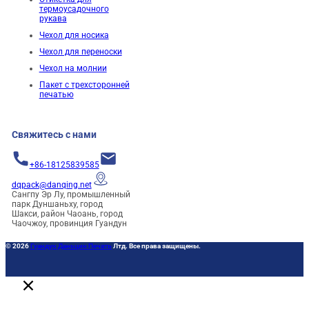
термоусадочного
рукава
Чехол для носика
Чехол для переноски
Чехол на молнии
Пакет с трехсторонней
печатью
Свяжитесь с нами
+86-18125839585
dqpack@danqing.net
Сангпу Эр Лу, промышленный
парк Дуншаньху, город
Шакси, район Чаоань, город
Чаочжоу, провинция Гуандун
© 2026
Гуандун Даньцин Печать
Лтд. Все права защищены.