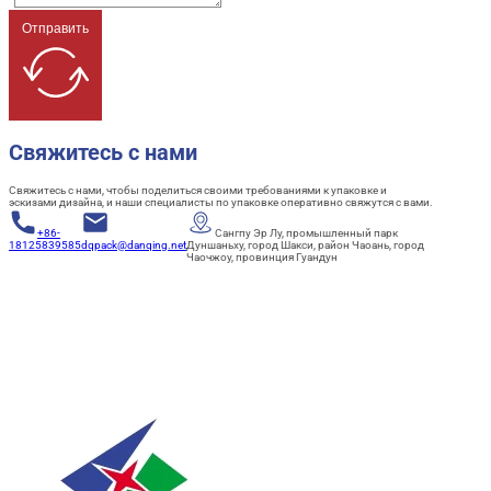
Отправить
Свяжитесь с нами
Свяжитесь с нами, чтобы поделиться своими требованиями к упаковке и
эскизами дизайна, и наши специалисты по упаковке оперативно свяжутся с вами.
+86-
Сангпу Эр Лу, промышленный парк
18125839585
dqpack@danqing.net
Дуншаньху, город Шакси, район Чаоань, город
Чаочжоу, провинция Гуандун