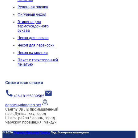
Рулонная пленка
Фигурный чехол
Этикетка для
термоусадочного
рукава
Чехол для носика
Чехол для переноски
Чехол на молнии
Пакет с трехсторонней
печатью
Свяжитесь с нами
+86-18125839585
dqpack@danqing.net
Сангпу Эр Лу, промышленный
парк Дуншаньху, город
Шакси, район Чаоань, город
Чаочжоу, провинция Гуандун
© 2026
Гуандун Даньцин Печать
Лтд. Все права защищены.