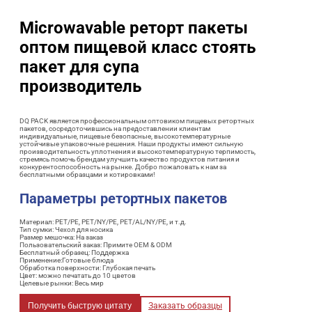
Microwavable реторт пакеты
оптом пищевой класс стоять
пакет для супа
производитель
DQ PACK является профессиональным оптовиком пищевых ретортных
пакетов, сосредоточившись на предоставлении клиентам
индивидуальные, пищевые безопасные, высокотемпературные
устойчивые упаковочные решения. Наши продукты имеют сильную
производительность уплотнения и высокотемпературную терпимость,
стремясь помочь брендам улучшить качество продуктов питания и
конкурентоспособность на рынке. Добро пожаловать к нам за
бесплатными образцами и котировками!
Параметры ретортных пакетов
Материал: PET/PE, PET/NY/PE, PET/AL/NY/PE, и т.д.
Тип сумки: Чехол для носика
Размер мешочка: На заказ
Пользовательский заказ: Примите OEM & ODM
Бесплатный образец: Поддержка
Применение:Готовые блюда
Обработка поверхности: Глубокая печать
Цвет: можно печатать до 10 цветов
Целевые рынки: Весь мир
Получить быструю цитату
Заказать образцы