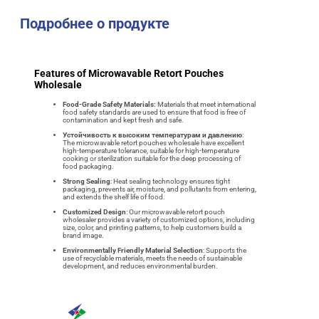
Подробнее о продукте
Features of Microwavable Retort Pouches
Wholesale
Food-Grade Safety Materials:
Materials that meet international
food safety standards are used to ensure that food is free of
contamination and kept fresh and safe.
Устойчивость к высоким температурам и давлению
:
The microwavable retort pouches wholesale have excellent
high-temperature tolerance, suitable for high-temperature
cooking or sterilization suitable for the deep processing of
food packaging.
Strong Sealing
: Heat sealing technology ensures tight
packaging, prevents air, moisture, and pollutants from entering,
and extends the shelf life of food.
Customized Design
: Our microwavable retort pouch
wholesaler provides a variety of customized options, including
size, color, and printing patterns, to help customers build a
brand image.
Environmentally Friendly Material Selection
: Supports the
use of recyclable materials, meets the needs of sustainable
development, and reduces environmental burden.