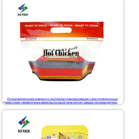
Пользовательские жареного цыпленка упаковка мешки с вентиляционным
отверстием, герметичные микроволновой печи реторт мешки производитель