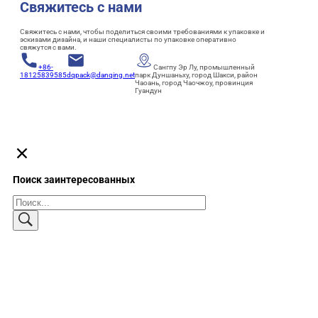
Свяжитесь с нами
Свяжитесь с нами, чтобы поделиться своими требованиями к упаковке и
эскизами дизайна, и наши специалисты по упаковке оперативно
свяжутся с вами.
+86-
Сангпу Эр Лу, промышленный
18125839585
dqpack@danqing.net
парк Дуншаньху, город Шакси, район
Чаоань, город Чаочжоу, провинция
Гуандун
Поиск заинтересованных
Поиск