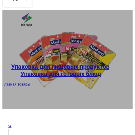
EN
FR
DE
ES
AR
JA
Упаковка для пищевых продуктов
,
Упаковка для готовых блюд
Главная
/
Товары
/
Microwavable реторт пакеты оптом пищевой класс
стоять пакет для супа производитель
🔍