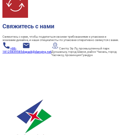
Свяжитесь с нами
Свяжитесь с нами, чтобы поделиться своими требованиями к упаковке и
эскизами дизайна, и наши специалисты по упаковке оперативно свяжутся с вами.
+86-
Сангпу Эр Лу, промышленный парк
18125839585
dqpack@danqing.net
Дуншаньху, город Шакси, район Чаоань, город
Чаочжоу, провинция Гуандун