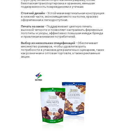
безопасная транспортировка и хранение, меньшая
подверженность повреждениям и утечкам.
Стоячий дизайн -
Устойчивая вертикальная конструкция
в нижней части, экономящая место на полке, красиво
оформленная и легкодоступная.
Печать на заказ -
Поддерживает цветную печать
высокой четкости и позволяет настраивать фирменные
логотипы и узоры, эффективно повышая имидж бренда
и привлекая внимание потребителей.
Выбор из нескольких спецификаций -
Обеспечивает
множество размеров, чтобы удовлетворить
потребности в упаковке для различных сценариев, таких
как розничная и оптовая торговля, а также рекламные
акции.