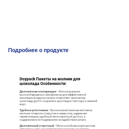
Подробнее о продукте
Doypack Пакеты на молнии для
шоколада Особенности:
Долговечная консервация -
Использование
высокобарьерных материалов для эффективной
изоляции воздуха и влаги позволяет ореховому
шоколаду долго сохранять хрустящую текстуру и свежий
вкус.
Удобное уплотнение -
Высококачественная застежка-
молния, плавное открытие и закрытие, надежная
герметизация, удобный многократный доступ, а
содержимое не подвержено воздействию влаги.
Долговечный и прочный -
Многослойная композитная
структура, сильное сопротивление разрыву, более