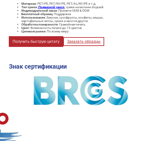
Материал
: PET/PE, PET/NY/PE, PET/AL/NY/PE и т.д.
Тип сумки
:
Подвесной чехол
, сумки на молнии doypack
Индивидуальный заказ
: Примите OEM & ODM
Бесплатный образец
: Поддержка
Использование
: Закуски, сухофрукты, конфеты, кешью,
картофельные чипсы, орехи и многое другое
Обработка поверхности
: Гравийная печать
Цвет:
Возможность печати до 13 цветов
Целевые рынки
: По всему миру
Получить быструю цитату
Заказать образцы
Знак сертификации