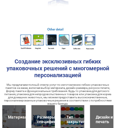
Создание эксклюзивных гибких
упаковочных решений с многомерной
персонализацией
Мы предлагаем полный спектр услуг по изготовлению гибких упаковочных
пакетов на заказ, включая выбор материала, дизайн размера, рисунок печати,
форму пакета и функциональные требования. Будь то упаковка для детского
питания, упаковка для непродовольственных товаров или упаковка для корма
для домашних животных, мы можем предоставить высококачественные,
персонализированные упаковочные решения в соответствии с потребностями
вашего бренда.
Материалы
Размеры и
Тип
Дизайн и
спецификация
закрытия
печать