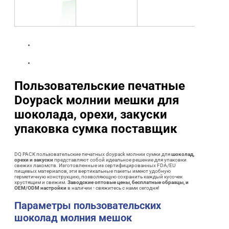
Пользовательские печатные
Doypack молнии мешки для
шоколада, орехи, закуски
упаковка сумка поставщик
DQ PACK пользовательские печатных doypack молнии сумки для
шоколад,
орехи и закуски
представляют собой идеальное решение для упаковки
свежих лакомств. Изготовленные из сертифицированных FDA/EU
пищевых материалов, эти вертикальные пакеты имеют удобную
герметичную конструкцию, позволяющую сохранить каждый кусочек
хрустящим и свежим.
Заводские оптовые цены, бесплатные образцы, и
OEM/ODM настройки
в наличии - свяжитесь с нами сегодня!
Параметры пользовательских
шоколад молния мешок