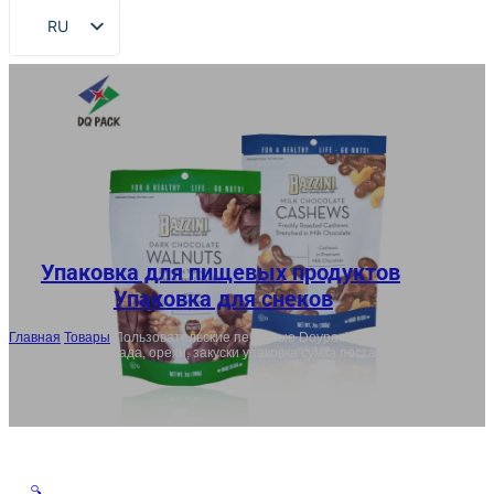
RU
EN
FR
DE
ES
AR
JA
Упаковка для пищевых продуктов
,
Упаковка для снеков
Главная
/
Товары
/
Пользовательские печатные Doypack молнии
мешки для шоколада, орехи, закуски упаковка сумка поставщик
🔍