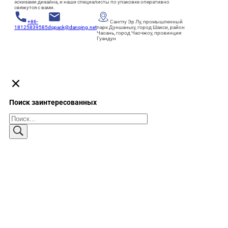
эскизами дизайна, и наши специалисты по упаковке оперативно
свяжутся с вами.
+86-
Сангпу Эр Лу, промышленный
18125839585
dqpack@danqing.net
парк Дуншаньху, город Шакси, район
Чаоань, город Чаочжоу, провинция
Гуандун
Поиск заинтересованных
Поиск