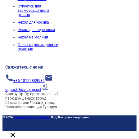
Этикетка для
термоусадочного
рукава
Чехол для носика
Чехол для переноски
Чехол на молнии
Пакет с трехсторонней
печатью
Свяжитесь с нами
+86-18125839585
dqpack@danqing.net
Сангпу Эр Лу, промышленный
парк Дуншаньху, город
Шакси, район Чаоань, город
Чаочжоу, провинция Гуандун
© 2026
Гуандун Даньцин Печать
Лтд. Все права защищены.