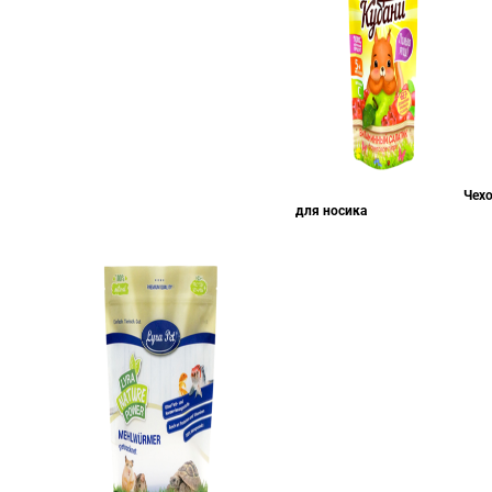
Чех
для носика