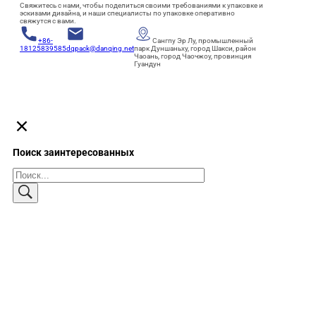
Свяжитесь с нами, чтобы поделиться своими требованиями к упаковке и
эскизами дизайна, и наши специалисты по упаковке оперативно
свяжутся с вами.
+86-
Сангпу Эр Лу, промышленный
18125839585
dqpack@danqing.net
парк Дуншаньху, город Шакси, район
Чаоань, город Чаочжоу, провинция
Гуандун
Поиск заинтересованных
Поиск