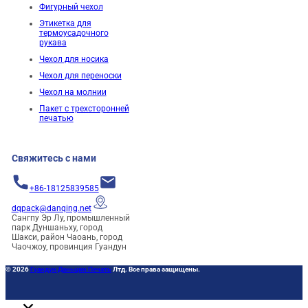
Фигурный чехол
Этикетка для
термоусадочного
рукава
Чехол для носика
Чехол для переноски
Чехол на молнии
Пакет с трехсторонней
печатью
Свяжитесь с нами
+86-18125839585
dqpack@danqing.net
Сангпу Эр Лу, промышленный
парк Дуншаньху, город
Шакси, район Чаоань, город
Чаочжоу, провинция Гуандун
© 2026
Гуандун Даньцин Печать
Лтд. Все права защищены.