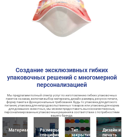
Создание эксклюзивных гибких
упаковочных решений с многомерной
персонализацией
Мы предлагаем полный спектр услуг по изготовлению гибких упаковочных
пакетов на заказ, включая выбор материала, дизайн размера, рисунок печати,
форму пакета и функциональные требования. Будь то упаковка для детского
питания, упаковка для непродовольственных товаров или упаковка для корма
для домашних животных, мы можем предоставить высококачественные,
персонализированные упаковочные решения в соответствии с потребностями
вашего бренда.
Материалы
Размеры и
Тип
Дизайн и
спецификация
закрытия
печать