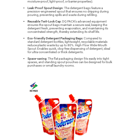
moisture-proof, light-proof, or barrier properties).
Leak-Proof Spout Design
: The detergent bags feature a
precision-engineered spout that ensures no dripping during
pouring, preventing spills and waste during refilling.
Reusable Twit-Lock Cap
: DQ PACK’s advanced equipment
ensures the spout bags maintain a secure seal, keeping the
detergent fresh, preventing evaporation, and maintaining its
concentrated strength, thereby extending its shelf life.
Eco-friendly Detergent Packaging Bags
: Compared to
standard detergent bottles, lightweight, recyclable materials
reduce plastic waste by up to 80%. High-Flow Wide-Mouth
Spout: Enables quick, clog-free dispensing of detergent, ideal
for ultra-concentrated or thick detergents.
Space-saving
: The flat packaging design fits easily into tight
spaces, and standing spout pouches can be designed for bulk
purchases or small laundry rooms.