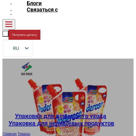
Блоги
Связаться с
Получить цитату
RU
EN
FR
DE
ES
AR
JA
Упаковка для домашнего ухода
,
Упаковка для непищевых продуктов
Главная
/
Товары
/
OEM 120 мл моющее средство пополнения носик