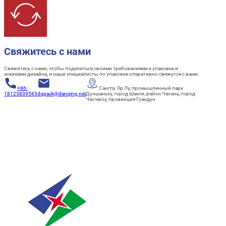
Свяжитесь с нами
Свяжитесь с нами, чтобы поделиться своими требованиями к упаковке и
эскизами дизайна, и наши специалисты по упаковке оперативно свяжутся с вами.
+86-
Сангпу Эр Лу, промышленный парк
18125839585
dqpack@danqing.net
Дуншаньху, город Шакси, район Чаоань, город
Чаочжоу, провинция Гуандун