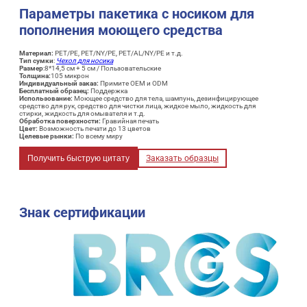
Параметры пакетика с носиком для
пополнения моющего средства
Материал:
PET/PE, PET/NY/PE, PET/AL/NY/PE и т.д.
Тип сумки
:
Чехол для носика
Размер
:8*14,5 см + 5 см / Пользовательские
Толщина:
105 микрон
Индивидуальный заказ:
Примите OEM и ODM
Бесплатный образец:
Поддержка
Использование:
Моющее средство для тела, шампунь, дезинфицирующее
средство для рук, средство для чистки лица, жидкое мыло, жидкость для
стирки, жидкость для омывателя и т.д.
Обработка поверхности:
Гравийная печать
Цвет:
Возможность печати до 13 цветов
Целевые рынки:
По всему миру
Получить быструю цитату
Заказать образцы
Знак сертификации