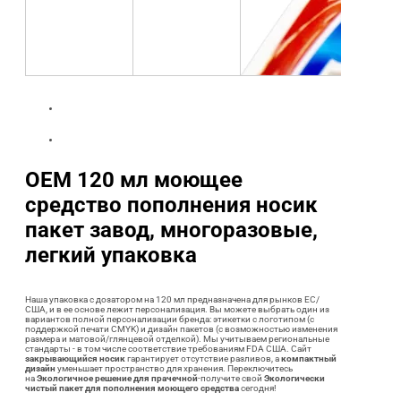
OEM 120 мл моющее
средство пополнения носик
пакет завод, многоразовые,
легкий упаковка
Наша упаковка с дозатором на 120 мл предназначена для рынков ЕС/
США, и в ее основе лежит персонализация. Вы можете выбрать один из
вариантов полной персонализации бренда: этикетки с логотипом (с
поддержкой печати CMYK) и дизайн пакетов (с возможностью изменения
размера и матовой/глянцевой отделкой). Мы учитываем региональные
стандарты - в том числе соответствие требованиям FDA США. Сайт
закрывающийся носик
гарантирует отсутствие разливов, а
компактный
дизайн
уменьшает пространство для хранения. Переключитесь
на
Экологичное решение для прачечной
-получите свой
Экологически
чистый пакет для пополнения моющего средства
сегодня!