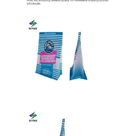
shelf life, ensuring reliable quality for resealable snack pouches
wholesale.