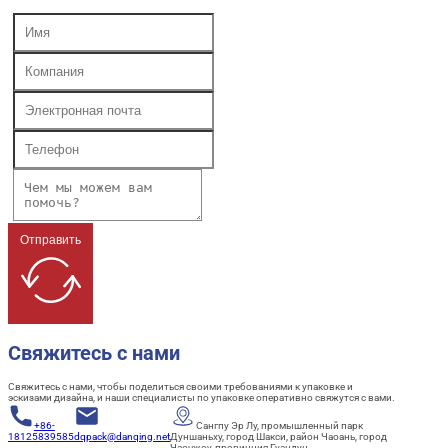
Отправить
Свяжитесь с нами
Свяжитесь с нами, чтобы поделиться своими требованиями к упаковке и
эскизами дизайна, и наши специалисты по упаковке оперативно свяжутся с вами.
+86-
Сангпу Эр Лу, промышленный парк
18125839585
dqpack@danqing.net
Дуншаньху, город Шакси, район Чаоань, город
Чаочжоу, провинция Гуандун