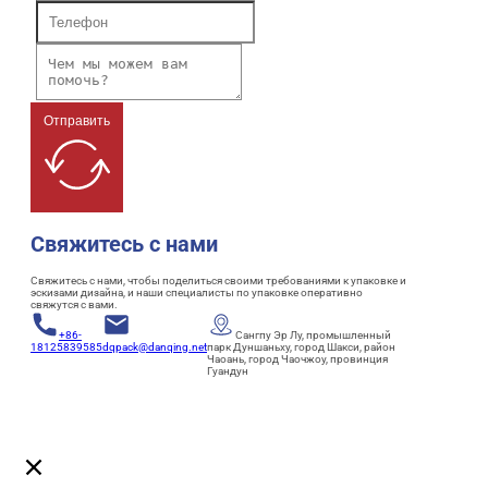
Отправить
Свяжитесь с нами
Свяжитесь с нами, чтобы поделиться своими требованиями к упаковке и
эскизами дизайна, и наши специалисты по упаковке оперативно
свяжутся с вами.
+86-
Сангпу Эр Лу, промышленный
18125839585
dqpack@danqing.net
парк Дуншаньху, город Шакси, район
Чаоань, город Чаочжоу, провинция
Гуандун