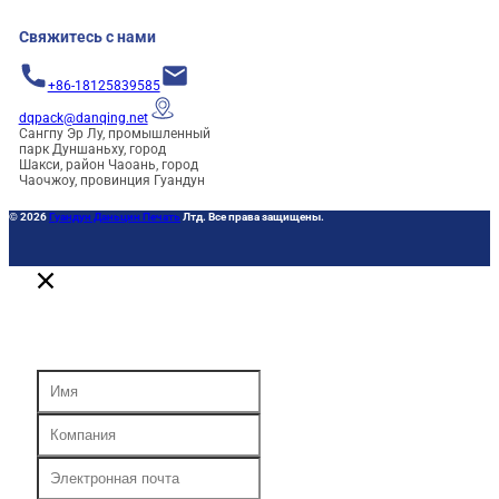
Свяжитесь с нами
+86-18125839585
dqpack@danqing.net
Сангпу Эр Лу, промышленный
парк Дуншаньху, город
Шакси, район Чаоань, город
Чаочжоу, провинция Гуандун
© 2026
Гуандун Даньцин Печать
Лтд. Все права защищены.