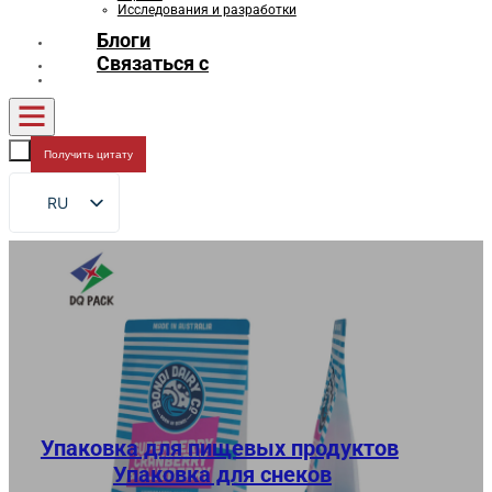
Исследования и разработки
Блоги
Связаться с
Получить цитату
RU
EN
FR
DE
ES
AR
JA
Упаковка для пищевых продуктов
,
Упаковка для снеков