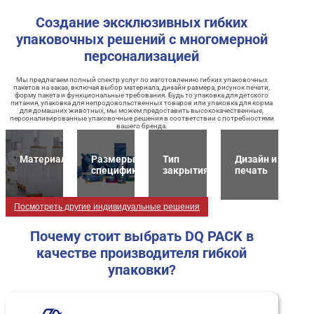
Создание эксклюзивных гибких
упаковочных решений с многомерной
персонализацией
Мы предлагаем полный спектр услуг по изготовлению гибких упаковочных
пакетов на заказ, включая выбор материала, дизайн размера, рисунок печати,
форму пакета и функциональные требования. Будь то упаковка для детского
питания, упаковка для непродовольственных товаров или упаковка для корма
для домашних животных, мы можем предоставить высококачественные,
персонализированные упаковочные решения в соответствии с потребностями
вашего бренда.
Материалы
Размеры и
Тип
Дизайн и
спецификация
закрытия
печать
Посмотреть другие индивидуальные решения
Почему стоит выбрать DQ PACK в
качестве производителя гибкой
упаковки?