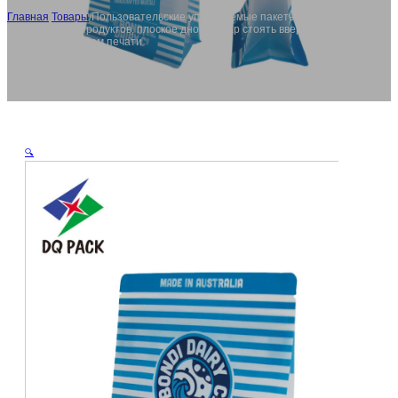
Главная
/
Товары
/
Пользовательские уплотняемые пакеты закуски
для зерновых продуктов, плоское дно майлар стоять вверх молнии
мешки с логотипом печати
🔍