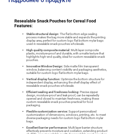
Resealable Snack Pouches for Cereal Food
Features:
Stable structural design:
The flat bottom edge sealing
process makes the bag more stable and expands the printing
display area, perfect for custom logo flat bottom mylar bags
used in resealable snack pouches wholesale.
High quality composite material:
Multi layer composite
plastic, moisture-proof and durable, with a matte texture that
highlights high-end quality, ideal for custom resealable snack
pouches.
Innovative Window Design:
Side matte film transparent
window, balancing content visibility and packaging aesthetics,
suitable for custom logo flat bottom mylar bags.
Vertical display function:
Optimize the bottom structure for
independent display, enhancing the shelf display effect of
resealable snack pouches wholesale.
Efficient sealing and freshness locking:
Precise zipper
design, moisture-proof and leak proof, can be repeatedly
opened and closed to maintain freshness, making these
custom resealable snack pouches practical for food
packaging.
Flexible customization service:
Support personalized
customization of dimensions, windows, printing, etc. to meet
diverse packaging needs for custom logo flat bottom mylar
bags.
Excellent barrier performance:
Multi layer barrier structure
effectively prevents moisture and oxidation, extending product