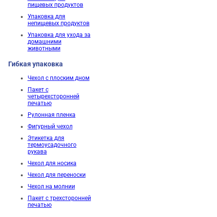
пищевых продуктов
Упаковка для
непищевых продуктов
Упаковка для ухода за
домашними
животными
Гибкая упаковка
Чехол с плоским дном
Пакет с
четырехсторонней
печатью
Рулонная пленка
Фигурный чехол
Этикетка для
термоусадочного
рукава
Чехол для носика
Чехол для переноски
Чехол на молнии
Пакет с трехсторонней
печатью