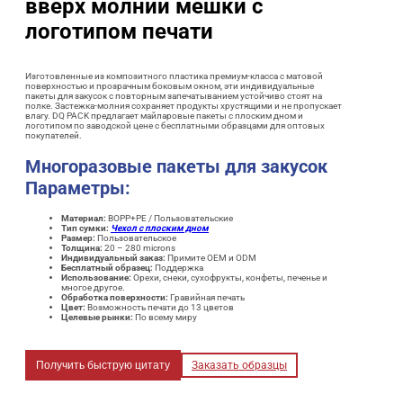
вверх молнии мешки с
логотипом печати
Изготовленные из композитного пластика премиум-класса с матовой
поверхностью и прозрачным боковым окном, эти индивидуальные
пакеты для закусок с повторным запечатыванием устойчиво стоят на
полке. Застежка-молния сохраняет продукты хрустящими и не пропускает
влагу. DQ PACK предлагает майларовые пакеты с плоским дном и
логотипом по заводской цене с бесплатными образцами для оптовых
покупателей.
Многоразовые пакеты для закусок
Параметры:
Материал:
BOPP+PE / Пользовательские
Тип сумки:
Чехол с плоским дном
Размер:
Пользовательское
Толщина:
20 – 280 microns
Индивидуальный заказ:
Примите OEM и ODM
Бесплатный образец:
Поддержка
Использование:
Орехи, снеки, сухофрукты, конфеты, печенье и
многое другое.
Обработка поверхности:
Гравийная печать
Цвет:
Возможность печати до 13 цветов
Целевые рынки:
По всему миру
Получить быструю цитату
Заказать образцы