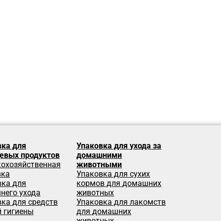
вка для
Упаковка для ухода за
евых продуктов
домашними
кохозяйственная
животными
вка
Упаковка для сухих
вка для
кормов для домашних
него ухода
животных
ка для средств
Упаковка для лакомств
й гигиены
для домашних
животных