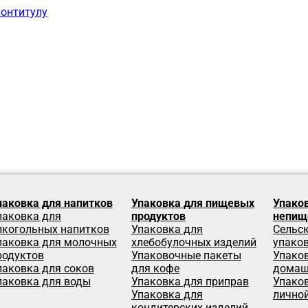
лонтитулу
паковка для напитков
Упаковка для пищевых
Упако
паковка для
продуктов
непищ
лкогольных напитков
Упаковка для
Сельс
паковка для молочных
хлебобулочных изделий
упако
родуктов
Упаковочные пакеты
Упако
паковка для соков
для кофе
домаш
паковка для воды
Упаковка для приправ
Упаков
Упаковка для
лично
кондитерских изделий