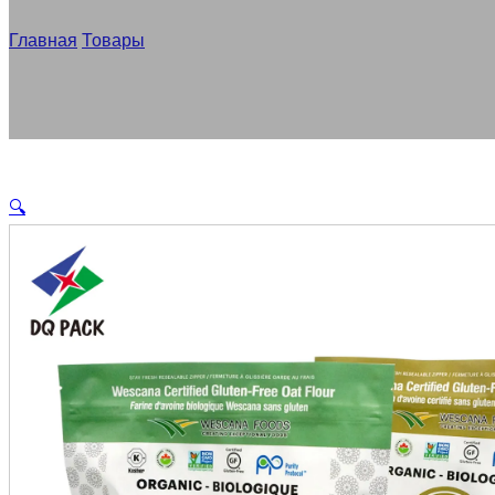
Главная
/
Товары
/
Оптовая продажа герметичный Stand Up п
🔍