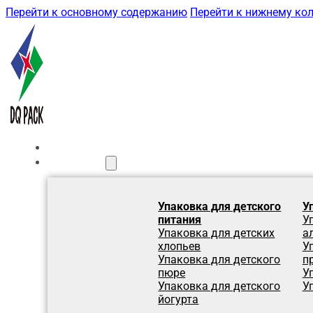
Перейти к основному содержанию
Перейти к нижнему ко
Главная
Продукция
Упаковка для детского
У
питания
У
Упаковка для детских
а
хлопьев
У
Упаковка для детского
п
пюре
У
Упаковка для детского
У
йогурта