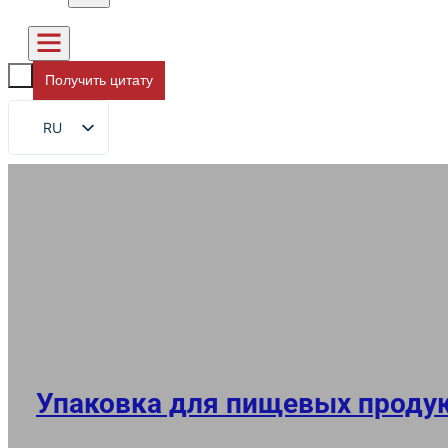
Получить цитату
RU
EN
FR
DE
ES
AR
JA
Упаковка для пищевых проду