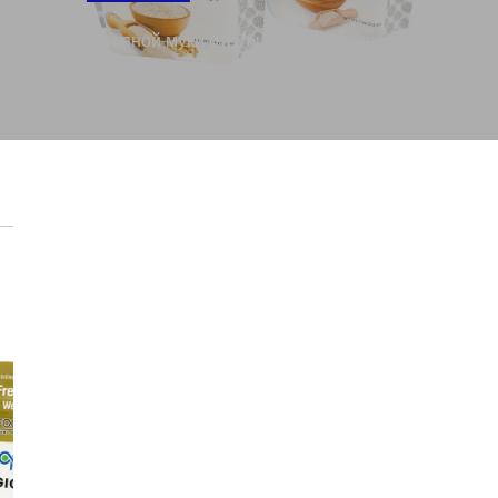
акеты для овсяной муки отруби упаковка герметичный влаг