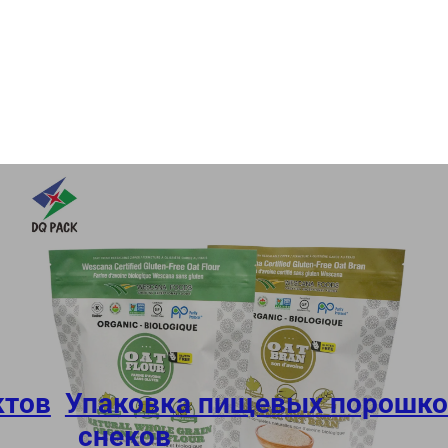
ктов
,
Упаковка пищевых порошко
снеков