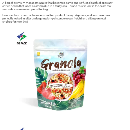
A bag of premium macadamia nuts that becomes damp and soft, or a batch of specialty
coffee beans that loses its aroma due to a faulty seal—brand trust is lost in the exact few
seconds a consumer opens the bag.
How can food manufacturers ensure that product flavor, crispness, and aroma remain
perfectly locked in after undergoing long-distance ocean freight and sitting on retail
shelves for months?