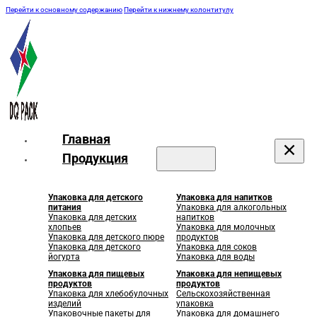
Перейти к основному содержанию
Перейти к нижнему колонтитулу
Главная
Продукция
Упаковка для детского
Упаковка для напитков
питания
Упаковка для алкогольных
Упаковка для детских
напитков
хлопьев
Упаковка для молочных
Упаковка для детского пюре
продуктов
Упаковка для детского
Упаковка для соков
йогурта
Упаковка для воды
Упаковка для пищевых
Упаковка для непищевых
продуктов
продуктов
Упаковка для хлебобулочных
Сельскохозяйственная
изделий
упаковка
Упаковочные пакеты для
Упаковка для домашнего