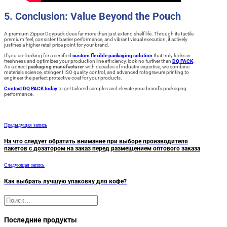
5. Conclusion: Value Beyond the Pouch
A premium Zipper Doypack does far more than just extend shelf life. Through its tactile
premium feel, consistent barrier performance, and vibrant visual execution, it actively
justifies a higher retail price point for your brand.
If you are looking for a certified
custom flexible packaging solution
that truly locks in
freshness and optimizes your production line efficiency, look no further than
DQ PACK
.
As a direct
packaging manufacturer
with decades of industry expertise, we combine
materials science, stringent ISO quality control, and advanced rotogravure printing to
engineer the perfect protective coat for your products.
Contact DQ PACK today
to get tailored samples and elevate your brand’s packaging
performance.
Предыдущая запись
На что следует обратить внимание при выборе производителя
пакетов с дозатором на заказ перед размещением оптового заказа
Следующая запись
Как выбрать лучшую упаковку для кофе?
Поиск
Последние продукты