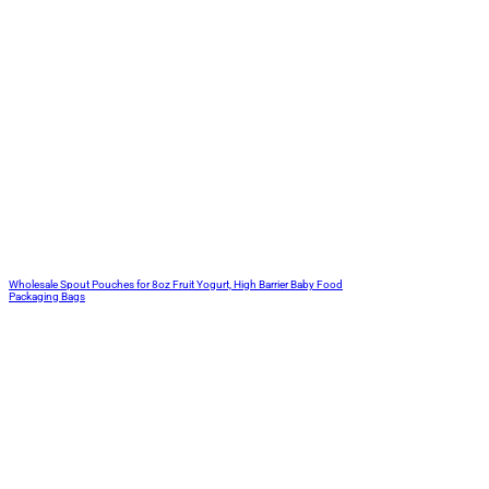
Wholesale Spout Pouches for 8oz Fruit Yogurt, High Barrier Baby Food
Packaging Bags