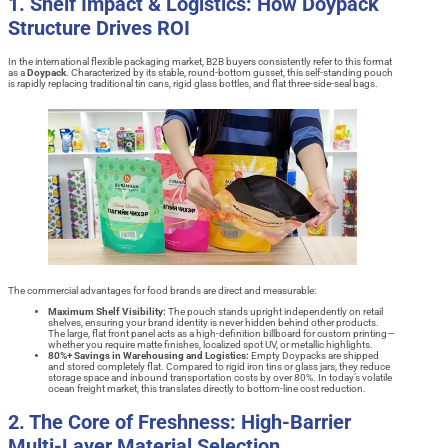
1. Shelf Impact & Logistics: How Doypack
Structure Drives ROI
In the international flexible packaging market, B2B buyers consistently refer to this format
as a
Doypack
. Characterized by its stable, round-bottom gusset, this self-standing pouch
is rapidly replacing traditional tin cans, rigid glass bottles, and flat three-side-seal bags.
The commercial advantages for food brands are direct and measurable:
Maximum Shelf Visibility:
The pouch stands upright independently on retail
shelves, ensuring your brand identity is never hidden behind other products.
The large, flat front panel acts as a high-definition billboard for custom printing—
whether you require matte finishes, localized spot UV, or metallic highlights.
80%+ Savings in Warehousing and Logistics:
Empty Doypacks are shipped
and stored completely flat. Compared to rigid iron tins or glass jars, they reduce
storage space and inbound transportation costs by over 80%. In today’s volatile
ocean freight market, this translates directly to bottom-line cost reduction.
2. The Core of Freshness: High-Barrier
Multi-Layer Material Selection