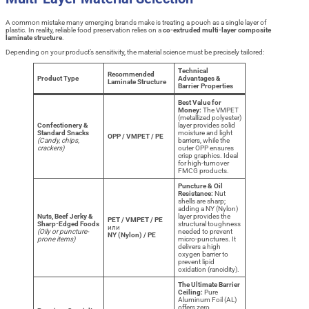
A common mistake many emerging brands make is treating a pouch as a single layer of
plastic. In reality, reliable food preservation relies on a
co-extruded multi-layer composite
laminate structure
.
Depending on your product’s sensitivity, the material science must be precisely tailored:
Technical
Recommended
Product Type
Advantages &
Laminate Structure
Barrier Properties
Best Value for
Money:
The VMPET
(metallized polyester)
Confectionery &
layer provides solid
Standard Snacks
moisture and light
OPP / VMPET / PE
(Candy, chips,
barriers, while the
crackers)
outer OPP ensures
crisp graphics. Ideal
for high-turnover
FMCG products.
Puncture & Oil
Resistance:
Nut
shells are sharp;
adding a NY (Nylon)
Nuts, Beef Jerky &
layer provides the
PET / VMPET / PE
Sharp-Edged Foods
structural toughness
или
(Oily or puncture-
needed to prevent
NY (Nylon) / PE
prone items)
micro-punctures. It
delivers a high
oxygen barrier to
prevent lipid
oxidation (rancidity).
The Ultimate Barrier
Ceiling:
Pure
Aluminum Foil (AL)
offers zero