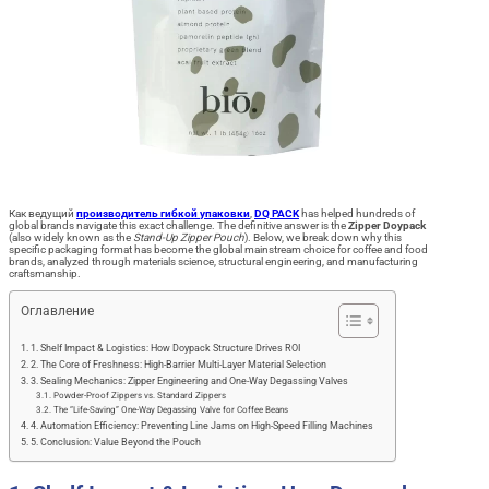
Как ведущий
производитель гибкой упаковки
,
DQ PACK
has helped hundreds of
global brands navigate this exact challenge. The definitive answer is the
Zipper Doypack
(also widely known as the
Stand-Up Zipper Pouch
). Below, we break down why this
specific packaging format has become the global mainstream choice for coffee and food
brands, analyzed through materials science, structural engineering, and manufacturing
craftsmanship.
Оглавление
1. Shelf Impact & Logistics: How Doypack Structure Drives ROI
2. The Core of Freshness: High-Barrier Multi-Layer Material Selection
3. Sealing Mechanics: Zipper Engineering and One-Way Degassing Valves
Powder-Proof Zippers vs. Standard Zippers
The “Life-Saving” One-Way Degassing Valve for Coffee Beans
4. Automation Efficiency: Preventing Line Jams on High-Speed Filling Machines
5. Conclusion: Value Beyond the Pouch