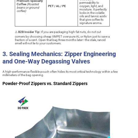
Premium Specialty
permeability to
Coffee
(Roasted
PET / AL / PE
oxygen, light, and
beans or ground
moisture. It perfectly
coffee)
locks in the volatile
oils and tannic acids
that give coffee its
signature aroma.
⚠️
B2B Insider Tip:
If you are packaging high-fat nuts, do not cut
corners by choosing cheap VMPET over pure AL or Nylon just to save a
fraction of a cent. Open that bag three months later—the stale, rancid
smell will not lie to your customers.
3. Sealing Mechanics: Zipper Engineering
and One-Way Degassing Valves
A high-performance flexible pouch often hides its most critical technology within a few
millimeters of the bag opening.
Powder-Proof Zippers vs. Standard Zippers