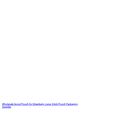
Wholesale Spout Pouch for Strawberry Juice, Drink Pouch Packaging
Supplier