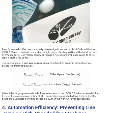
Freshly roasted coffee beans naturally release significant amounts of Carbon Dioxide
($CO_2$) gas. If sealed in a standard airtight pouch, the bag will bloat like a balloon and
eventually burst. Conversely, simply punching a hole allows ambient oxygen to enter,
rapidly staling the coffee.
The integration of a
one-way degassing valve
solves this dilemma through simple
pressure differential physics:
When internal gas pressure builds, the valve opens to vent $CO_2$; when external air tries
to enter, the valve remains tightly shut. This mechanism is what allows high-end coffee
brands to guarantee a shelf life exceeding 12 months without flavor degradation.
4. Automation Efficiency: Preventing Line