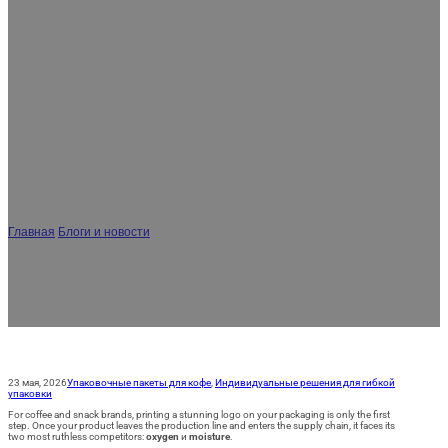
ES
AR
JA
Почему производители кофе и
снеков переходят на упаковку типа
«Doypack» с застежкой-молнией (и в
чём ошибается большинство)
Главная
/
Блоги и новости
/
Почему производители кофе и снеков переходят
на упаковку типа «Doypack» с застежкой-молнией (и в чём ошибается
большинство)
23 мая, 2026
Упаковочные пакеты для кофе
,
Индивидуальные решения для гибкой
упаковки
For coffee and snack brands, printing a stunning logo on your packaging is only the first
step. Once your product leaves the production line and enters the supply chain, it faces its
two most ruthless competitors:
oxygen
и
moisture
.