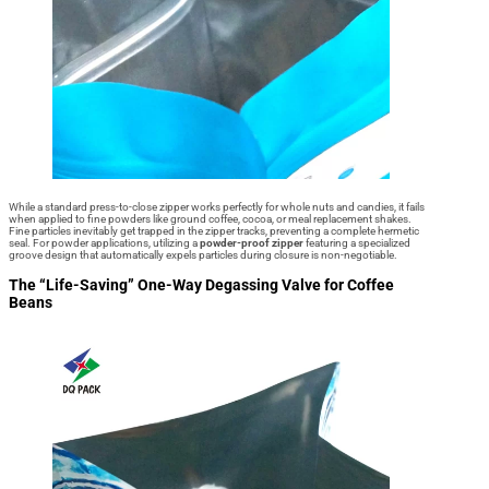
While a standard press-to-close zipper works perfectly for whole nuts and candies, it fails
when applied to fine powders like ground coffee, cocoa, or meal replacement shakes.
Fine particles inevitably get trapped in the zipper tracks, preventing a complete hermetic
seal. For powder applications, utilizing a
powder-proof zipper
featuring a specialized
groove design that automatically expels particles during closure is non-negotiable.
The “Life-Saving” One-Way Degassing Valve for Coffee
Beans