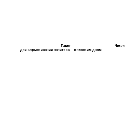
Пакет
Чехол
для впрыскивания напитков
с плоским дном