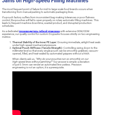
Jams on High-Speed Filling Machines
The most frequent point of failure for mid-to-large-scale food brands occurs when
transitioning from manual packing to automatic packaging lines.
If a pouch factory suffers from inconsistent bag-making tolerances or poor flatness
control, the pouches will fail to open properly on rotary automatic filling machines. This
leads to frequent machine downtime, wasted product, and disrupted production
schedules.
As a dedicated
производитель гибкой упаковки
with extensive OEM/ODM
experience, our quality control for custom Doypacks focuses strictly on two engineering
metrics:
Thermal Stability of the Inner PE Layer:
Ensuring immediate, airtight heat seals
under high-speed mechanical pressure.
Optimal Pouch Stiffness (Tensile Strength):
Controlling sizing down to the
millimeter level so that every single pouch can be smoothly grabbed, vacuum-
opened, filled, and heat-sealed by automated grippers without a hitch.
When clients ask us,
“Why do your pouches run so smoothly on our
high-speed lines without jamming?”
Our answer is simple: a deviation
of just 0.5mm can render an automated line useless. Precision
engineering is not an option; it is a prerequisite.