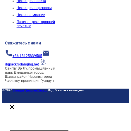
Чехол для носика
Чехол для переноски
Чехол на молнии
Пакет с трехсторонней
печатью
Свяжитесь с нами
+86-18125839585
dqpack@danqing.net
Сангпу Эр Лу, промышленный
парк Дуншаньху, город
Шакси, район Чаоань, город
Чаочжоу, провинция Гуандун
© 2026
Гуандун Даньцин Печать
Лтд. Все права защищены.